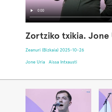
Zortziko txikia. Jone 
Zeanuri (Bizkaia) 2025-10-26
Jone Uria
Aissa Intxausti