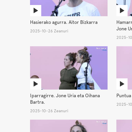
Hasierako agurra. Aitor Bizkarra
Hamarre
Jone Ur
2025-10-26 Zeanuri
2025-10
Iparragirre. Jone Uria eta Oihana
Puntua 
Bartra.
2025-10
2025-10-26 Zeanuri