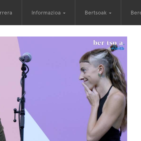
rrera
Informazioa
Bertsoak
Ber