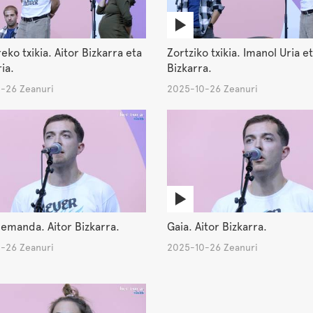
ko txikia. Aitor Bizkarra eta
Zortziko txikia. Imanol Uria et
ia.
Bizkarra.
-26 Zeanuri
2025-10-26 Zeanuri
emanda. Aitor Bizkarra.
Gaia. Aitor Bizkarra.
-26 Zeanuri
2025-10-26 Zeanuri