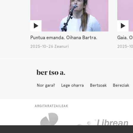
Puntua emanda. Oihana Bartra.
Gaia. O
2025-10-26 Zeanuri
2025-10
Nor gara?
Lege oharra
Bertsoak
Bereziak
ARGITARATZAILEAK