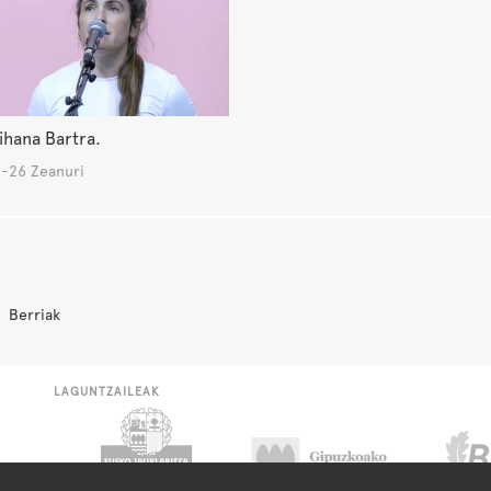
ihana Bartra.
-26 Zeanuri
Berriak
LAGUNTZAILEAK