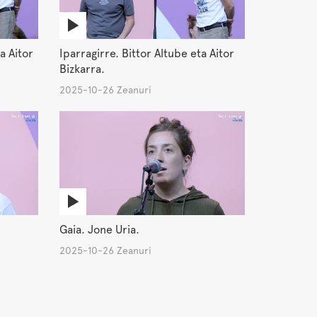
a Aitor
Iparragirre. Bittor Altube eta Aitor
Bizkarra.
2025-10-26 Zeanuri
Gaia. Jone Uria.
2025-10-26 Zeanuri