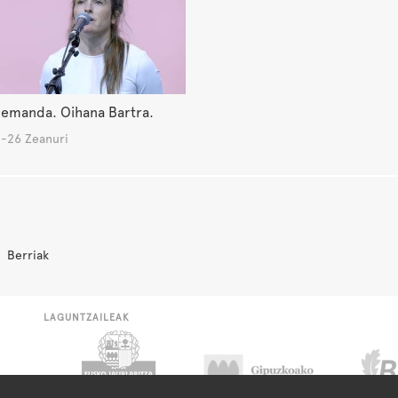
 emanda. Oihana Bartra.
-26 Zeanuri
Berriak
LAGUNTZAILEAK