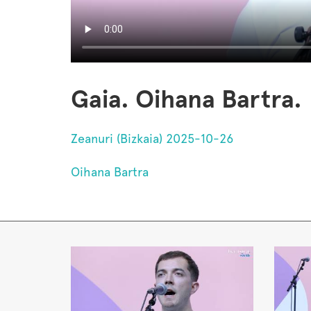
Gaia. Oihana Bartra.
Zeanuri (Bizkaia) 2025-10-26
Oihana Bartra