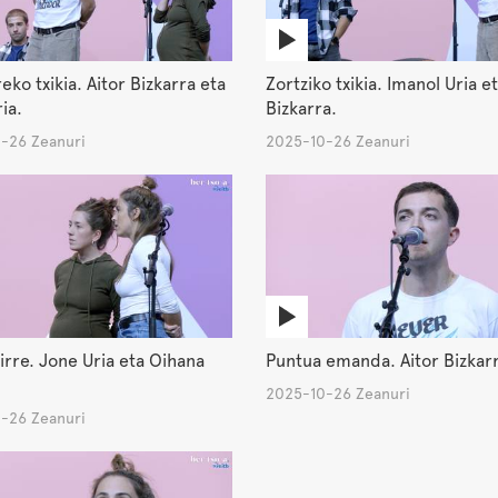
ko txikia. Aitor Bizkarra eta
Zortziko txikia. Imanol Uria et
ia.
Bizkarra.
-26 Zeanuri
2025-10-26 Zeanuri
irre. Jone Uria eta Oihana
Puntua emanda. Aitor Bizkar
2025-10-26 Zeanuri
-26 Zeanuri