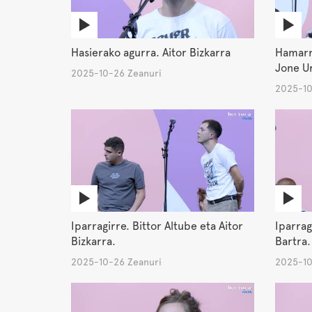
Hasierako agurra. Aitor Bizkarra
Hamarre
Jone Ur
2025-10-26 Zeanuri
2025-10
Iparragirre. Bittor Altube eta Aitor
Iparrag
Bizkarra.
Bartra.
2025-10-26 Zeanuri
2025-10