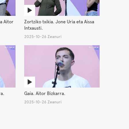
a Aitor
Zortziko txikia. Jone Uria eta Aissa
Intxausti.
2025-10-26 Zeanuri
ra.
Gaia. Aitor Bizkarra.
2025-10-26 Zeanuri