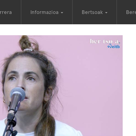
rrera
Informazioa
Bertsoak
Ber