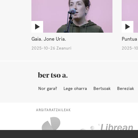
Gaia. Jone Uria.
Puntua
2025-10-26 Zeanuri
2025-10
Nor gara?
Lege oharra
Bertsoak
Bereziak
ARGITARATZAILEAK