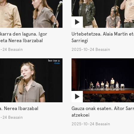
arra den laguna. Igor
Urtebetetzea. Alaia Martin et
 eta Nerea Ibarzabal
Sarriegi
-24 Beasain
2025-10-24 Beasain
. Nerea Ibarzabal
Gauza onak esaten. Aitor Sarr
atzekoei
-24 Beasain
2025-10-24 Beasain