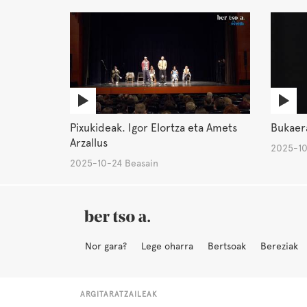
Pixukideak. Igor Elortza eta Amets
Bukaera
Arzallus
2025-10
2025-10-24 Beasain
Nor gara?
Lege oharra
Bertsoak
Bereziak
ARGITARATZAILEAK