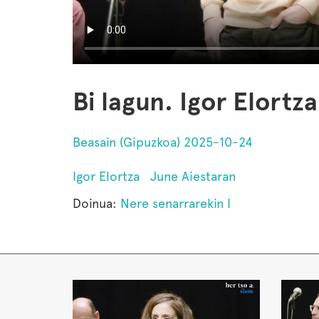
Bi lagun. Igor Elortz
Beasain (Gipuzkoa) 2025-10-24
Igor Elortza
June Aiestaran
Doinua:
Nere senarrarekin I