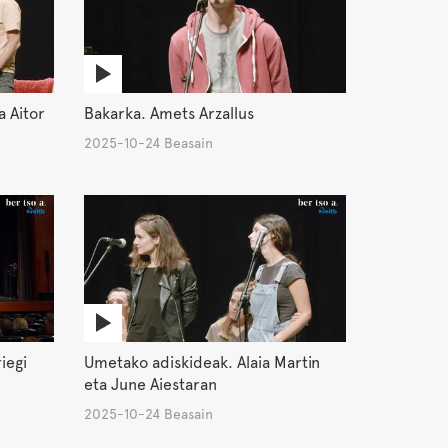
a Aitor
Bakarka. Amets Arzallus
2025-10-24 Beasain
iegi
Umetako adiskideak. Alaia Martin
eta June Aiestaran
2025-10-24 Beasain