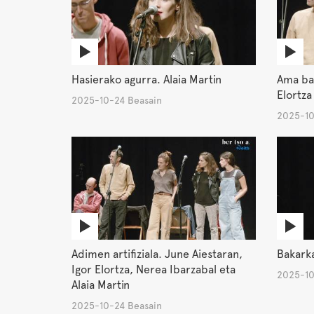
Hasierako agurra. Alaia Martin
Ama bak
Elortza
2025-10-24 Beasain
2025-10
Adimen artifiziala. June Aiestaran,
Bakarka
Igor Elortza, Nerea Ibarzabal eta
2025-10
Alaia Martin
2025-10-24 Beasain