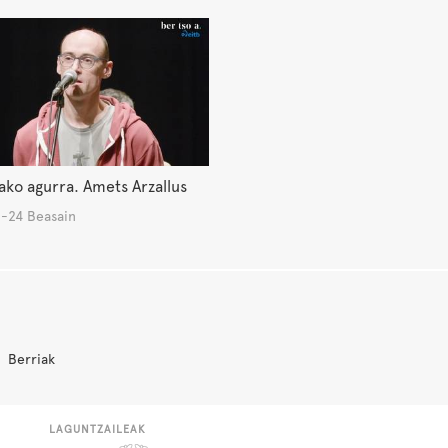
ko agurra. Amets Arzallus
-24 Beasain
Berriak
LAGUNTZAILEAK