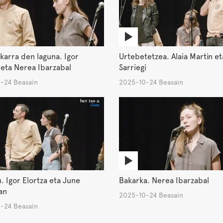
arra den laguna. Igor
Urtebetetzea. Alaia Martin et
 eta Nerea Ibarzabal
Sarriegi
-24 Beasain
2025-10-24 Beasain
n. Igor Elortza eta June
Bakarka. Nerea Ibarzabal
an
2025-10-24 Beasain
-24 Beasain