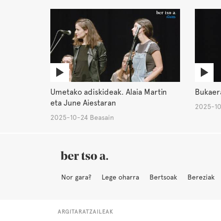
Umetako adiskideak. Alaia Martin
Bukaera
eta June Aiestaran
2025-10
2025-10-24 Beasain
Nor gara?
Lege oharra
Bertsoak
Bereziak
ARGITARATZAILEAK