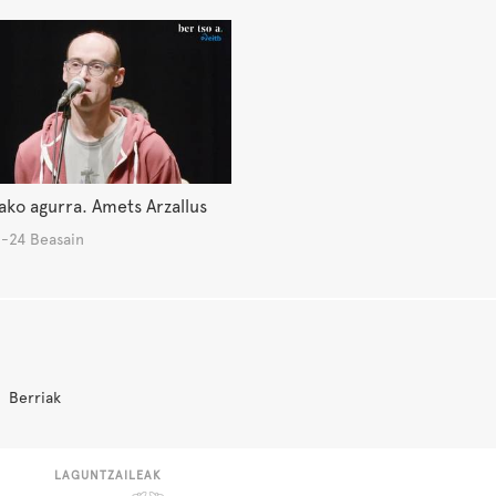
ko agurra. Amets Arzallus
-24 Beasain
Berriak
LAGUNTZAILEAK