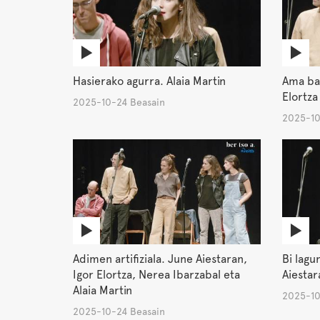
Hasierako agurra. Alaia Martin
Ama bak
Elortza
2025-10-24 Beasain
2025-10
Adimen artifiziala. June Aiestaran,
Bi lagu
Igor Elortza, Nerea Ibarzabal eta
Aiestar
Alaia Martin
2025-10
2025-10-24 Beasain