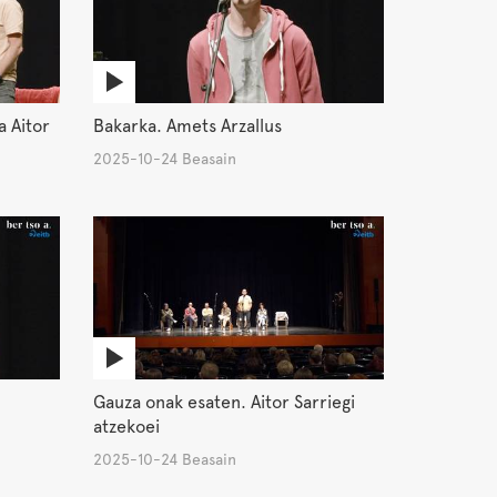
a Aitor
Bakarka. Amets Arzallus
2025-10-24 Beasain
Gauza onak esaten. Aitor Sarriegi
atzekoei
2025-10-24 Beasain