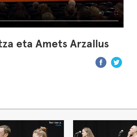
tza eta Amets Arzallus