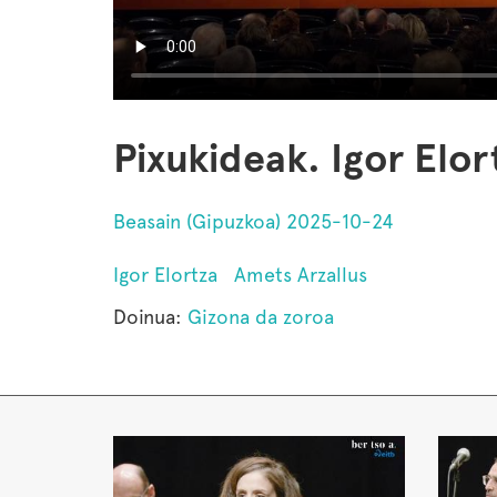
Pixukideak. Igor Elor
Beasain (Gipuzkoa) 2025-10-24
Igor Elortza
Amets Arzallus
Doinua:
Gizona da zoroa