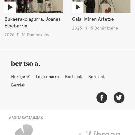
Bukaerako agurra. Joanes
Gaia. Miren Artetxe
Etxebarria
2025-11-15 Domintxaine
2025-11-15 Domintxaine
Nor gara?
Lege oharra
Bertsoak
Bereziak
Berriak
ARGITARATZAILEAK