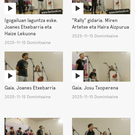
Igogailuan laguntza eske.
"Rally" gidaria. Miren
Joanes Etxebarria eta
Artetxe eta Haira Aizpurua
Haize Lekuona
2025-11-15 Domintxaine
2025-11-15 Domintxaine
Gaia. Joanes Etxebarria
Gaia. Josu Txoperena
2025-11-15 Domintxaine
2025-11-15 Domintxaine