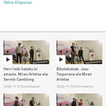
Haira Aizpurua
Herri txiki bateko bi
Bikotekideak. Josu
emazte. Miren Artetxe eta
Txoperena eta Miren
Xermin Camblong
Artetxe
2025-11-15 Domintxaine
2025-11-15 Domintxaine