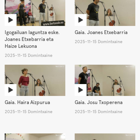
Igogailuan laguntza eske.
Gaia. Joanes Etxebarria
Joanes Etxebarria eta
2025-11-15 Domintxaine
Haize Lekuona
2025-11-15 Domintxaine
Gaia. Haira Aizpurua
Gaia. Josu Txoperena
2025-11-15 Domintxaine
2025-11-15 Domintxaine