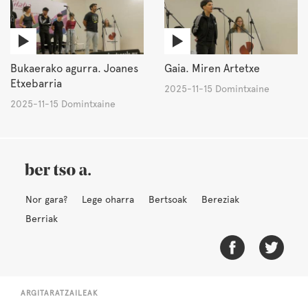
Bukaerako agurra. Joanes
Gaia. Miren Artetxe
Etxebarria
2025-11-15 Domintxaine
2025-11-15 Domintxaine
Nor gara?
Lege oharra
Bertsoak
Bereziak
Berriak
ARGITARATZAILEAK