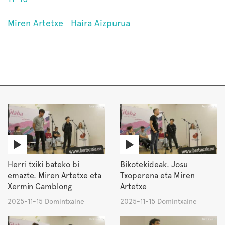
Miren Artetxe
Haira Aizpurua
Herri txiki bateko bi
Bikotekideak. Josu
emazte. Miren Artetxe eta
Txoperena eta Miren
Xermin Camblong
Artetxe
2025-11-15 Domintxaine
2025-11-15 Domintxaine