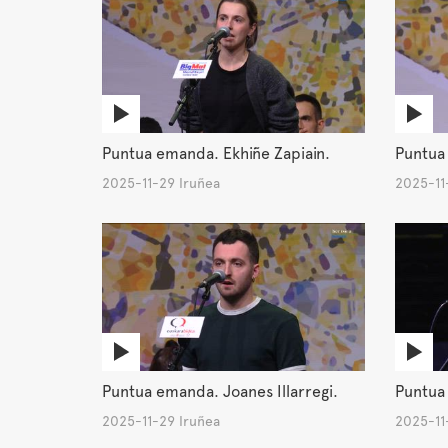
Puntua emanda. Ekhiñe Zapiain.
Puntua
2025-11-29 Iruñea
2025-11
Puntua emanda. Joanes Illarregi.
Puntua 
2025-11-29 Iruñea
2025-11