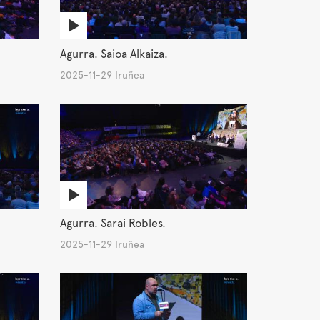
Agurra. Saioa Alkaiza.
2025-11-29 Iruñea
Agurra. Sarai Robles.
2025-11-29 Iruñea