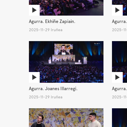
Agurra. Ekhiñe Zapiain.
Agurra.
2025-11-29 Iruñea
2025-11
Agurra. Joanes Illarregi.
Agurra.
2025-11-29 Iruñea
2025-11