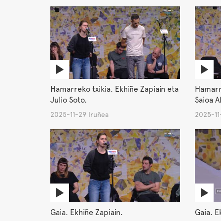
Hamarreko txikia. Ekhiñe Zapiain eta
Hamarre
Julio Soto.
Saioa A
2025-11-29 Iruñea
2025-11
Gaia. Ekhiñe Zapiain.
Gaia. E