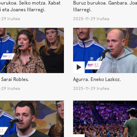
urukoa. Seiko motza. Xabat
Buruz burukoa. Ganbara. Jo
i eta Joanes Illarregi.
Illarregi.
-29 Iruñea
2025-11-29 Iruñea
 Sarai Robles.
Agurra. Eneko Lazkoz.
-29 Iruñea
2025-11-29 Iruñea