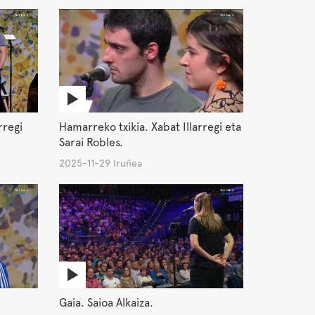
rregi
Hamarreko txikia. Xabat Illarregi eta
Sarai Robles.
2025-11-29 Iruñea
Gaia. Saioa Alkaiza.