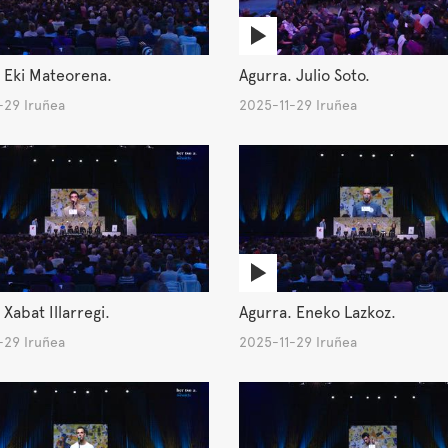
 Eki Mateorena.
Agurra. Julio Soto.
-29 Iruñea
2025-11-29 Iruñea
 Xabat Illarregi.
Agurra. Eneko Lazkoz.
-29 Iruñea
2025-11-29 Iruñea