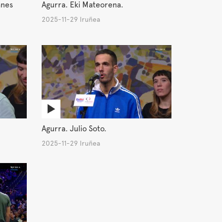
anes
Agurra. Eki Mateorena.
2025-11-29 Iruñea
Agurra. Julio Soto.
2025-11-29 Iruñea