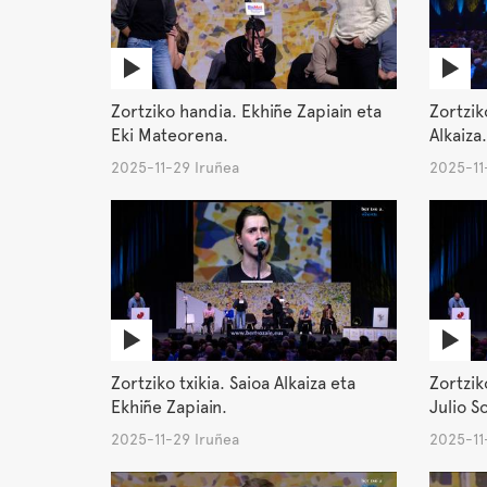
Zortziko handia. Ekhiñe Zapiain eta
Zortzik
Eki Mateorena.
Alkaiza.
2025-11-29 Iruñea
2025-11
Zortziko txikia. Saioa Alkaiza eta
Zortzik
Ekhiñe Zapiain.
Julio S
2025-11-29 Iruñea
2025-11