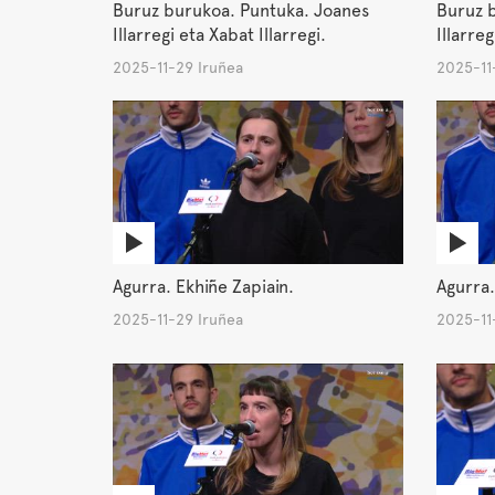
Buruz burukoa. Puntuka. Joanes
Buruz b
Illarregi eta Xabat Illarregi.
Illarreg
2025-11-29 Iruñea
2025-11
Agurra. Ekhiñe Zapiain.
Agurra.
2025-11-29 Iruñea
2025-11