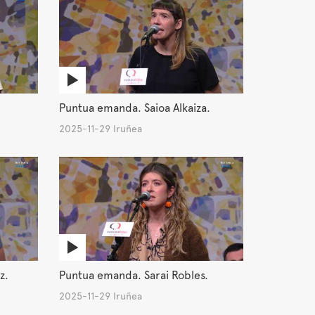
Puntua emanda. Saioa Alkaiza.
2025-11-29 Iruñea
z.
Puntua emanda. Sarai Robles.
2025-11-29 Iruñea