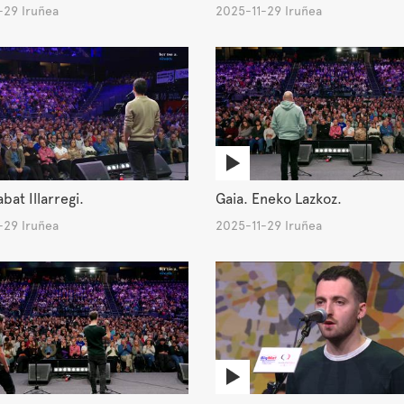
-29 Iruñea
2025-11-29 Iruñea
bat Illarregi.
Gaia. Eneko Lazkoz.
-29 Iruñea
2025-11-29 Iruñea