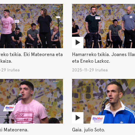
ko txikia. Eki Mateorena eta
Hamarreko txikia. Joanes Illa
lkaiza.
eta Eneko Lazkoz.
-29 Iruñea
2025-11-29 Iruñea
ki Mateorena.
Gaia. julio Soto.