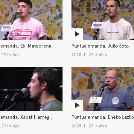
 emanda. Eki Mateorena.
Puntua emanda. Julio Soto.
-29 Iruñea
2025-11-29 Iruñea
emanda. Xabat Illarregi.
Puntua emanda. Eneko Lazko
-29 Iruñea
2025-11-29 Iruñea