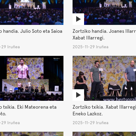
o handia. Julio Soto eta Saioa
Zortziko handia. Joanes Illarr
Xabat Illarregi.
-29 Iruñea
2025-11-29 Iruñea
o txikia. Eki Mateorena eta
Zortziko txikia. Xabat Illarreg
oto.
Eneko Lazkoz.
-29 Iruñea
2025-11-29 Iruñea