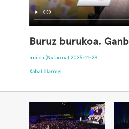
Buruz burukoa. Ganbar
Iruñea (Nafarroa) 2025-11-29
Xabat Illarregi