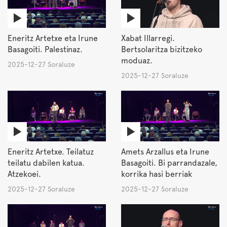
Eneritz Artetxe eta Irune
Xabat Illarregi.
Basagoiti. Palestinaz.
Bertsolaritza bizitzeko
moduaz.
2025-12-27 Soraluze
2025-12-27 Soraluze
Eneritz Artetxe. Teilatuz
Amets Arzallus eta Irune
teilatu dabilen katua.
Basagoiti. Bi parrandazale,
Atzekoei.
korrika hasi berriak
2025-12-27 Soraluze
2025-12-27 Soraluze