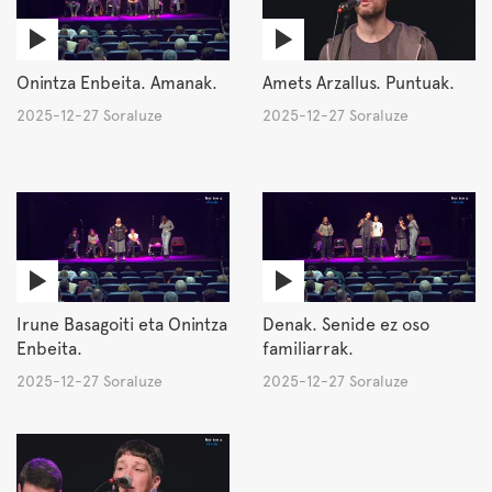
Onintza Enbeita. Amanak.
Amets Arzallus. Puntuak.
2025-12-27 Soraluze
2025-12-27 Soraluze
Irune Basagoiti eta Onintza
Denak. Senide ez oso
Enbeita.
familiarrak.
2025-12-27 Soraluze
2025-12-27 Soraluze