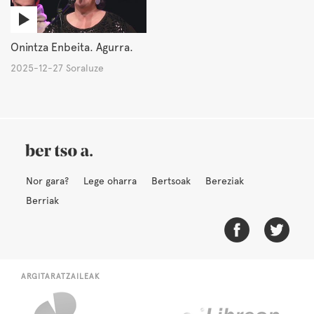
Onintza Enbeita. Agurra.
2025-12-27 Soraluze
Nor gara?
Lege oharra
Bertsoak
Bereziak
Berriak
ARGITARATZAILEAK