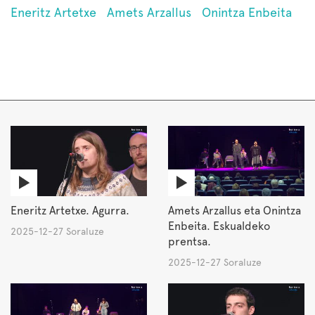
Eneritz Artetxe
Amets Arzallus
Onintza Enbeita
Eneritz Artetxe. Agurra.
Amets Arzallus eta Onintza
Enbeita. Eskualdeko
2025-12-27 Soraluze
prentsa.
2025-12-27 Soraluze