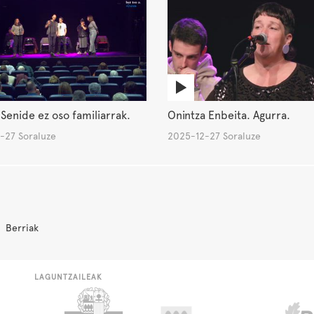
Senide ez oso familiarrak.
Onintza Enbeita. Agurra.
-27 Soraluze
2025-12-27 Soraluze
Berriak
LAGUNTZAILEAK