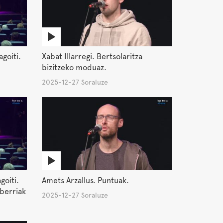
agoiti.
Xabat Illarregi. Bertsolaritza
bizitzeko moduaz.
2025-12-27 Soraluze
goiti.
Amets Arzallus. Puntuak.
 berriak
2025-12-27 Soraluze