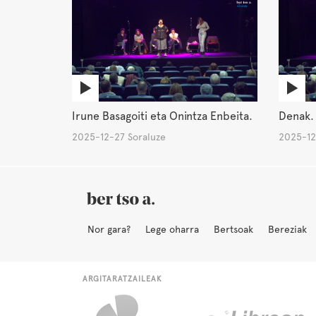
Irune Basagoiti eta Onintza Enbeita.
Denak. 
2025-12-27 Soraluze
2025-12
Nor gara?
Lege oharra
Bertsoak
Bereziak
ARGITARATZAILEAK