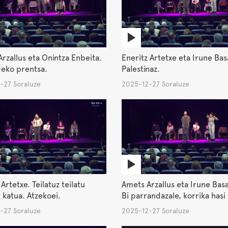
rzallus eta Onintza Enbeita.
Eneritz Artetxe eta Irune Bas
deko prentsa.
Palestinaz.
-27 Soraluze
2025-12-27 Soraluze
Artetxe. Teilatuz teilatu
Amets Arzallus eta Irune Basa
 katua. Atzekoei.
Bi parrandazale, korrika hasi
-27 Soraluze
2025-12-27 Soraluze