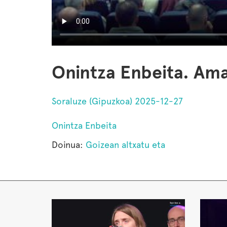
Onintza Enbeita. Am
Soraluze (Gipuzkoa) 2025-12-27
Onintza Enbeita
Doinua:
Goizean altxatu eta