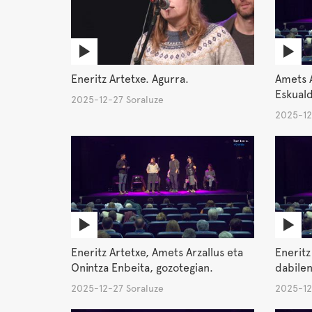
Eneritz Artetxe. Agurra.
Amets A
Eskual
2025-12-27 Soraluze
2025-12
Eneritz Artetxe, Amets Arzallus eta
Eneritz 
Onintza Enbeita, gozotegian.
dabilen
2025-12-27 Soraluze
2025-12