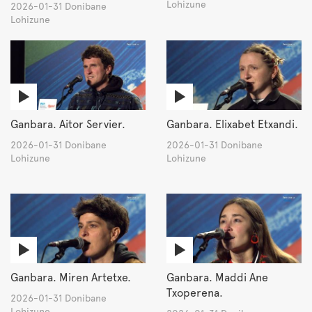
Lohizune
2026-01-31 Donibane
Lohizune
Ganbara. Aitor Servier.
Ganbara. Elixabet Etxandi.
2026-01-31 Donibane
2026-01-31 Donibane
Lohizune
Lohizune
Ganbara. Miren Artetxe.
Ganbara. Maddi Ane
Txoperena.
2026-01-31 Donibane
Lohizune