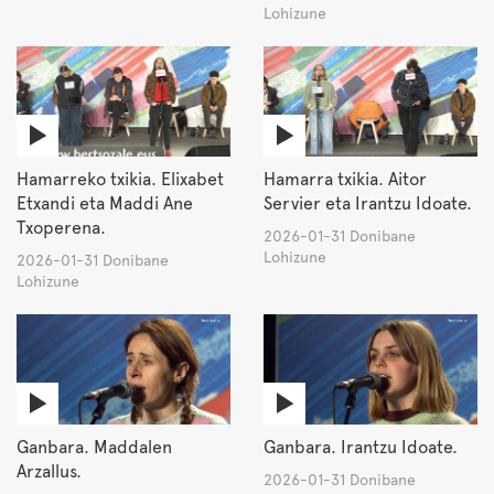
Lohizune
Hamarreko txikia. Elixabet
Hamarra txikia. Aitor
Etxandi eta Maddi Ane
Servier eta Irantzu Idoate.
Txoperena.
2026-01-31 Donibane
Lohizune
2026-01-31 Donibane
Lohizune
Ganbara. Maddalen
Ganbara. Irantzu Idoate.
Arzallus.
2026-01-31 Donibane