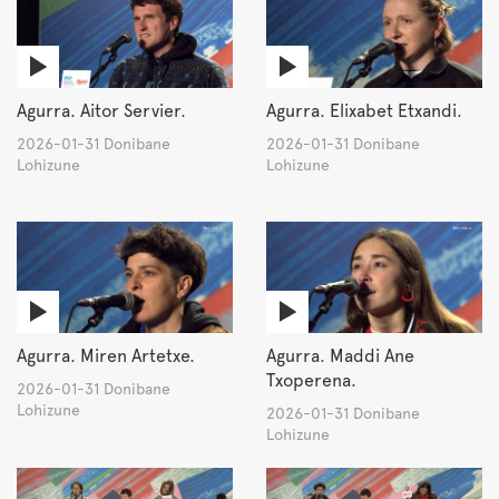
Agurra. Aitor Servier.
Agurra. Elixabet Etxandi.
2026-01-31 Donibane
2026-01-31 Donibane
Lohizune
Lohizune
Agurra. Miren Artetxe.
Agurra. Maddi Ane
Txoperena.
2026-01-31 Donibane
Lohizune
2026-01-31 Donibane
Lohizune