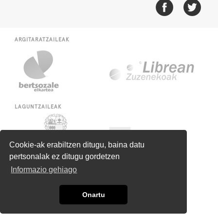
ARGITARATZAILEAK
LAGUNTZAILEAK
Cookie-ak erabiltzen ditugu, baina datu
pertsonalak ez ditugu gordetzen
Informazio gehiago
Onartu