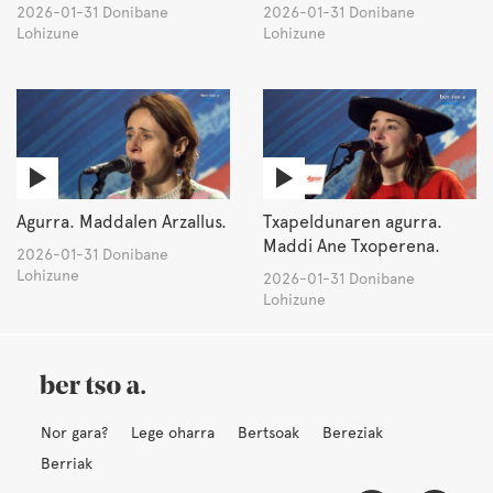
2026-01-31 Donibane
2026-01-31 Donibane
Lohizune
Lohizune
Agurra. Maddalen Arzallus.
Txapeldunaren agurra.
Maddi Ane Txoperena.
2026-01-31 Donibane
Lohizune
2026-01-31 Donibane
Lohizune
Nor gara?
Lege oharra
Bertsoak
Bereziak
Berriak