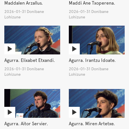
Maddalen Arzallus.
Maddi Ane Txoperena.
2026-01-31 Donibane
2026-01-31 Donibane
Lohizune
Lohizune
Agurra. Elixabet Etxandi.
Agurra. Irantzu Idoate.
2026-01-31 Donibane
2026-01-31 Donibane
Lohizune
Lohizune
Agurra. Aitor Servier.
Agurra. Miren Artetxe.