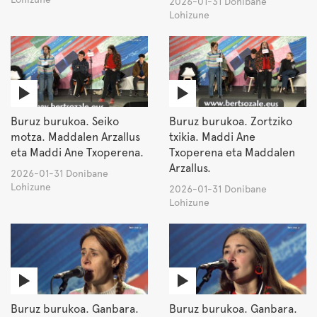
2026-01-31 Donibane
Lohizune
Buruz burukoa. Seiko
Buruz burukoa. Zortziko
motza. Maddalen Arzallus
txikia. Maddi Ane
eta Maddi Ane Txoperena.
Txoperena eta Maddalen
Arzallus.
2026-01-31 Donibane
Lohizune
2026-01-31 Donibane
Lohizune
Buruz burukoa. Ganbara.
Buruz burukoa. Ganbara.