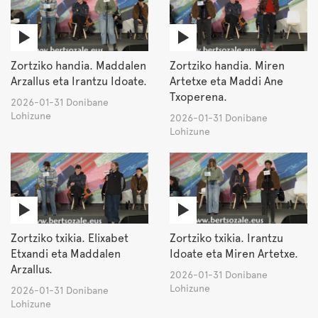
Zortziko handia. Maddalen
Zortziko handia. Miren
Arzallus eta Irantzu Idoate.
Artetxe eta Maddi Ane
Txoperena.
2026-01-31 Donibane
Lohizune
2026-01-31 Donibane
Lohizune
Zortziko txikia. Elixabet
Zortziko txikia. Irantzu
Etxandi eta Maddalen
Idoate eta Miren Artetxe.
Arzallus.
2026-01-31 Donibane
Lohizune
2026-01-31 Donibane
Lohizune