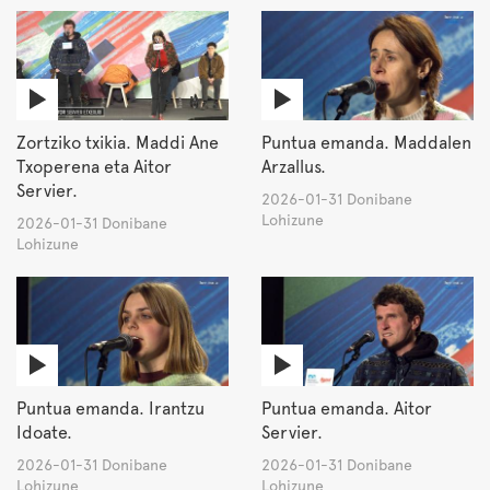
Zortziko txikia. Maddi Ane
Puntua emanda. Maddalen
Txoperena eta Aitor
Arzallus.
Servier.
2026-01-31 Donibane
Lohizune
2026-01-31 Donibane
Lohizune
Puntua emanda. Irantzu
Puntua emanda. Aitor
Idoate.
Servier.
2026-01-31 Donibane
2026-01-31 Donibane
Lohizune
Lohizune