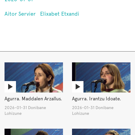
Aitor Servier
Elixabet Etxandi
Agurra. Maddalen Arzallus.
Agurra. Irantzu Idoate.
2026-01-31 Donibane
2026-01-31 Donibane
Lohizune
Lohizune