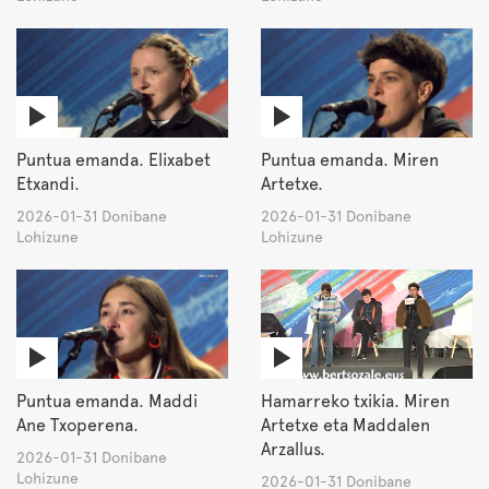
Puntua emanda. Elixabet
Puntua emanda. Miren
Etxandi.
Artetxe.
2026-01-31 Donibane
2026-01-31 Donibane
Lohizune
Lohizune
Puntua emanda. Maddi
Hamarreko txikia. Miren
Ane Txoperena.
Artetxe eta Maddalen
Arzallus.
2026-01-31 Donibane
Lohizune
2026-01-31 Donibane