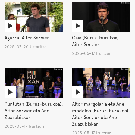
Agurra. Aitor Servier.
Gaia (Buruz-burukoa).
Aitor Servier
2025-07-20 Uztaritze
2025-05-17 Irurtzun
Puntutan (Buruz-burukoa).
Aitor margolaria eta Ane
Aitor Servier eta Ane
modeloa (Buruz-burukoa).
Zuazubiskar
Aitor Servier eta Ane
Zuazubiskar
2025-05-17 Irurtzun
2025-05-17 Irurtzun