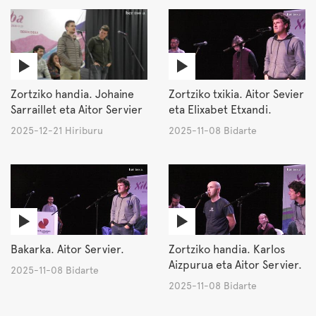
Zortziko handia. Johaine
Zortziko txikia. Aitor Sevier
Sarraillet eta Aitor Servier
eta Elixabet Etxandi.
2025-12-21 Hiriburu
2025-11-08 Bidarte
Bakarka. Aitor Servier.
Zortziko handia. Karlos
Aizpurua eta Aitor Servier.
2025-11-08 Bidarte
2025-11-08 Bidarte