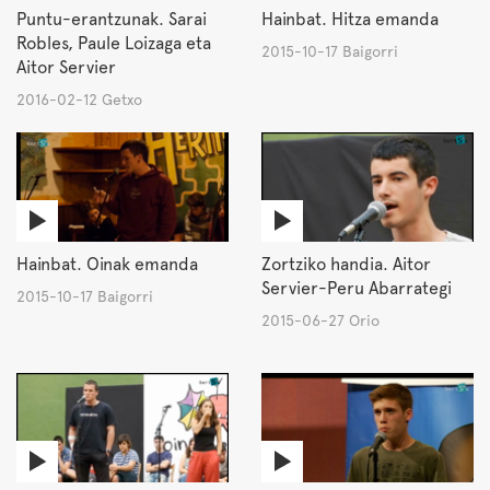
Puntu-erantzunak. Sarai
Hainbat. Hitza emanda
Robles, Paule Loizaga eta
2015-10-17 Baigorri
Aitor Servier
2016-02-12 Getxo
Hainbat. Oinak emanda
Zortziko handia. Aitor
Servier-Peru Abarrategi
2015-10-17 Baigorri
2015-06-27 Orio