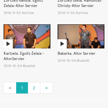
Zortziko handia. Egoitz
Zortziko txikia. Ramuntxo
Zelaia-Aitor Servier
Christy-Aitor Servier
2014-11-02 Aiziritze
2014-11-02 Aiziritze
Kartzela. Egoitz Zelaia -
Bakarka. Aitor Servier
AitorServier
2014-10-04 Muskildi
2014-10-04 Muskildi
«
1
2
»