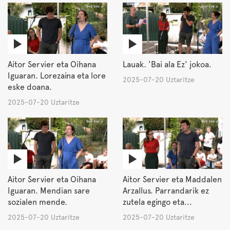
Aitor Servier eta Oihana
Lauak. 'Bai ala Ez' jokoa.
Iguaran. Lorezaina eta lore
2025-07-20 Uztaritze
eske doana.
2025-07-20 Uztaritze
Aitor Servier eta Oihana
Aitor Servier eta Maddalen
Iguaran. Mendian sare
Arzallus. Parrandarik ez
sozialen mende.
zutela egingo eta...
2025-07-20 Uztaritze
2025-07-20 Uztaritze