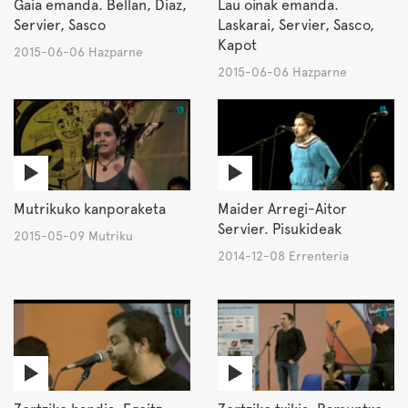
Gaia emanda. Bellan, Diaz,
Lau oinak emanda.
Servier, Sasco
Laskarai, Servier, Sasco,
Kapot
2015-06-06 Hazparne
2015-06-06 Hazparne
Mutrikuko kanporaketa
Maider Arregi-Aitor
Servier. Pisukideak
2015-05-09 Mutriku
2014-12-08 Errenteria