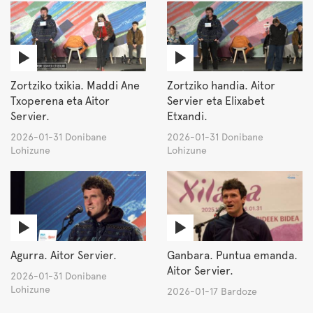
Zortziko txikia. Maddi Ane
Zortziko handia. Aitor
Txoperena eta Aitor
Servier eta Elixabet
Servier.
Etxandi.
2026-01-31 Donibane
2026-01-31 Donibane
Lohizune
Lohizune
Agurra. Aitor Servier.
Ganbara. Puntua emanda.
Aitor Servier.
2026-01-31 Donibane
Lohizune
2026-01-17 Bardoze