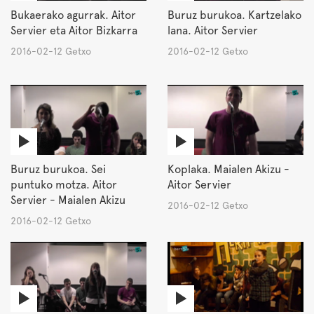
Bukaerako agurrak. Aitor
Buruz burukoa. Kartzelako
Servier eta Aitor Bizkarra
lana. Aitor Servier
2016-02-12 Getxo
2016-02-12 Getxo
Buruz burukoa. Sei
Koplaka. Maialen Akizu -
puntuko motza. Aitor
Aitor Servier
Servier - Maialen Akizu
2016-02-12 Getxo
2016-02-12 Getxo