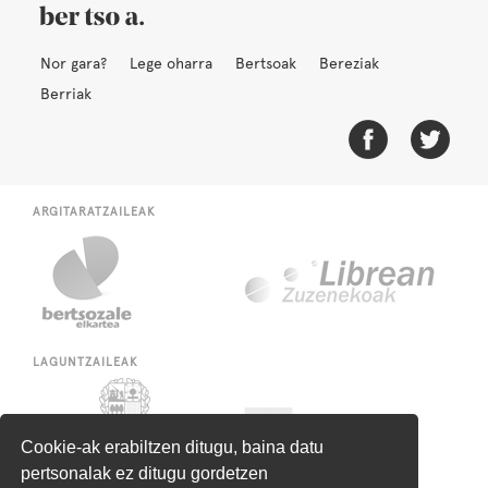
Nor gara?
Lege oharra
Bertsoak
Bereziak
Berriak
ARGITARATZAILEAK
LAGUNTZAILEAK
Cookie-ak erabiltzen ditugu, baina datu
pertsonalak ez ditugu gordetzen