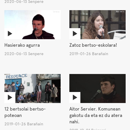
2020-06-13 Senpere
Hasierako agurra
Zatoz bertso-eskolara!
2020-06-13 Senpere
2019-01-26 Barañain
12 bertsolai bertso-
Aitor Servier. Komunean
poteoan
gakotu da eta ez du atera
nahi.
2019-01-26 Barañain