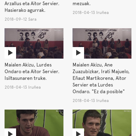
Arzallus eta Aitor Servier.
mezuak.
Hasierako agurrak.
2018-04-13 Iruñea
2018-09-12 Sara
Maialen Akizu, Lurdes
Maialen Akizu, Ane
Ondaro eta Aitor Servier.
Zuazubizkar, Irati Majuelo,
Isiltasunaren truke.
Eñaut Martikorena, Aitor
Servier eta Lurdes
2018-04-13 Iruñea
Ondaro. "Ez da posible"
2018-04-13 Iruñea