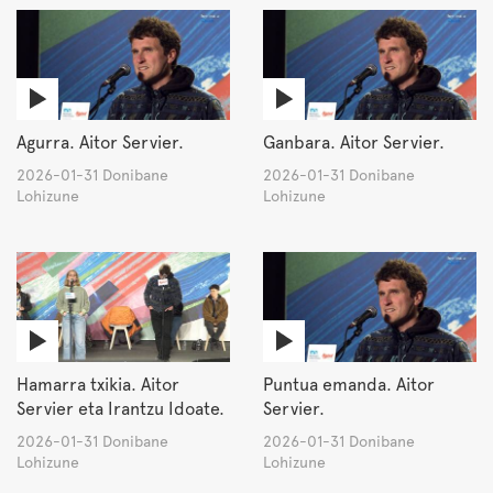
Agurra. Aitor Servier.
Ganbara. Aitor Servier.
2026-01-31 Donibane
2026-01-31 Donibane
Lohizune
Lohizune
Hamarra txikia. Aitor
Puntua emanda. Aitor
Servier eta Irantzu Idoate.
Servier.
2026-01-31 Donibane
2026-01-31 Donibane
Lohizune
Lohizune