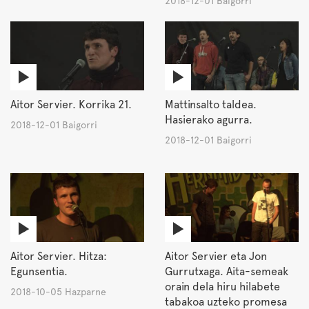
2018-12-01 Baigorri
Aitor Servier. Korrika 21.
Mattinsalto taldea.
Hasierako agurra.
2018-12-01 Baigorri
2018-12-01 Baigorri
Aitor Servier. Hitza:
Aitor Servier eta Jon
Egunsentia.
Gurrutxaga. Aita-semeak
orain dela hiru hilabete
2018-10-05 Hazparne
tabakoa uzteko promesa