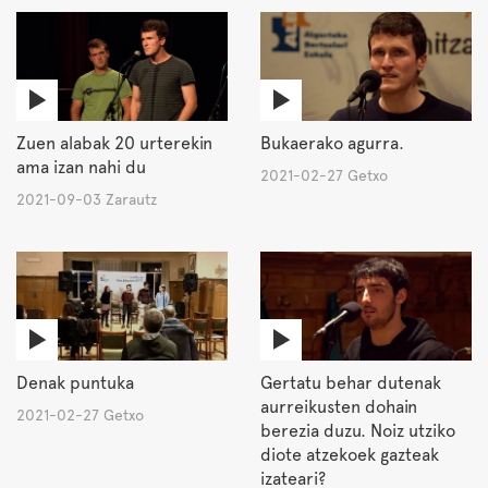
Zuen alabak 20 urterekin
Bukaerako agurra.
ama izan nahi du
2021-02-27 Getxo
2021-09-03 Zarautz
Denak puntuka
Gertatu behar dutenak
aurreikusten dohain
2021-02-27 Getxo
berezia duzu. Noiz utziko
diote atzekoek gazteak
izateari?