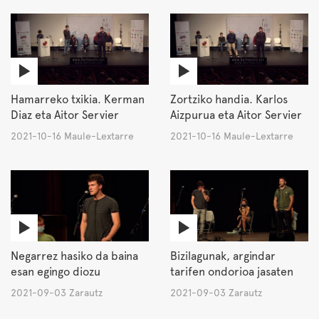
Hamarreko txikia. Kerman
Zortziko handia. Karlos
Diaz eta Aitor Servier
Aizpurua eta Aitor Servier
2021-10-16 Maule-Lextarre
2021-10-16 Maule-Lextarre
Negarrez hasiko da baina
Bizilagunak, argindar
esan egingo diozu
tarifen ondorioa jasaten
2021-09-03 Zarautz
2021-09-03 Zarautz