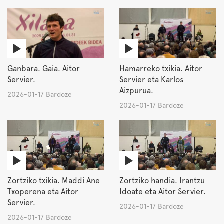
Ganbara. Gaia. Aitor
Hamarreko txikia. Aitor
Servier.
Servier eta Karlos
Aizpurua.
2026-01-17 Bardoze
2026-01-17 Bardoze
Zortziko txikia. Maddi Ane
Zortziko handia. Irantzu
Txoperena eta Aitor
Idoate eta Aitor Servier.
Servier.
2026-01-17 Bardoze
2026-01-17 Bardoze