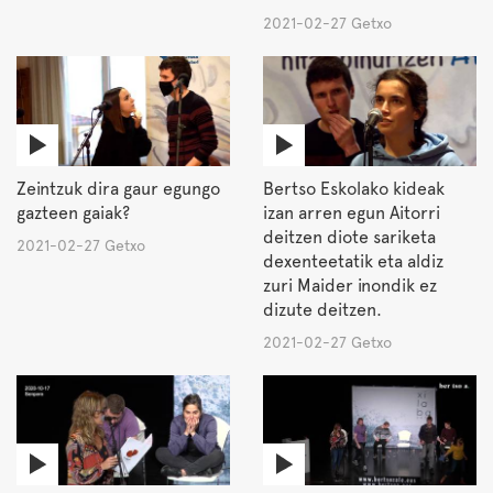
2021-02-27 Getxo
Zeintzuk dira gaur egungo
Bertso Eskolako kideak
gazteen gaiak?
izan arren egun Aitorri
deitzen diote sariketa
2021-02-27 Getxo
dexenteetatik eta aldiz
zuri Maider inondik ez
dizute deitzen.
2021-02-27 Getxo