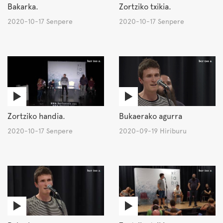
Bakarka.
Zortziko txikia.
2020-10-17 Senpere
2020-10-17 Senpere
Zortziko handia.
Bukaerako agurra
2020-10-17 Senpere
2020-09-19 Hiriburu