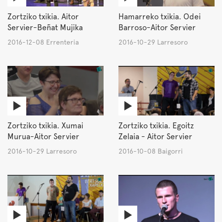
Zortziko txikia. Aitor
Hamarreko txikia. Odei
Servier-Beñat Mujika
Barroso-Aitor Servier
2016-12-08 Errenteria
2016-10-29 Larresoro
Zortziko txikia. Xumai
Zortziko txikia. Egoitz
Murua-Aitor Servier
Zelaia - Aitor Servier
2016-10-29 Larresoro
2016-10-08 Baigorri