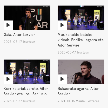
Gaia. Aitor Servier
Musika talde bateko
kideak. Endika Legarra eta
2025-05-17 Irurtzun
Aitor Servier
2025-05-17 Irurtzun
Korrikalariak zarete. Aitor
Bukaerako agurra. Aitor
Servier eta Josu Sanjurjo
Servier
2025-05-17 Irurtzun
2021-10-16 Maule-Lextarre