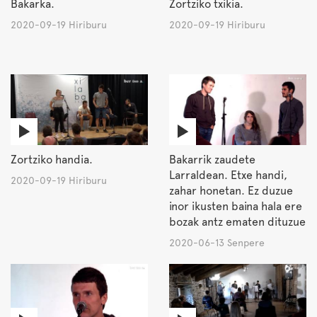
Bakarka.
Zortziko txikia.
2020-09-19 Hiriburu
2020-09-19 Hiriburu
Zortziko handia.
Bakarrik zaudete
Larraldean. Etxe handi,
2020-09-19 Hiriburu
zahar honetan. Ez duzue
inor ikusten baina hala ere
bozak antz ematen dituzue
2020-06-13 Senpere