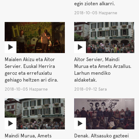
egin zioten alkarri.
2018-10-05 Hazparne
Maialen Akizu eta Aitor
Aitor Servier, Maindi
Servier. Euskal Herrira
Murua eta Amets Arzallus.
geroz eta errefuxiatu
Larhun mendiko
gehiago heltzen ari dira.
aldaketak.
2018-10-05 Hazparne
2018-09-12 Sara
Maindi Murua, Amets
Denak. Altsasuko gazteei