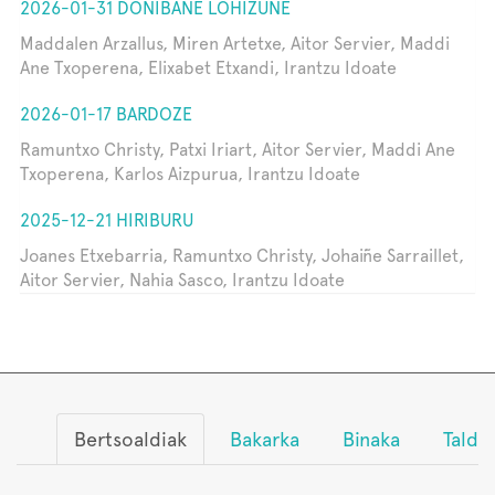
2026-01-31 DONIBANE LOHIZUNE
Maddalen Arzallus, Miren Artetxe, Aitor Servier, Maddi
Ane Txoperena, Elixabet Etxandi, Irantzu Idoate
2026-01-17 BARDOZE
Ramuntxo Christy, Patxi Iriart, Aitor Servier, Maddi Ane
Txoperena, Karlos Aizpurua, Irantzu Idoate
2025-12-21 HIRIBURU
Joanes Etxebarria, Ramuntxo Christy, Johaiñe Sarraillet,
Aitor Servier, Nahia Sasco, Irantzu Idoate
Bertsoaldiak
Bakarka
Binaka
Talde