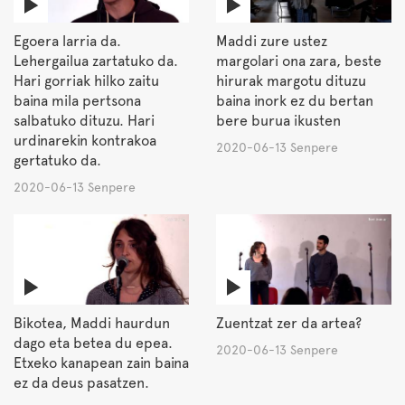
Egoera larria da.
Maddi zure ustez
Lehergailua zartatuko da.
margolari ona zara, beste
Hari gorriak hilko zaitu
hirurak margotu dituzu
baina mila pertsona
baina inork ez du bertan
salbatuko dituzu. Hari
bere burua ikusten
urdinarekin kontrakoa
2020-06-13 Senpere
gertatuko da.
2020-06-13 Senpere
Bikotea, Maddi haurdun
Zuentzat zer da artea?
dago eta betea du epea.
2020-06-13 Senpere
Etxeko kanapean zain baina
ez da deus pasatzen.