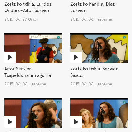
Zortziko txikia. Lurdes
Zortziko handia. Diaz-
Ondaro-Aitor Servier
Servier.
2015-06-27 Orio
2015-06-06 Hazparne
Aitor Servier.
Zortziko txikia. Servier-
Txapeldunaren agurra
Sasco.
2015-06-06 Hazparne
2015-06-06 Hazparne