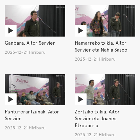
Ganbara. Aitor Servier
Hamarreko txikia. Aitor
Servier eta Nahia Sasco
2025-12-21 Hiriburu
2025-12-21 Hiriburu
Puntu-erantzunak. Aitor
Zortziko txikia. Aitor
Servier
Servier eta Joanes
Etxebarria
2025-12-21 Hiriburu
2025-12-21 Hiriburu