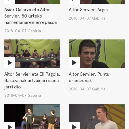
Asier Galarza eta Aitor
Aitor Servier. Argia
Servier. 50 urteko
2018-04-07 Gabiria
harremanaren errepasoa
2018-04-07 Gabiria
Aitor Servier eta Eli Pagola.
Aitor Servier. Puntu-
Basozainak artzainari isuna
erantzunak
jarri dio
2018-04-07 Gabiria
2018-04-07 Gabiria