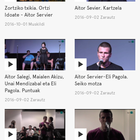
Zortziko txikia. Ortzi
Aitor Sevier. Kartzela
Idoate - Aitor Servier
2016-09-02 Zarautz
2016-10-01 Muskildi
Aitor Salegi, Maialen Akizu,
Aitor Servier-Eli Pagola.
Unai Mendizabal eta Eli
Seiko motza
Pagola. Puntuak
2016-09-02 Zarautz
2016-09-02 Zarautz