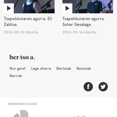
Txapeldunaren agurra. Eli
Txapeldunaren agurra.
Zaldua.
Suhar Gesalaga.
2026-05-16 Azkoitia
2026-05-16 Azkoitia
Nor gara?
Lege oharra
Bertsoak
Bereziak
Berriak
ARGITARATZAILEAK