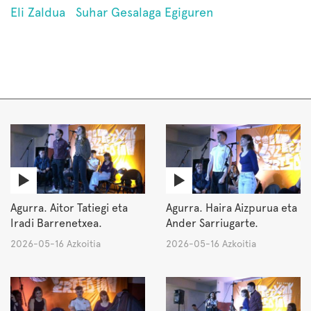
Eli Zaldua
Suhar Gesalaga Egiguren
Agurra. Aitor Tatiegi eta
Agurra. Haira Aizpurua eta
Iradi Barrenetxea.
Ander Sarriugarte.
2026-05-16 Azkoitia
2026-05-16 Azkoitia