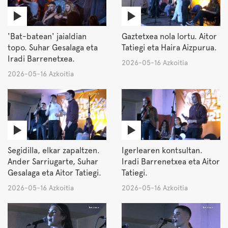
'Bat-batean' jaialdian
Gaztetxea nola lortu. Aitor
topo. Suhar Gesalaga eta
Tatiegi eta Haira Aizpurua.
Iradi Barrenetxea.
2026-05-16 Azkoitia
2026-05-16 Azkoitia
Segidilla, elkar zapaltzen.
Igerlearen kontsultan.
Ander Sarriugarte, Suhar
Iradi Barrenetxea eta Aitor
Gesalaga eta Aitor Tatiegi.
Tatiegi.
2026-05-16 Azkoitia
2026-05-16 Azkoitia