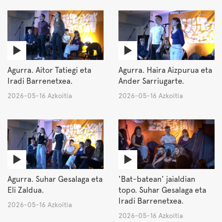
Agurra. Aitor Tatiegi eta
Agurra. Haira Aizpurua eta
Iradi Barrenetxea.
Ander Sarriugarte.
2026-05-16 Azkoitia
2026-05-16 Azkoitia
Agurra. Suhar Gesalaga eta
'Bat-batean' jaialdian
Eli Zaldua.
topo. Suhar Gesalaga eta
Iradi Barrenetxea.
2026-05-16 Azkoitia
2026-05-16 Azkoitia