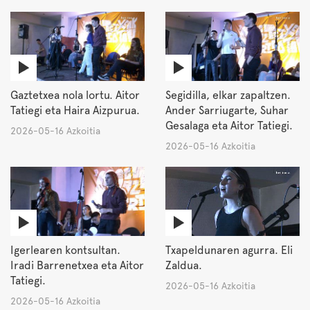
Gaztetxea nola lortu. Aitor
Segidilla, elkar zapaltzen.
Tatiegi eta Haira Aizpurua.
Ander Sarriugarte, Suhar
Gesalaga eta Aitor Tatiegi.
2026-05-16 Azkoitia
2026-05-16 Azkoitia
Igerlearen kontsultan.
Txapeldunaren agurra. Eli
Iradi Barrenetxea eta Aitor
Zaldua.
Tatiegi.
2026-05-16 Azkoitia
2026-05-16 Azkoitia