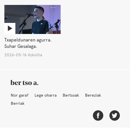
Txapeldunaren agurra.
Suhar Gesalaga.
2026-05-16 Azkoitia
Nor gara?
Lege oharra
Bertsoak
Bereziak
Berriak