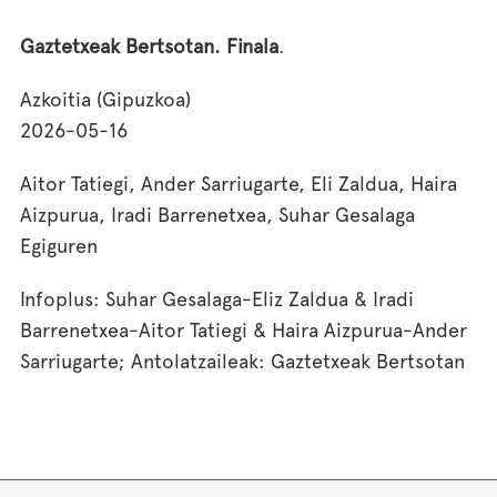
Gaztetxeak Bertsotan. Finala
.
Azkoitia (Gipuzkoa)
2026-05-16
Aitor Tatiegi, Ander Sarriugarte, Eli Zaldua, Haira
Aizpurua, Iradi Barrenetxea, Suhar Gesalaga
Egiguren
Infoplus: Suhar Gesalaga-Eliz Zaldua & Iradi
Barrenetxea-Aitor Tatiegi & Haira Aizpurua-Ander
Sarriugarte; Antolatzaileak: Gaztetxeak Bertsotan