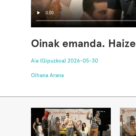
Oinak emanda. Haize
Aia (Gipuzkoa) 2026-05-30
Oihana Arana