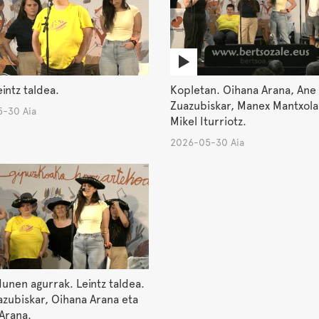
eintz taldea.
Kopletan. Oihana Arana, Ane
Zuazubiskar, Manex Mantxola
-30 Aia
Mikel Iturriotz.
2026-05-30 Aia
unen agurrak. Leintz taldea.
zubiskar, Oihana Arana eta
Arana.