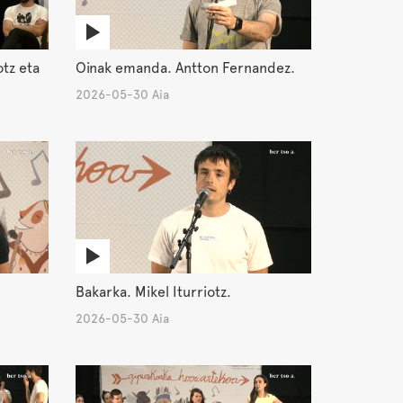
otz eta
Oinak emanda. Antton Fernandez.
2026-05-30 Aia
Bakarka. Mikel Iturriotz.
2026-05-30 Aia