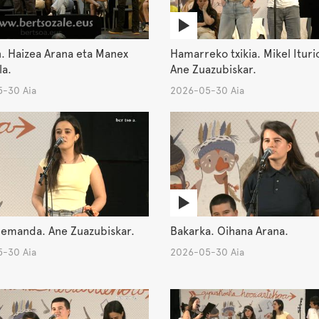
. Haizea Arana eta Manex
Hamarreko txikia. Mikel Ituri
la.
Ane Zuazubiskar.
-30 Aia
2026-05-30 Aia
 emanda. Ane Zuazubiskar.
Bakarka. Oihana Arana.
-30 Aia
2026-05-30 Aia