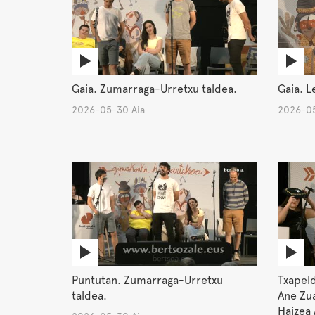
Gaia. Zumarraga-Urretxu taldea.
Gaia. L
2026-05-30 Aia
2026-05
Puntutan. Zumarraga-Urretxu
Txapeld
taldea.
Ane Zua
Haizea 