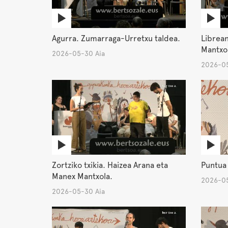
Agurra. Zumarraga-Urretxu taldea.
Librean
Mantxo
2026-05-30 Aia
2026-05
Zortziko txikia. Haizea Arana eta
Puntua
Manex Mantxola.
2026-05
2026-05-30 Aia