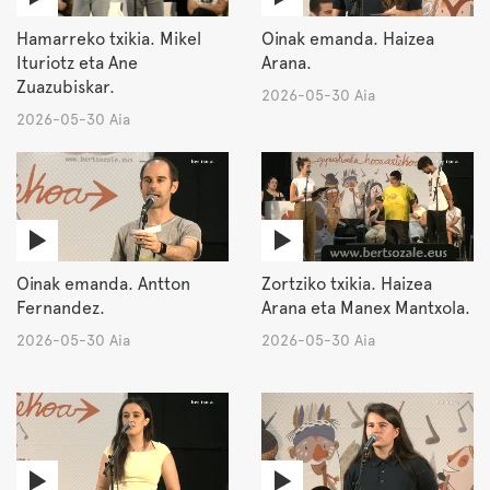
Hamarreko txikia. Mikel
Oinak emanda. Haizea
Ituriotz eta Ane
Arana.
Zuazubiskar.
2026-05-30 Aia
2026-05-30 Aia
Oinak emanda. Antton
Zortziko txikia. Haizea
Fernandez.
Arana eta Manex Mantxola.
2026-05-30 Aia
2026-05-30 Aia