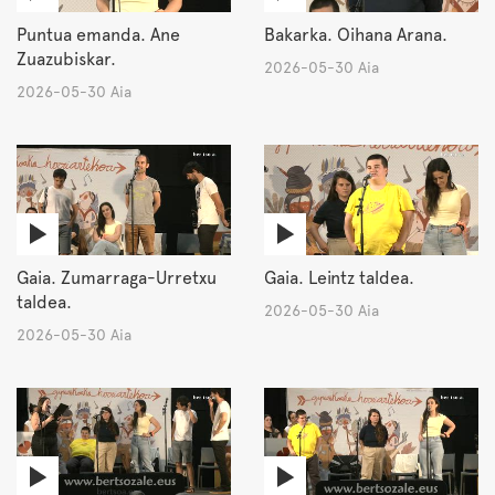
Puntua emanda. Ane
Bakarka. Oihana Arana.
Zuazubiskar.
2026-05-30 Aia
2026-05-30 Aia
Gaia. Zumarraga-Urretxu
Gaia. Leintz taldea.
taldea.
2026-05-30 Aia
2026-05-30 Aia