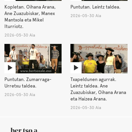
Kopletan. Oihana Arana,
Puntutan. Leintz taldea.
Ane Zuazubiskar, Manex
2026-05-30 Aia
Mantxola eta Mikel
Iturriotz.
2026-05-30 Aia
Puntutan. Zumarraga-
Txapeldunen agurrak.
Urretxu taldea.
Leintz taldea. Ane
Zuazubiskar, Oihana Arana
2026-05-30 Aia
eta Haizea Arana.
2026-05-30 Aia