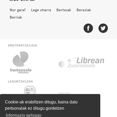
Nor gara?
Lege oharra
Bertsoak
Bereziak
Berriak
ARGITARATZAILEAK
LAGUNTZAILEAK
Cookie-ak erabiltzen ditugu, baina datu
pertsonalak ez ditugu gordetzen
Informazio gehiago