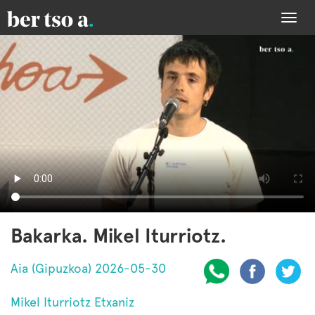
Togg
navi
Bakarka. Mikel Iturriotz.
Aia (Gipuzkoa) 2026-05-30
Mikel Iturriotz Etxaniz