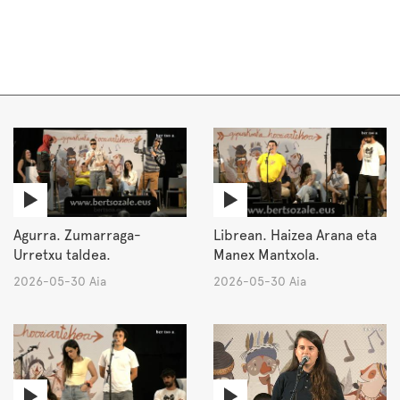
Agurra. Zumarraga-
Librean. Haizea Arana eta
Urretxu taldea.
Manex Mantxola.
2026-05-30 Aia
2026-05-30 Aia