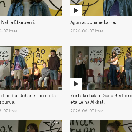
 Nahia Etxeberri.
Agurra. Johane Larre.
-07 Itsasu
2026-06-07 Itsasu
o handia. Johane Larre eta
Zortziko txikia. Gana Berhoko
zpurua.
eta Leina Alkhat.
-07 Itsasu
2026-06-07 Itsasu