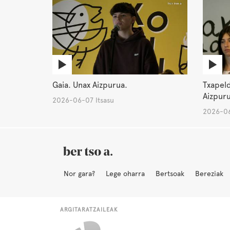
Gaia. Unax Aizpurua.
Txapel
Aizpuru
2026-06-07 Itsasu
2026-06
Nor gara?
Lege oharra
Bertsoak
Bereziak
ARGITARATZAILEAK