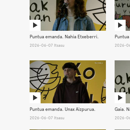
Puntua emanda. Nahia Etxeberri.
Puntua
2026-06-07 Itsasu
2026-06
Puntua emanda. Unax Aizpurua.
Gaia. N
2026-06-07 Itsasu
2026-06