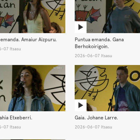
 emanda. Amaiur Aizpuru.
Puntua emanda. Gana
Berhokoirigoin.
-07 Itsasu
2026-06-07 Itsasu
ahia Etxeberri.
Gaia. Johane Larre.
-07 Itsasu
2026-06-07 Itsasu