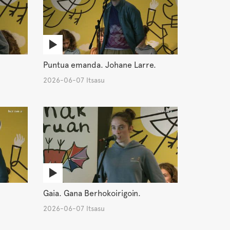
Puntua emanda. Johane Larre.
2026-06-07 Itsasu
Gaia. Gana Berhokoirigoin.
2026-06-07 Itsasu