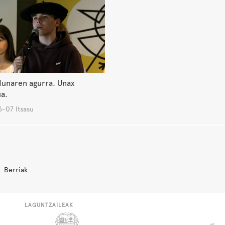
dunaren agurra. Unax
a.
-07 Itsasu
Berriak
LAGUNTZAILEAK