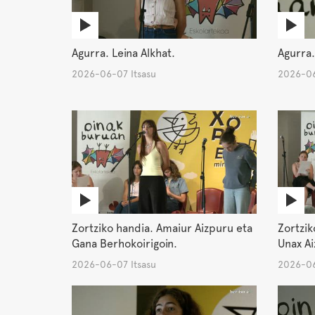
Agurra. Leina Alkhat.
Agurra.
2026-06-07 Itsasu
2026-06
Zortziko handia. Amaiur Aizpuru eta
Zortzik
Gana Berhokoirigoin.
Unax Ai
2026-06-07 Itsasu
2026-06