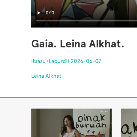
Gaia. Leina Alkhat.
Itsasu (Lapurdi) 2026-06-07
Leina Alkhat