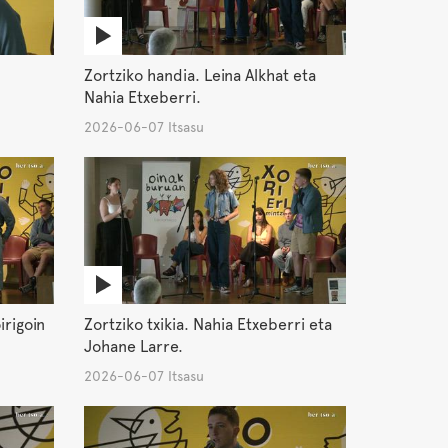
Zortziko handia. Leina Alkhat eta
Nahia Etxeberri.
2026-06-07 Itsasu
irigoin
Zortziko txikia. Nahia Etxeberri eta
Johane Larre.
2026-06-07 Itsasu