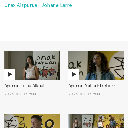
Unax Aizpurua
Johane Larre
Agurra. Leina Alkhat.
Agurra. Nahia Etxeberri.
2026-06-07 Itsasu
2026-06-07 Itsasu