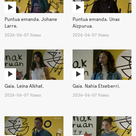
Puntua emanda. Johane
Puntua emanda. Unax
Larre.
Aizpurua.
2026-06-07 Itsasu
2026-06-07 Itsasu
Gaia. Leina Alkhat.
Gaia. Nahia Etxeberri.
2026-06-07 Itsasu
2026-06-07 Itsasu