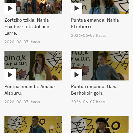
Zortziko txikia. Nahia
Puntua emanda. Nahia
Etxeberri eta Johane
Etxeberri.
Larre.
2026-06-07 Itsasu
2026-06-07 Itsasu
Puntua emanda. Amaiur
Puntua emanda. Gana
Aizpuru.
Berhokoirigoin.
2026-06-07 Itsasu
2026-06-07 Itsasu