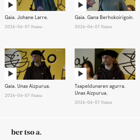
Gaia. Johane Larre.
Gaia. Gana Berhokoirigoin.
2026-06-07 Itsasu
2026-06-07 Itsasu
Gaia. Unax Aizpurua.
Txapeldunaren agurra.
Unax Aizpurua.
2026-06-07 Itsasu
2026-06-07 Itsasu