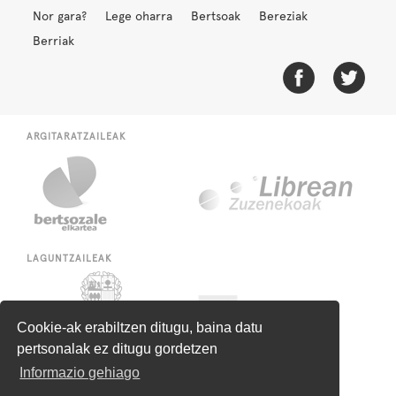
Nor gara?
Lege oharra
Bertsoak
Bereziak
Berriak
ARGITARATZAILEAK
LAGUNTZAILEAK
Cookie-ak erabiltzen ditugu, baina datu
pertsonalak ez ditugu gordetzen
Informazio gehiago