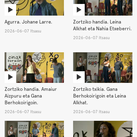
Agurra. Johane Larre.
Zortziko handia. Leina
Alkhat eta Nahia Etxeberri.
2026-06-07 Itsasu
2026-06-07 Itsasu
Zortziko handia. Amaiur
Zortziko txikia. Gana
Aizpuru eta Gana
Berhokoirigoin eta Leina
Berhokoirigoin.
Alkhat.
2026-06-07 Itsasu
2026-06-07 Itsasu