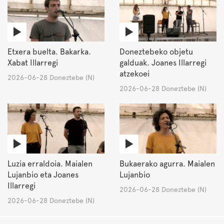
Etxera buelta. Bakarka.
Doneztebeko objetu
Xabat Illarregi
galduak. Joanes Illarregi
atzekoei
2026-06-28 Doneztebe (N)
2026-06-28 Doneztebe (N)
Luzia erraldoia. Maialen
Bukaerako agurra. Maialen
Lujanbio eta Joanes
Lujanbio
Illarregi
2026-06-28 Doneztebe (N)
2026-06-28 Doneztebe (N)