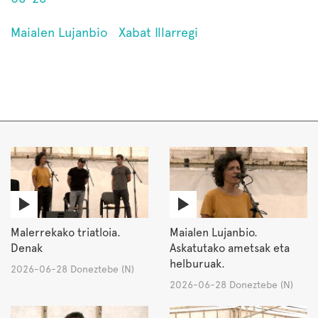
Maialen Lujanbio
Xabat Illarregi
Malerrekako triatloia.
Maialen Lujanbio.
Denak
Askatutako ametsak eta
helburuak.
2026-06-28 Doneztebe (N)
2026-06-28 Doneztebe (N)