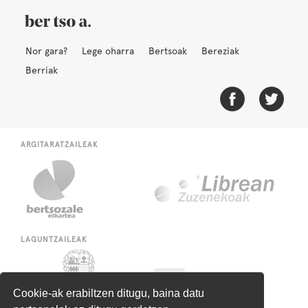
Nor gara?
Lege oharra
Bertsoak
Bereziak
Berriak
ARGITARATZAILEAK
LAGUNTZAILEAK
Cookie-ak erabiltzen ditugu, baina datu