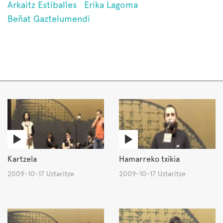
Arkaitz Estiballes
Erika Lagoma
Beñat Gaztelumendi
Kartzela
Hamarreko txikia
2009-10-17 Uztaritze
2009-10-17 Uztaritze