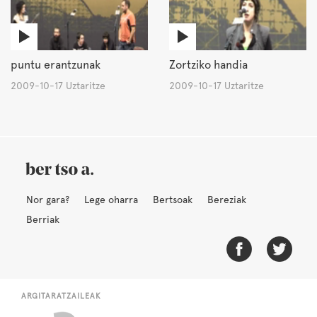
puntu erantzunak
Zortziko handia
2009-10-17 Uztaritze
2009-10-17 Uztaritze
Nor gara?
Lege oharra
Bertsoak
Bereziak
Berriak
ARGITARATZAILEAK