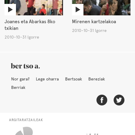
Joanes eta Abarkas 8ko
Mirenen kartzelakoa
txikian
2010-10-31 Igorre
2010-10-31 Igorre
Nor gara?
Lege oharra
Bertsoak
Bereziak
Berriak
ARGITARATZAILEAK