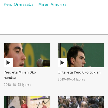
Peio Ormazabal
Miren Amuriza
Peio eta Miren 8ko
Ortzi eta Peio 8ko txikian
handian
2010-10-31 Igorre
2010-10-31 Igorre