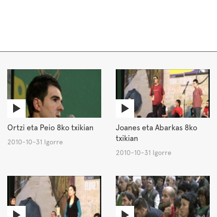
Ortzi eta Peio 8ko txikian
Joanes eta Abarkas 8ko
txikian
2010-10-31 Igorre
2010-10-31 Igorre