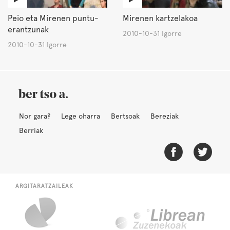
Peio eta Mirenen puntu-
Mirenen kartzelakoa
erantzunak
2010-10-31 Igorre
2010-10-31 Igorre
Nor gara?
Lege oharra
Bertsoak
Bereziak
Berriak
ARGITARATZAILEAK