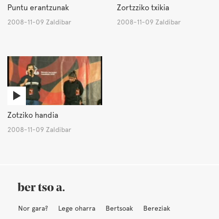
Puntu erantzunak
Zortzziko txikia
2008-11-09 Zaldibar
2008-11-09 Zaldibar
Zotziko handia
2008-11-09 Zaldibar
Nor gara?
Lege oharra
Bertsoak
Bereziak