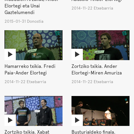
Elortegi eta Unai
2014-11-22 Etxebarria
Gaztelumendi
2015-01-31 Donostia
Hamarreko txikia. Fredi
Zortziko txikia. Ander
Paia-Ander Elortegi
Elortegi-Miren Amuriza
2014-11-22 Etxebarria
2014-11-22 Etxebarria
Zortziko txikia. Xabat
Busturialdeko finala.