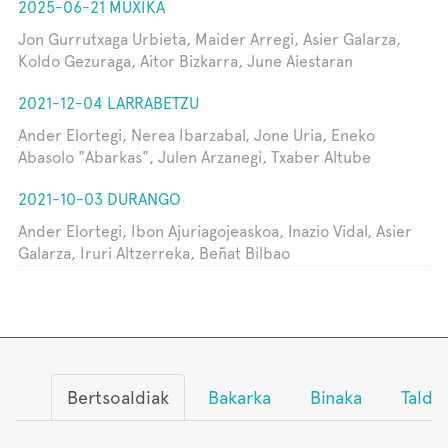
2025-06-21 MUXIKA
Jon Gurrutxaga Urbieta, Maider Arregi, Asier Galarza,
Koldo Gezuraga, Aitor Bizkarra, June Aiestaran
2021-12-04 LARRABETZU
Ander Elortegi, Nerea Ibarzabal, Jone Uria, Eneko
Abasolo "Abarkas", Julen Arzanegi, Txaber Altube
2021-10-03 DURANGO
Ander Elortegi, Ibon Ajuriagojeaskoa, Inazio Vidal, Asier
Galarza, Iruri Altzerreka, Beñat Bilbao
Bertsoaldiak
Bakarka
Binaka
Talde