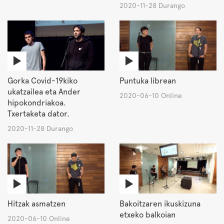
2020-11-28 Durango
Gorka Covid-19kiko
Puntuka librean
ukatzailea eta Ander
2020-06-10 Online
hipokondriakoa.
Txertaketa dator.
2020-11-28 Durango
Hitzak asmatzen
Bakoitzaren ikuskizuna
etxeko balkoian
2020-06-10 Online