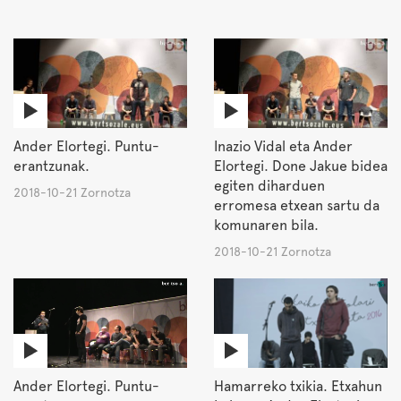
Ander Elortegi. Puntu-
Inazio Vidal eta Ander
erantzunak.
Elortegi. Done Jakue bidea
egiten diharduen
2018-10-21 Zornotza
erromesa etxean sartu da
komunaren bila.
2018-10-21 Zornotza
Ander Elortegi. Puntu-
Hamarreko txikia. Etxahun