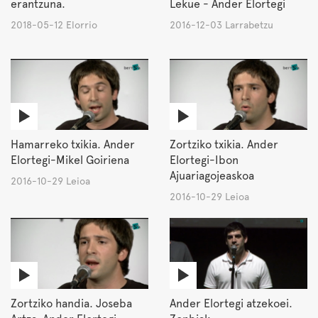
erantzuna.
Lekue - Ander Elortegi
2018-05-12 Elorrio
2016-12-03 Larrabetzu
Hamarreko txikia. Ander
Zortziko txikia. Ander
Elortegi-Mikel Goiriena
Elortegi-Ibon
Ajuariagojeaskoa
2016-10-29 Leioa
2016-10-29 Leioa
Zortziko handia. Joseba
Ander Elortegi atzekoei.