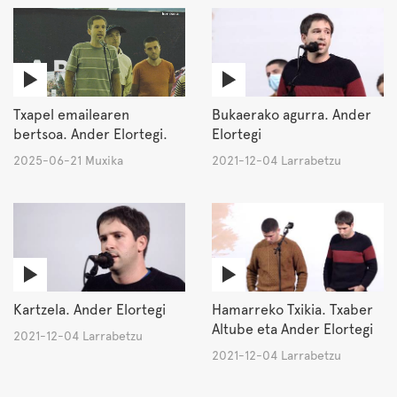
Txapel emailearen
Bukaerako agurra. Ander
bertsoa. Ander Elortegi.
Elortegi
2025-06-21 Muxika
2021-12-04 Larrabetzu
Kartzela. Ander Elortegi
Hamarreko Txikia. Txaber
Altube eta Ander Elortegi
2021-12-04 Larrabetzu
2021-12-04 Larrabetzu