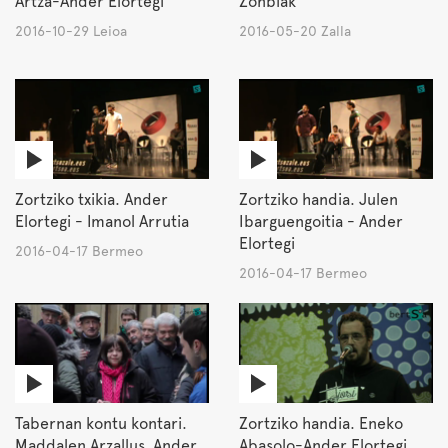
Artza-Ander Elortegi
Zonbiak
2016-10-29 Leioa
2016-05-20 Zalla
Zortziko txikia. Ander
Zortziko handia. Julen
Elortegi - Imanol Arrutia
Ibarguengoitia - Ander
Elortegi
2016-04-17 Bermeo
2016-04-17 Bermeo
Tabernan kontu kontari.
Zortziko handia. Eneko
Maddalen Arzallus, Ander
Abasolo-Ander Elortegi