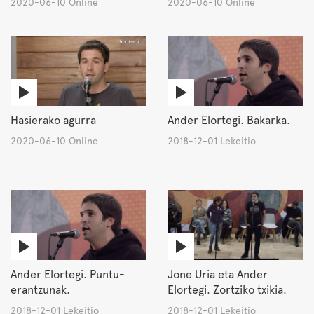
2020-06-10 Online
2020-06-10 Online
Hasierako agurra
Ander Elortegi. Bakarka.
2020-06-10 Online
2018-12-01 Lekeitio
Ander Elortegi. Puntu-
Jone Uria eta Ander
erantzunak.
Elortegi. Zortziko txikia.
2018-12-01 Lekeitio
2018-12-01 Lekeitio