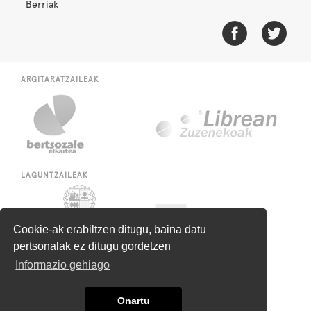
Berriak
ARGITARATZAILEAK
LAGUNTZAILEAK
Cookie-ak erabiltzen ditugu, baina datu
pertsonalak ez ditugu gordetzen
Informazio gehiago
Onartu