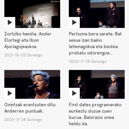
Zortziko handia. Ander
Pertsona bera zarete. Bat
Elortegi eta Ibon
sexua izan baino
Ajuriagojeaskoa
lehenagokoa eta bestea
probatu odorengoa..
2021-10-03 Durango
2020-11-28 Durango
Onintzak erantzuten ditu
First dates programarako
Anderren puntuak.
aurkeztu duzue zuen
burua. Balorazio unea
2020-11-28 Durango
heldu da.