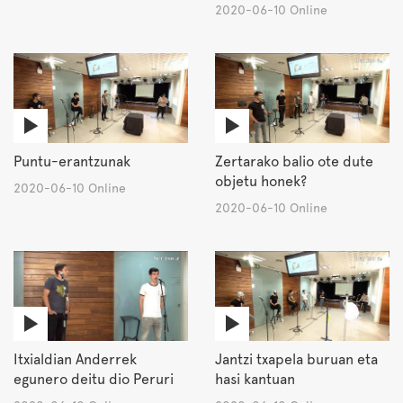
2020-06-10 Online
Puntu-erantzunak
Zertarako balio ote dute
objetu honek?
2020-06-10 Online
2020-06-10 Online
Itxialdian Anderrek
Jantzi txapela buruan eta
egunero deitu dio Peruri
hasi kantuan