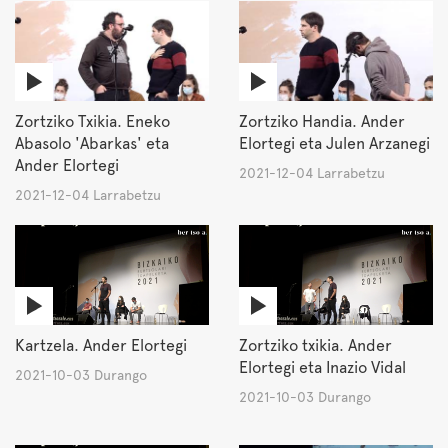
Zortziko Txikia. Eneko
Zortziko Handia. Ander
Abasolo 'Abarkas' eta
Elortegi eta Julen Arzanegi
Ander Elortegi
2021-12-04 Larrabetzu
2021-12-04 Larrabetzu
Kartzela. Ander Elortegi
Zortziko txikia. Ander
Elortegi eta Inazio Vidal
2021-10-03 Durango
2021-10-03 Durango