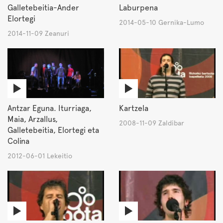
Galletebeitia-Ander
Laburpena
Elortegi
2014-05-10 Gernika-Lumo
2014-11-09 Zeanuri
Antzar Eguna. Iturriaga,
Kartzela
Maia, Arzallus,
2008-11-09 Zaldibar
Galletebeitia, Elortegi eta
Colina
2012-06-01 Lekeitio