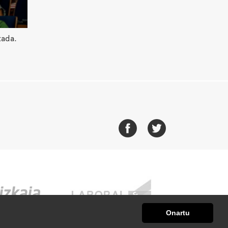
tada.
Onartu