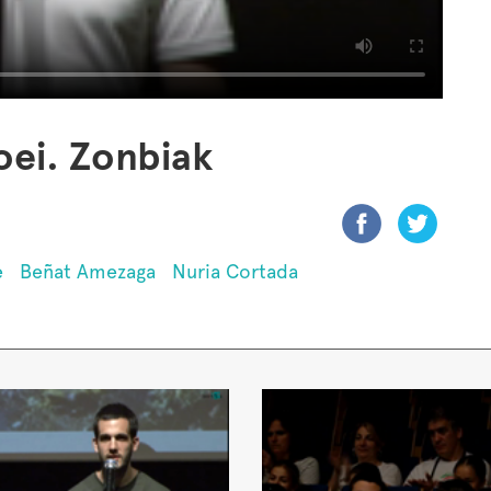
oei. Zonbiak
e
Beñat Amezaga
Nuria Cortada