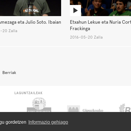
mezaga eta Julio Soto. Ibaian
Etxahun Lekue eta Nuria Cor
Frackinga
-20 Zalla
2016-05-20 Zalla
Berriak
LAGUNTZAILEAK
ugu gordetzen
Informazio gehiago