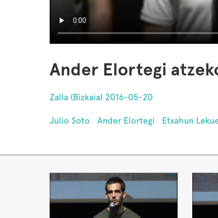
Ander Elortegi atzek
Zalla (Bizkaia) 2016-05-20
Julio Soto
Ander Elortegi
Etxahun Leku