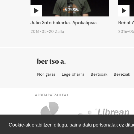
Julio Soto bakarka. Apokalipsia
Beñat A
2016-05-20 Zalla
2016-05
Nor gara?
Lege oharra
Bertsoak
Bereziak
ARGITARATZAILEAK
Cookie-ak erabiltzen ditugu, baina datu pertsonalak ez dit