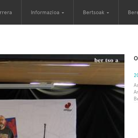
rrera
Informazioa
Bertsoak
Ber
O
2
A
Ar
B