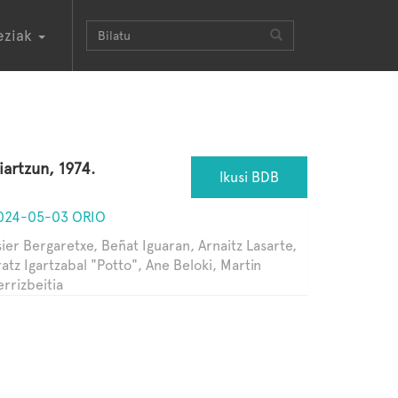
eziak
iartzun, 1974.
Ikusi BDB
024-05-03 ORIO
sier Bergaretxe, Beñat Iguaran, Arnaitz Lasarte,
atz Igartzabal "Potto", Ane Beloki, Martin
errizbeitia