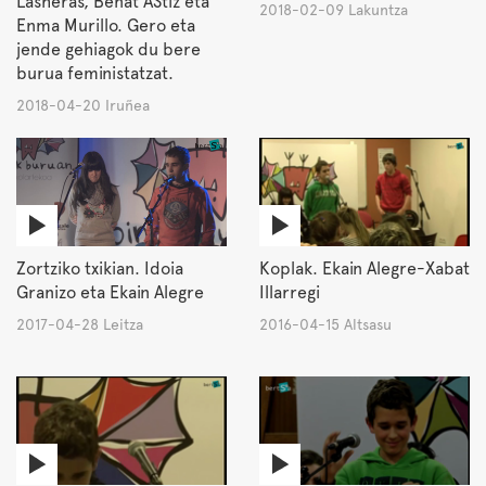
Lasheras, Beñat AStiz eta
2018-02-09 Lakuntza
Enma Murillo. Gero eta
jende gehiagok du bere
burua feministatzat.
2018-04-20 Iruñea
Zortziko txikian. Idoia
Koplak. Ekain Alegre-Xabat
Granizo eta Ekain Alegre
Illarregi
2017-04-28 Leitza
2016-04-15 Altsasu