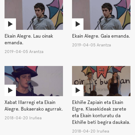
Ekain Alegre. Lau oinak
Ekain Alegre. Gaia emanda.
emanda.
2019-04-05 Arantza
2019-04-05 Arantza
Xabat Illarregi eta Ekain
Ekhiñe Zapiain eta Ekain
Alegre. Bukaerako agurrak.
Elgre. Klasekideak zarete
eta Ekain konturatu da
2018-04-20 Iruñea
Ekhiñe beti begira daukala.
2018-04-20 Iruñea