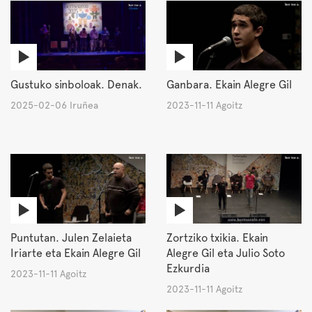
Gustuko sinboloak. Denak.
Ganbara. Ekain Alegre Gil
2025-02-06 Iruñea
2023-11-11 Agoitz
Puntutan. Julen Zelaieta
Zortziko txikia. Ekain
Iriarte eta Ekain Alegre Gil
Alegre Gil eta Julio Soto
Ezkurdia
2023-11-11 Agoitz
2023-11-11 Agoitz