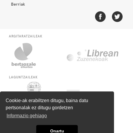
Berriak
ARGITARATZAILEAK
LAGUNTZAILEAK
Cookie-ak erabiltzen ditugu, baina datu
pertsonalak ez ditugu gordetzen
Informazio gehiago
Onartu