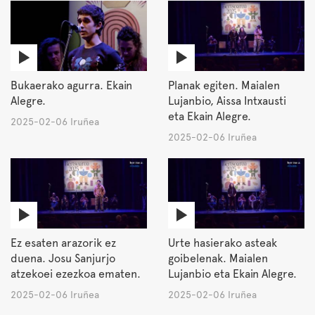
Bukaerako agurra. Ekain
Planak egiten. Maialen
Alegre.
Lujanbio, Aissa Intxausti
eta Ekain Alegre.
2025-02-06 Iruñea
2025-02-06 Iruñea
Ez esaten arazorik ez
Urte hasierako asteak
duena. Josu Sanjurjo
goibelenak. Maialen
atzekoei ezezkoa ematen.
Lujanbio eta Ekain Alegre.
2025-02-06 Iruñea
2025-02-06 Iruñea