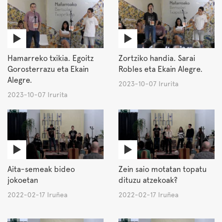
Hamarreko txikia. Egoitz
Zortziko handia. Sarai
Gorosterrazu eta Ekain
Robles eta Ekain Alegre.
Alegre.
2023-10-07 Irurita
2023-10-07 Irurita
Aita-semeak bideo
Zein saio motatan topatu
jokoetan
dituzu atzekoak?
2022-02-17 Iruñea
2022-02-17 Iruñea