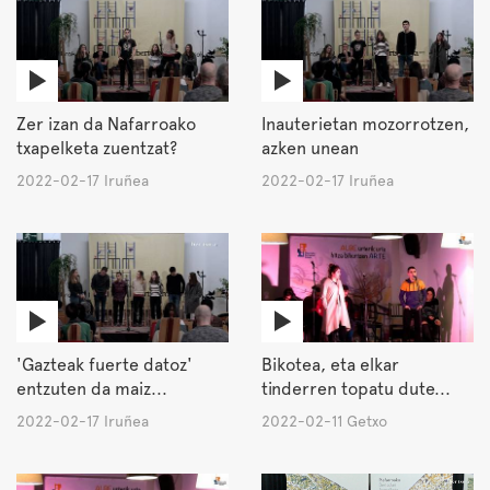
Zer izan da Nafarroako
Inauterietan mozorrotzen,
txapelketa zuentzat?
azken unean
2022-02-17 Iruñea
2022-02-17 Iruñea
'Gazteak fuerte datoz'
Bikotea, eta elkar
entzuten da maiz...
tinderren topatu dute...
2022-02-17 Iruñea
2022-02-11 Getxo