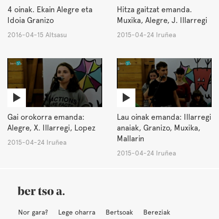
4 oinak. Ekain Alegre eta
Hitza gaitzat emanda.
Idoia Granizo
Muxika, Alegre, J. Illarregi
2016-04-15 Altsasu
2015-04-24 Iruñea
Gai orokorra emanda:
Lau oinak emanda: Illarregi
Alegre, X. Illarregi, Lopez
anaiak, Granizo, Muxika,
Mallarin
2015-04-24 Iruñea
2015-04-24 Iruñea
Nor gara?
Lege oharra
Bertsoak
Bereziak