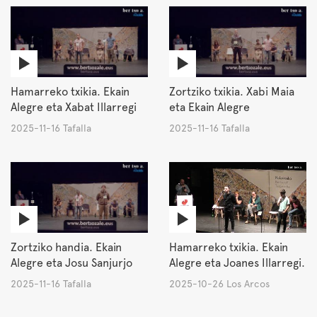
Hamarreko txikia. Ekain
Zortziko txikia. Xabi Maia
Alegre eta Xabat Illarregi
eta Ekain Alegre
2025-11-16 Tafalla
2025-11-16 Tafalla
Zortziko handia. Ekain
Hamarreko txikia. Ekain
Alegre eta Josu Sanjurjo
Alegre eta Joanes Illarregi.
2025-11-16 Tafalla
2025-10-26 Los Arcos