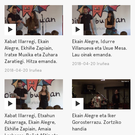
Xabat Illarregi, Ekain
Ekain Alegre, Idurre
Alegre, Ekhiñe Zapiain,
Villanueva eta Uxue Mesa.
Iratxe Muxika eta Zuhara
Lau oinak emanda.
Zaratiegi. Hitza emanda.
2018-04-20 Iruñea
2018-04-20 Iruñea
Xabat Illarregi, Etxahun
Ekain Alegre eta Iker
Azkarraga, Ekain Alegre,
Gorosterrazu. Zortziko
Ekhiñe Zapiain, Amaia
handia