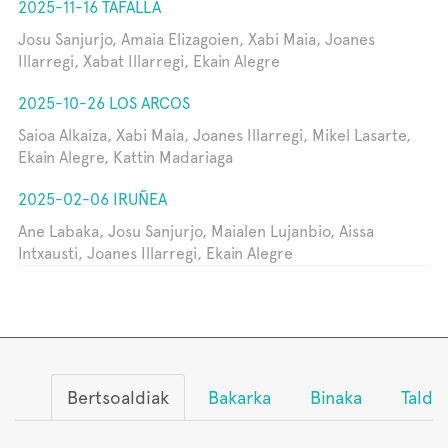
2025-11-16 TAFALLA
Josu Sanjurjo, Amaia Elizagoien, Xabi Maia, Joanes
Illarregi, Xabat Illarregi, Ekain Alegre
2025-10-26 LOS ARCOS
Saioa Alkaiza, Xabi Maia, Joanes Illarregi, Mikel Lasarte,
Ekain Alegre, Kattin Madariaga
2025-02-06 IRUÑEA
Ane Labaka, Josu Sanjurjo, Maialen Lujanbio, Aissa
Intxausti, Joanes Illarregi, Ekain Alegre
Bertsoaldiak
Bakarka
Binaka
Talde