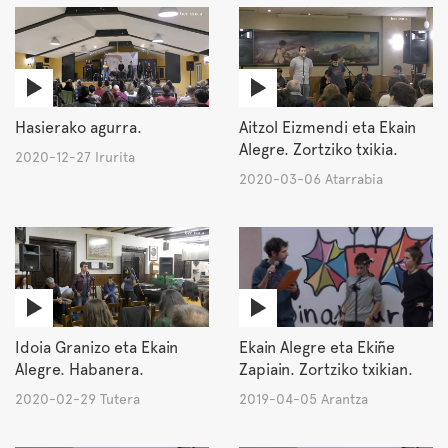
Hasierako agurra.
Aitzol Eizmendi eta Ekain
Alegre. Zortziko txikia.
2020-12-27 Irurita
2020-03-06 Atarrabia
Idoia Granizo eta Ekain
Ekain Alegre eta Ekiñe
Alegre. Habanera.
Zapiain. Zortziko txikian.
2020-02-29 Tutera
2019-04-05 Arantza