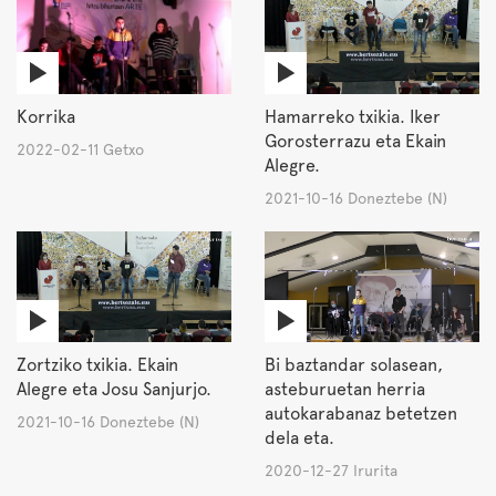
Korrika
Hamarreko txikia. Iker
Gorosterrazu eta Ekain
2022-02-11 Getxo
Alegre.
2021-10-16 Doneztebe (N)
Zortziko txikia. Ekain
Bi baztandar solasean,
Alegre eta Josu Sanjurjo.
asteburuetan herria
autokarabanaz betetzen
2021-10-16 Doneztebe (N)
dela eta.
2020-12-27 Irurita