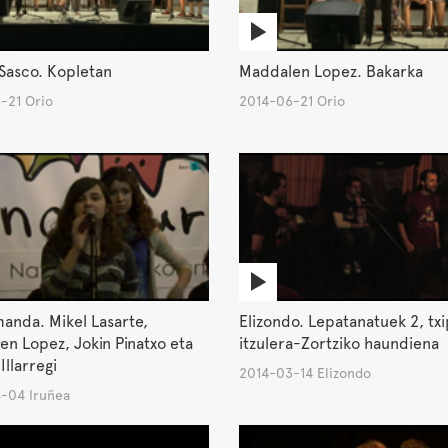
Sasco. Kopletan
Maddalen Lopez. Bakarka
-21 Orio
2014-06-21 Orio
anda. Mikel Lasarte,
Elizondo. Lepatanatuek 2, txi
n Lopez, Jokin Pinatxo eta
itzulera-Zortziko haundiena
Illarregi
2014-03-14 Elizondo
-04 Iruñea