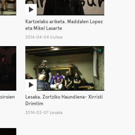
Kartzelako ariketa. Maddalen Lopez
eta Mikel Lasarte
2014-04-04 Iruñea
piroien
Lesaka. Zortziko Haundiena- Xirristi
Drimtim
2014-02-07 Lesaka