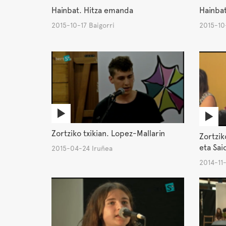
Hainbat. Hitza emanda
Hainba
2015-10-17 Baigorri
2015-10-
Zortziko txikian. Lopez-Mallarin
Zortzi
eta Sai
2015-04-24 Iruñea
2014-11-