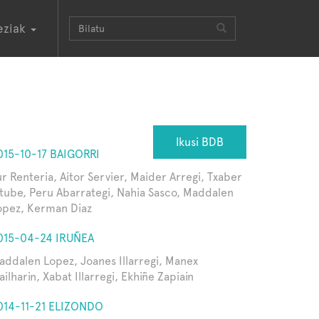
eziak
Ikusi BDB
015-10-17 BAIGORRI
ur Renteria, Aitor Servier, Maider Arregi, Txaber
ltube, Peru Abarrategi, Nahia Sasco, Maddalen
opez, Kerman Diaz
015-04-24 IRUÑEA
addalen Lopez, Joanes Illarregi, Manex
ilharin, Xabat Illarregi, Ekhiñe Zapiain
014-11-21 ELIZONDO