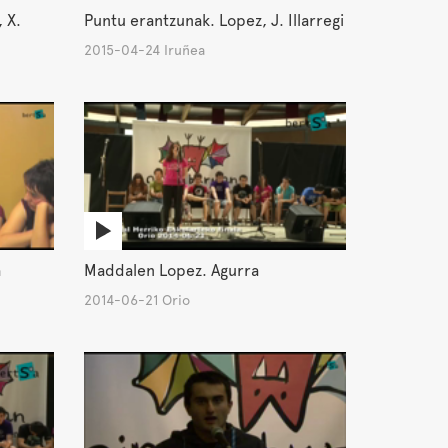
 X.
Puntu erantzunak. Lopez, J. Illarregi
2015-04-24 Iruñea
a
Maddalen Lopez. Agurra
2014-06-21 Orio