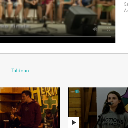
Sa
A
a
Taldean