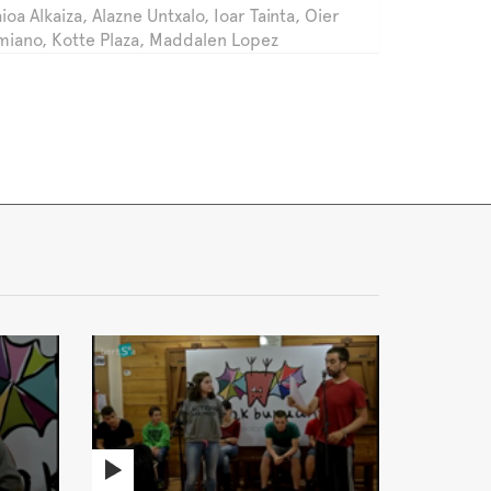
ioa Alkaiza, Alazne Untxalo, Ioar Tainta, Oier
miano, Kotte Plaza, Maddalen Lopez