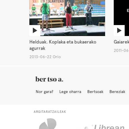
Helduak. Koplaka eta bukaerako
Gaiarek
agurrak
2011-06
2013-06-22 Orio
Nor gara?
Lege oharra
Bertsoak
Bereziak
ARGITARATZAILEAK