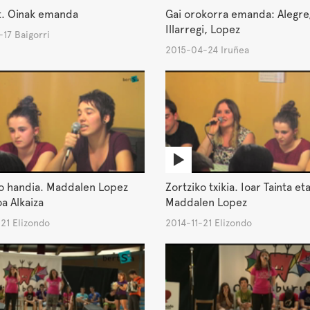
t. Oinak emanda
Gai orokorra emanda: Alegre,
Illarregi, Lopez
17 Baigorri
2015-04-24 Iruñea
ko handia. Maddalen Lopez
Zortziko txikia. Ioar Tainta et
oa Alkaiza
Maddalen Lopez
21 Elizondo
2014-11-21 Elizondo