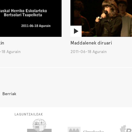
in
Maddalenek diruari
-18 Agurain
2011-06-18 Agurain
Berriak
LAGUNTZAILEAK