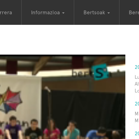
rrera
Informazioa
Bertsoak
Ber
2
L
A
L
2
M
Ma
2