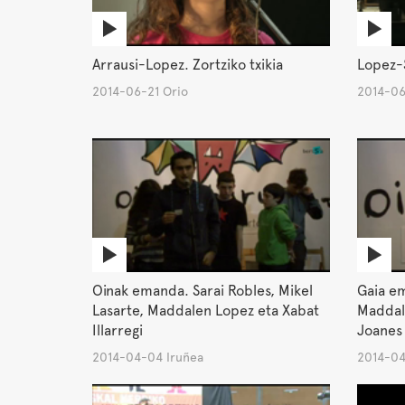
Arrausi-Lopez. Zortziko txikia
Lopez-
2014-06-21 Orio
2014-06
Oinak emanda. Sarai Robles, Mikel
Gaia em
Lasarte, Maddalen Lopez eta Xabat
Maddale
Illarregi
Joanes 
2014-04-04 Iruñea
2014-04