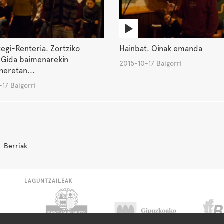
egi-Renteria. Zortziko
Hainbat. Oinak emanda
. Gida baimenarekin
2015-10-17 Baigorri
heretan...
17 Baigorri
Berriak
LAGUNTZAILEAK