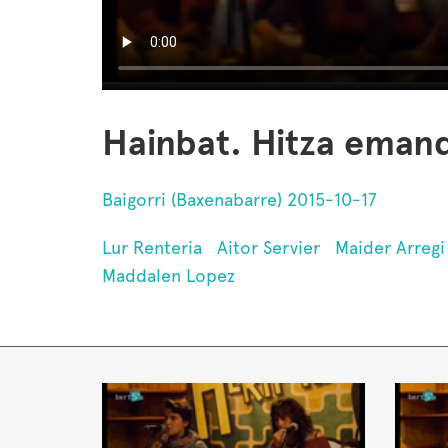
Hainbat. Hitza eman
Baigorri (Baxenabarre) 2015-10-17
Lur Renteria
Aitor Servier
Maider Arregi
Maddalen Lopez