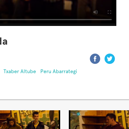
da
Txaber Altube
Peru Abarrategi