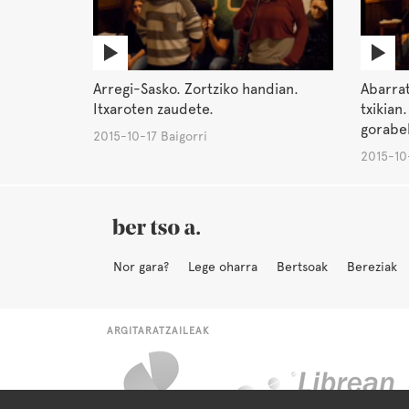
Arregi-Sasko. Zortziko handian.
Abarrat
Itxaroten zaudete.
txikian
gorabe
2015-10-17 Baigorri
2015-10-
Nor gara?
Lege oharra
Bertsoak
Bereziak
ARGITARATZAILEAK