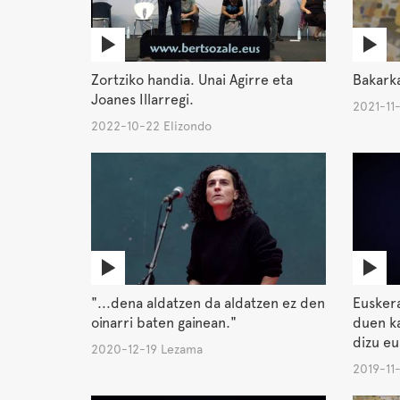
Zortziko handia. Unai Agirre eta
Bakarka
Joanes Illarregi.
2021-11
2022-10-22 Elizondo
"...dena aldatzen da aldatzen ez den
Euskera
oinarri baten gainean."
duen ka
dizu eu
2020-12-19 Lezama
2019-11-