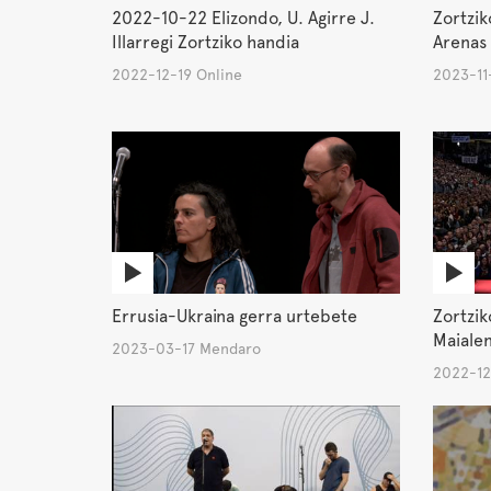
2022-10-22 Elizondo, U. Agirre J.
Zortzik
Illarregi Zortziko handia
Arenas 
2022-12-19 Online
2023-11
Errusia-Ukraina gerra urtebete
Zortzik
Maialen
2023-03-17 Mendaro
2022-12