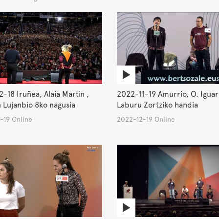
-18 Iruñea, Alaia Martin ,
2022-11-19 Amurrio, O. Iguar
 Lujanbio 8ko nagusia
Laburu Zortziko handia
-19 Online
2022-12-19 Online