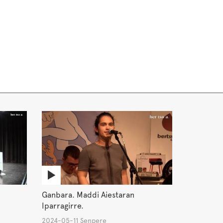
Ganbara. Maddi Aiestaran
Iparragirre.
2024-05-11 Senpere