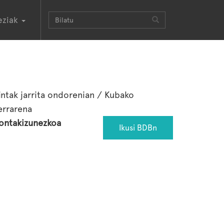
eziak
intak jarrita ondorenian / Kubako
errarena
ontakizunezkoa
Ikusi BDBn