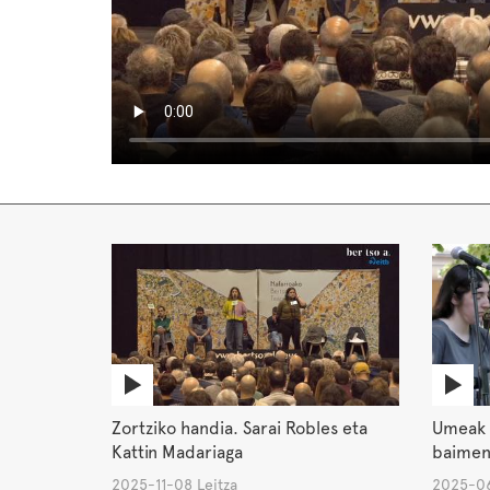
Zortziko handia. Sarai Robles eta
Umeak 
Kattin Madariaga
baimen
2025-11-08 Leitza
2025-06