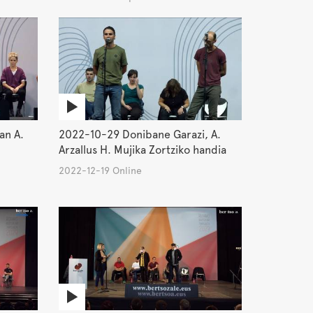
an A.
2022-10-29 Donibane Garazi, A.
Arzallus H. Mujika Zortziko handia
2022-12-19 Online