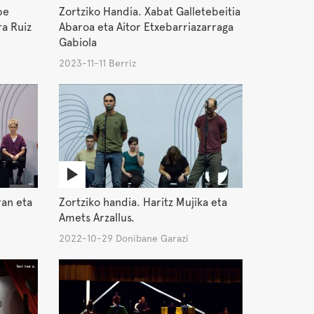
be
Zortziko Handia. Xabat Galletebeitia
ra Ruiz
Abaroa eta Aitor Etxebarriazarraga
Gabiola
2023-11-11 Berriz
ran eta
Zortziko handia. Haritz Mujika eta
Amets Arzallus.
2022-10-29 Donibane Garazi