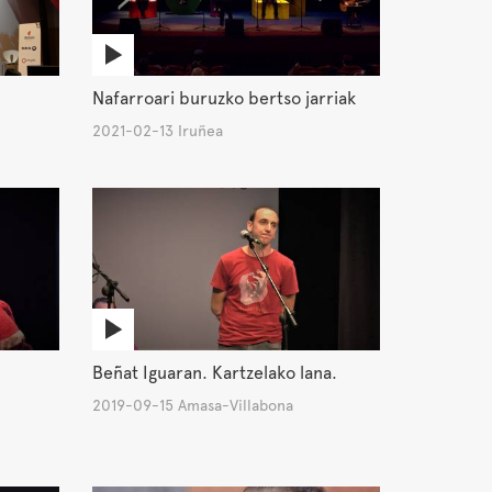
Nafarroari buruzko bertso jarriak
2021-02-13 Iruñea
Beñat Iguaran. Kartzelako lana.
2019-09-15 Amasa-Villabona