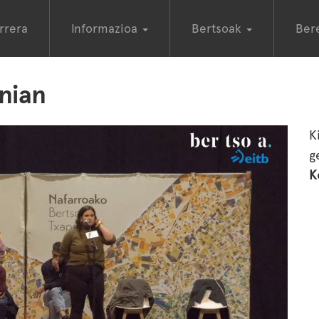
rrera
Informazioa
Bertsoak
Ber
nian
K
g
K