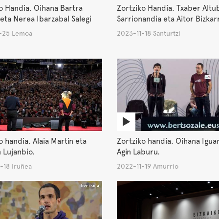
o Handia. Oihana Bartra
Zortziko Handia. Txaber Altu
eta Nerea Ibarzabal Salegi
Sarrionandia eta Aitor Bizkar
-25 Lemoa
2023-11-18 Santurtzi
o handia. Alaia Martin eta
Zortziko handia. Oihana Igua
 Lujanbio.
Agin Laburu.
-18 Iruñea
2022-11-19 Amurrio