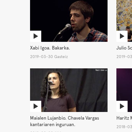
Xabi Igoa. Bakarka.
Julio S
2019-03-30 Gasteiz
2019-03
Maialen Lujanbio. Chavela Vargas
Haritz 
kantariaren inguruan.
2018-03