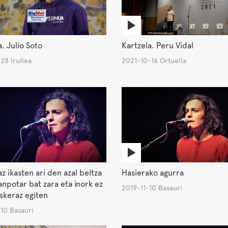
. Julio Soto
Kartzela. Peru Vidal
-28 Iruñea
2021-10-16 Ortuella
z ikasten ari den azal beltza
Hasierako agurra
npotar bat zara eta inork ez
2019-11-10 Basauri
skeraz egiten
10 Basauri