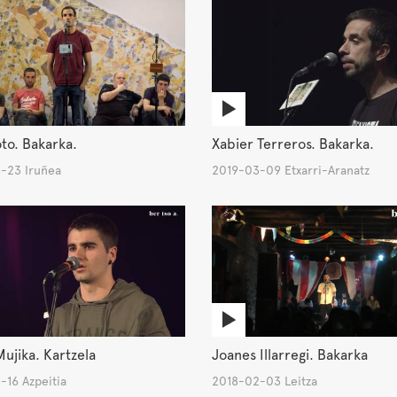
oto. Bakarka.
Xabier Terreros. Bakarka.
-23 Iruñea
2019-03-09 Etxarri-Aranatz
Mujika. Kartzela
Joanes Illarregi. Bakarka
-16 Azpeitia
2018-02-03 Leitza