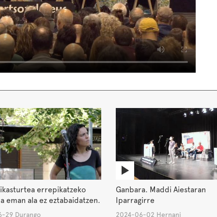
ikasturtea errepikatzeko
Ganbara. Maddi Aiestaran
a eman ala ez eztabaidatzen.
Iparragirre
-29 Durango
2024-06-02 Hernani