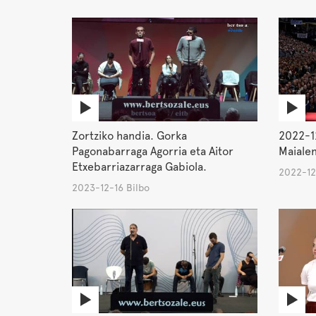
Zortziko handia. Gorka
2022-12
Pagonabarraga Agorria eta Aitor
Maialen
Etxebarriazarraga Gabiola.
2022-12
2023-12-16 Bilbo