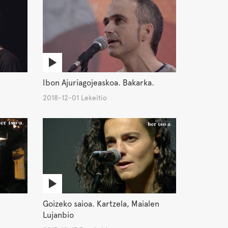
Ibon Ajuriagojeaskoa. Bakarka.
2018-12-01 Lekeitio
Goizeko saioa. Kartzela, Maialen
Lujanbio