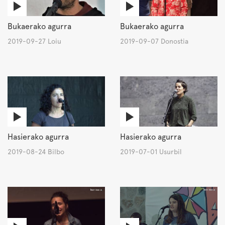
Bukaerako agurra
Bukaerako agurra
2019-09-27 Loiu
2019-09-07 Donostia
Hasierako agurra
Hasierako agurra
2019-08-24 Bilbo
2019-07-01 Usurbil