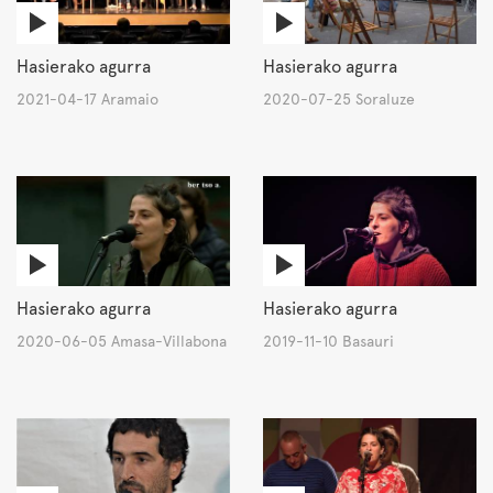
Hasierako agurra
Hasierako agurra
2021-04-17 Aramaio
2020-07-25 Soraluze
Hasierako agurra
Hasierako agurra
2020-06-05 Amasa-Villabona
2019-11-10 Basauri