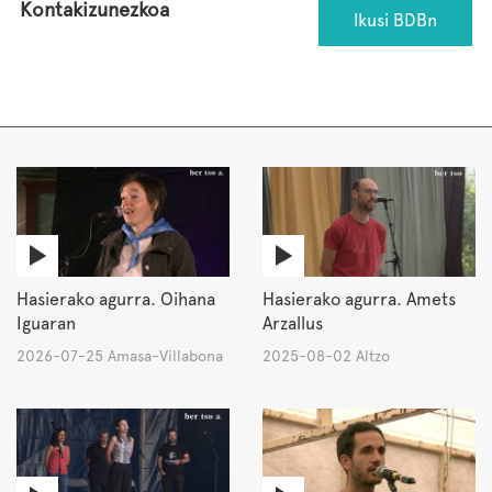
Kontakizunezkoa
Ikusi BDBn
Hasierako agurra. Oihana
Hasierako agurra. Amets
Iguaran
Arzallus
2026-07-25 Amasa-Villabona
2025-08-02 Altzo