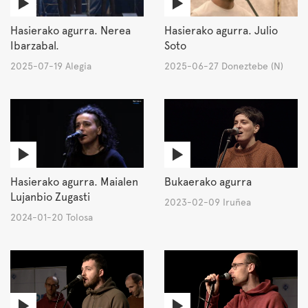
Hasierako agurra. Nerea
Hasierako agurra. Julio
Ibarzabal.
Soto
2025-07-19 Alegia
2025-06-27 Doneztebe (N)
Hasierako agurra. Maialen
Bukaerako agurra
Lujanbio Zugasti
2023-02-09 Iruñea
2024-01-20 Tolosa