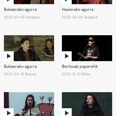
Bukaerako agurra
Hasierako agurra
2023-03-05 Senpere
2023-03-05 Senpere
Bukaerako agurra
Bertsoak paperetik
2023-02-10 Baiona
2022-12-01 Bilbo