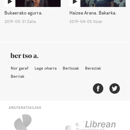
Bukaerako agurra.
Haizea Arana. Bakarka.
2019-05-31 Zalla
2019-04-05 Itziar
Nor gara?
Lege oharra
Bertsoak
Bereziak
Berriak
ARGITARATZAILEAK