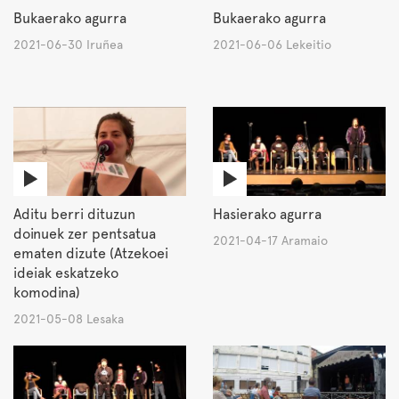
Bukaerako agurra
Bukaerako agurra
2021-06-30 Iruñea
2021-06-06 Lekeitio
Aditu berri dituzun
Hasierako agurra
doinuek zer pentsatua
2021-04-17 Aramaio
ematen dizute (Atzekoei
ideiak eskatzeko
komodina)
2021-05-08 Lesaka