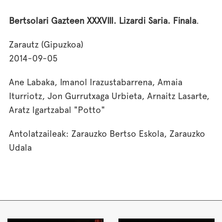
Bertsolari Gazteen XXXVIII. Lizardi Saria. Finala
.
Zarautz (Gipuzkoa)
2014-09-05
Ane Labaka, Imanol Irazustabarrena, Amaia
Iturriotz, Jon Gurrutxaga Urbieta, Arnaitz Lasarte,
Aratz Igartzabal "Potto"
Antolatzaileak: Zarauzko Bertso Eskola, Zarauzko
Udala