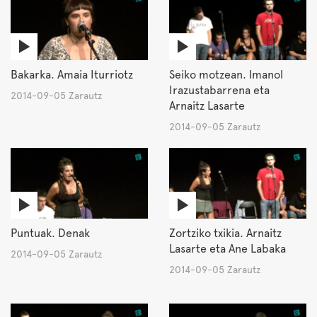
Bakarka. Amaia Iturriotz
Seiko motzean. Imanol
Irazustabarrena eta
2014-09-05 Zarautz
Arnaitz Lasarte
2014-09-05 Zarautz
Puntuak. Denak
Zortziko txikia. Arnaitz
Lasarte eta Ane Labaka
2014-09-05 Zarautz
2014-09-05 Zarautz