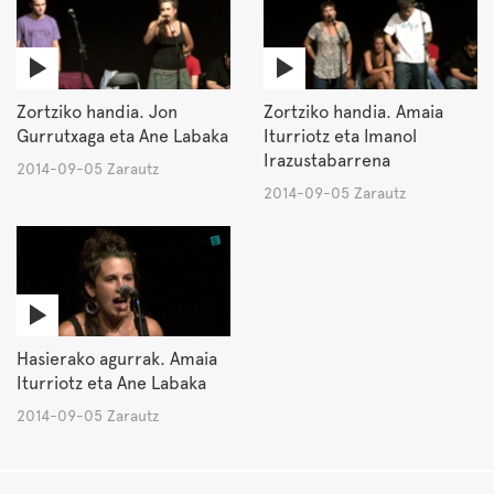
Zortziko handia. Jon
Zortziko handia. Amaia
Gurrutxaga eta Ane Labaka
Iturriotz eta Imanol
Irazustabarrena
2014-09-05 Zarautz
2014-09-05 Zarautz
Hasierako agurrak. Amaia
Iturriotz eta Ane Labaka
2014-09-05 Zarautz