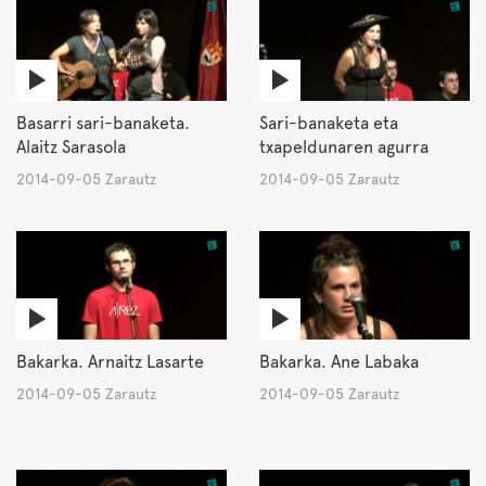
Basarri sari-banaketa.
Sari-banaketa eta
Alaitz Sarasola
txapeldunaren agurra
2014-09-05 Zarautz
2014-09-05 Zarautz
Bakarka. Arnaitz Lasarte
Bakarka. Ane Labaka
2014-09-05 Zarautz
2014-09-05 Zarautz