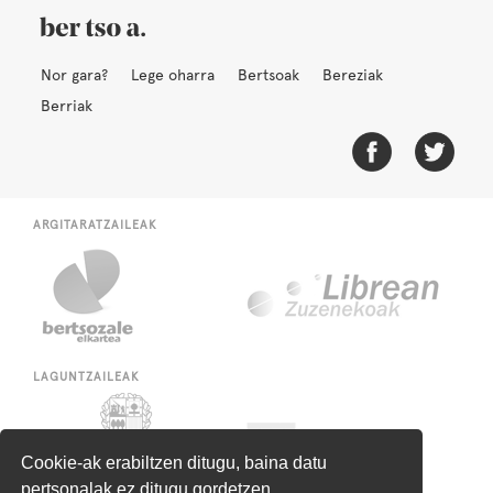
Nor gara?
Lege oharra
Bertsoak
Bereziak
Berriak
ARGITARATZAILEAK
LAGUNTZAILEAK
Cookie-ak erabiltzen ditugu, baina datu
pertsonalak ez ditugu gordetzen