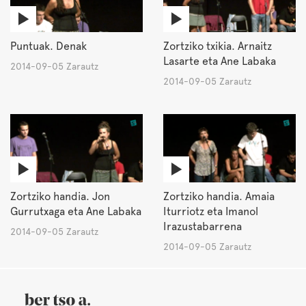
Puntuak. Denak
Zortziko txikia. Arnaitz
Lasarte eta Ane Labaka
2014-09-05 Zarautz
2014-09-05 Zarautz
Zortziko handia. Jon
Zortziko handia. Amaia
Gurrutxaga eta Ane Labaka
Iturriotz eta Imanol
Irazustabarrena
2014-09-05 Zarautz
2014-09-05 Zarautz