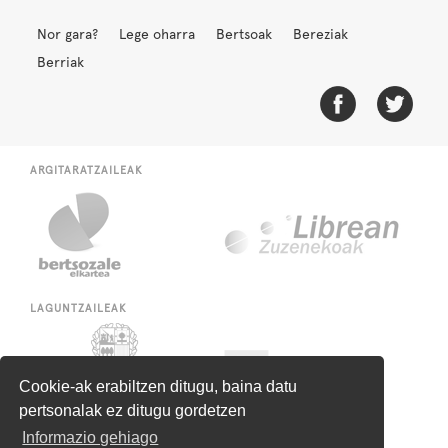
Nor gara?
Lege oharra
Bertsoak
Bereziak
Berriak
ARGITARATZAILEAK
LAGUNTZAILEAK
Cookie-ak erabiltzen ditugu, baina datu
pertsonalak ez ditugu gordetzen
Informazio gehiago