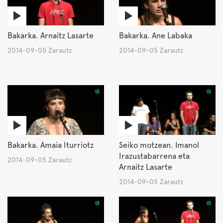
Bakarka. Arnaitz Lasarte
Bakarka. Ane Labaka
2014-09-05 Zarautz
2014-09-05 Zarautz
Bakarka. Amaia Iturriotz
Seiko motzean. Imanol
Irazustabarrena eta
2014-09-05 Zarautz
Arnaitz Lasarte
2014-09-05 Zarautz