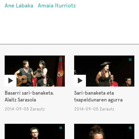
Ane Labaka
Amaia Iturriotz
Basarri sari-banaketa.
Sari-banaketa eta
Alaitz Sarasola
txapeldunaren agurra
2014-09-05 Zarautz
2014-09-05 Zarautz