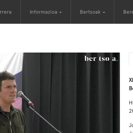
rrera
Informazioa
Bertsoak
Ber
X
B
H
2
J