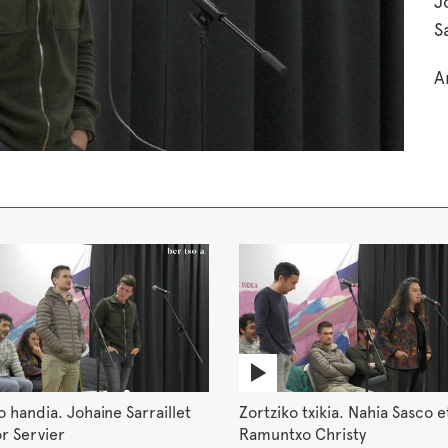
J
S
A
o handia. Johaine Sarraillet
Zortziko txikia. Nahia Sasco e
or Servier
Ramuntxo Christy