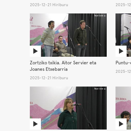
2025-12-21 Hiriburu
2025-12
Zortziko txikia. Aitor Servier eta
Puntu-e
Joanes Etxebarria
2025-12
2025-12-21 Hiriburu