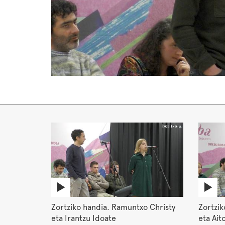
Zortziko handia. Ramuntxo Christy
Zortzik
eta Irantzu Idoate
eta Ait