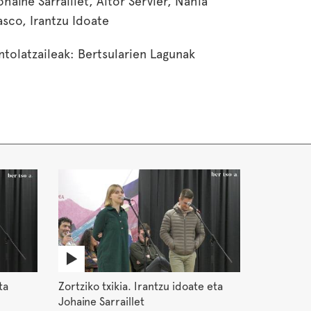
ohaiñe Sarraillet, Aitor Servier, Nahia
asco, Irantzu Idoate
ntolatzaileak: Bertsularien Lagunak
ta
Zortziko txikia. Irantzu idoate eta
Johaine Sarraillet