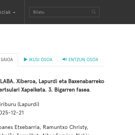
eziak
SAIOA
IKUSI OSOA
ENTZUN OSOA
ILABA. Xiberoa, Lapurdi eta Baxenabarreko
ertsulari Xapelketa. 3. Bigarren fasea
.
iriburu (Lapurdi)
025-12-21
oanes Etxebarria, Ramuntxo Christy,