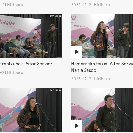
-21 Hiriburu
2025-12-21 Hiriburu
rantzunak. Aitor Servier
Hamarreko txikia. Aitor Servi
Nahia Sasco
-21 Hiriburu
2025-12-21 Hiriburu