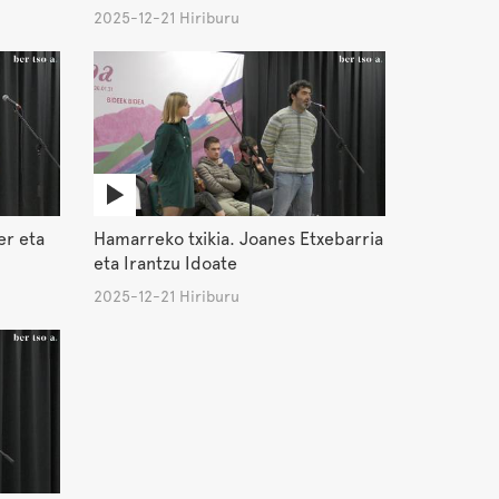
2025-12-21 Hiriburu
er eta
Hamarreko txikia. Joanes Etxebarria
eta Irantzu Idoate
2025-12-21 Hiriburu