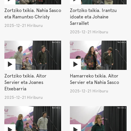
Zortziko txikia. Nahia Sasco
Zortziko txikia. Irantzu
eta Ramuntxo Christy
idoate eta Johaine
Sarraillet
2025-12-21 Hiriburu
2025-12-21 Hiriburu
Zortziko txikia. Aitor
Hamarreko txikia. Aitor
Servier eta Joanes
Servier eta Nahia Sasco
Etxebarria
2025-12-21 Hiriburu
2025-12-21 Hiriburu