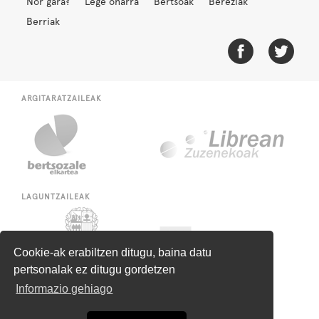
Nor gara?
Lege oharra
Bertsoak
Bereziak
Berriak
ARGITARATZAILEAK
LAGUNTZAILEAK
Cookie-ak erabiltzen ditugu, baina datu
pertsonalak ez ditugu gordetzen
Informazio gehiago