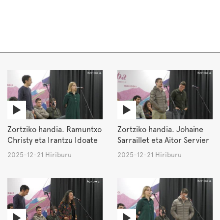
Zortziko handia. Ramuntxo
Zortziko handia. Johaine
Christy eta Irantzu Idoate
Sarraillet eta Aitor Servier
2025-12-21 Hiriburu
2025-12-21 Hiriburu