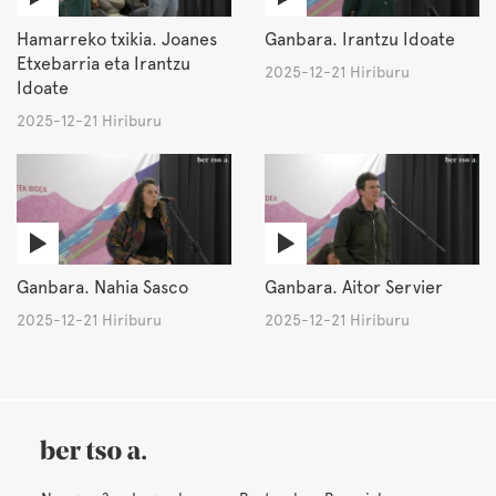
Hamarreko txikia. Joanes
Ganbara. Irantzu Idoate
Etxebarria eta Irantzu
2025-12-21 Hiriburu
Idoate
2025-12-21 Hiriburu
Ganbara. Nahia Sasco
Ganbara. Aitor Servier
2025-12-21 Hiriburu
2025-12-21 Hiriburu