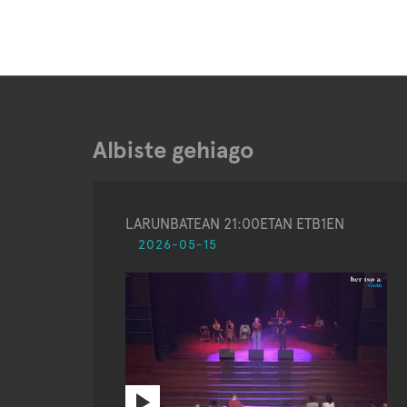
Albiste gehiago
LARUNBATEAN 21:00ETAN ETB1EN
2026-05-15