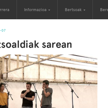
rrera
Informazioa
Bertsoak
Ber
-07
soaldiak sarean