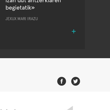
izan dut antzerkiaren
begietatik»
JEXUX MARI IRAZU