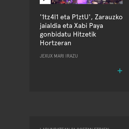
'1tz4l1 eta P1ztU', Zarauzko
jaialdia eta Xabi Paya
gonbidatu Hitzetik
Hortzeran
JEXUX MARI IRAZU