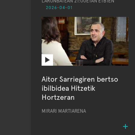
LARUNBATEAN 21:00ETAN ETB1EN
2026-04-01
Aitor Sarriegiren bertso
ibilbidea Hitzetik
Hortzeran
MIRARI MARTIARENA