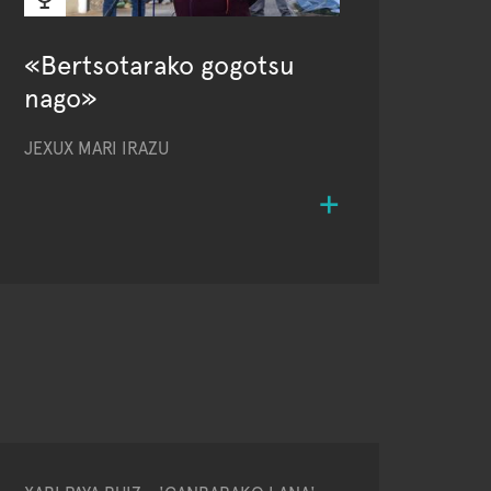
«Bertsotarako gogotsu
nago»
JEXUX MARI IRAZU