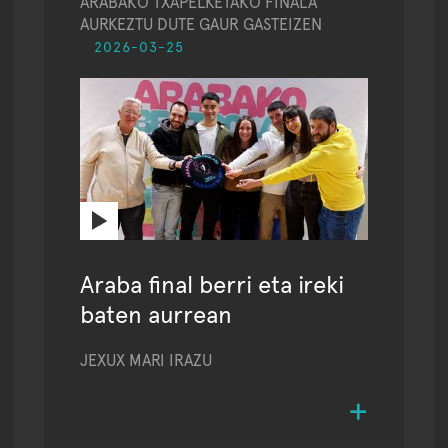
ARABAKO TXAPELKETAKO FINALA
AURKEZTU DUTE GAUR GASTEIZEN
2026-03-25
Araba final berri eta ireki
baten aurrean
JEXUX MARI IRAZU