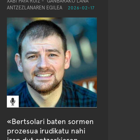
XABI PAYA RUIZ - 'GANBARAKO LANA'
ANTZEZLANAREN EGILEA
2026-02-17
«Bertsolari baten sormen
prozesua irudikatu nahi