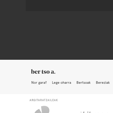
Nor gara?
Lege oharra
Bertsoak
Bereziak
ARGITARATZAILEAK