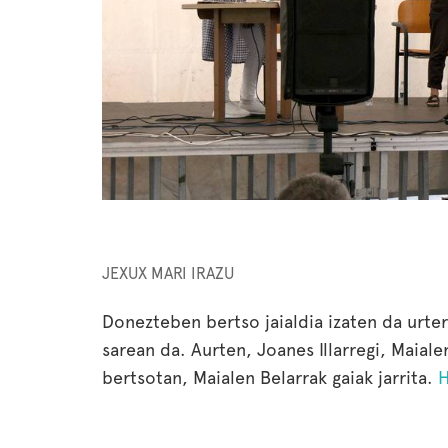
JEXUX MARI IRAZU
Donezteben bertso jaialdia izaten da urte
sarean da. Aurten, Joanes Illarregi, Maialen
bertsotan, Maialen Belarrak gaiak jarrita.
H