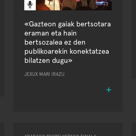
«Gazteon gaiak bertsotara
eraman eta hain
bertsozalea ez den
publikoarekin konektatzea
bilatzen dugu»
JEXUX MARI IRAZU