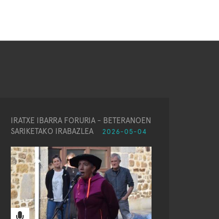
IRATXE IBARRA FORURIA - BETERANOEN
SARIKETAKO IRABAZLEA
2026-05-04