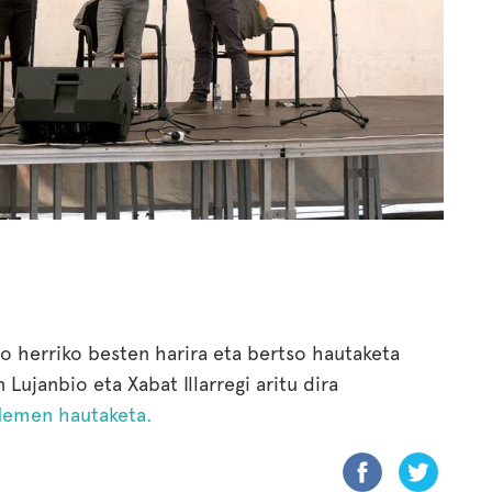
ro herriko besten harira eta bertso hautaketa
 Lujanbio eta Xabat Illarregi aritu dira
emen hautaketa.