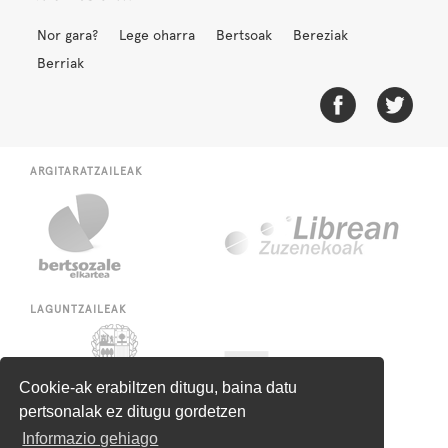
Nor gara?
Lege oharra
Bertsoak
Bereziak
Berriak
ARGITARATZAILEAK
LAGUNTZAILEAK
Cookie-ak erabiltzen ditugu, baina datu
pertsonalak ez ditugu gordetzen
Informazio gehiago