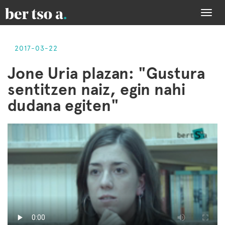
Togg
navi
2017-03-22
Jone Uria plazan: "Gustura
sentitzen naiz, egin nahi
dudana egiten"