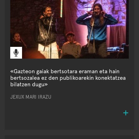
«Gazteon gaiak bertsotara eraman eta hain
bertsozalea ez den publikoarekin konektatzea
bilatzen dugu»
JEXUX MARI IRAZU