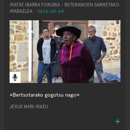
IRATXE IBARRA FORURIA - BETERANOEN SARIKETAKO
IRABAZLEA
2026-05-04
«Bertsotarako gogotsu nago»
JEXUX MARI IRAZU