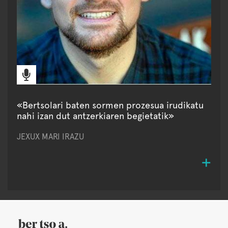
«Bertsolari baten sormen prozesua irudikatu
nahi izan dut antzerkiaren begietatik»
JEXUX MARI IRAZU