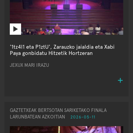
'1tz4l1 eta P1ztU', Zarauzko jaialdia eta Xabi
Paya gonbidatu Hitzetik Hortzeran
JEXUX MARI IRAZU
GAZTETXEAK BERTSOTAN SARIKETAKO FINALA
LARUNBATEAN AZKOITIAN
2026-05-11