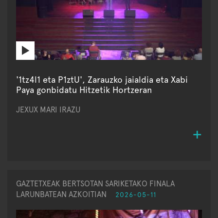
'1tz4l1 eta P1ztU', Zarauzko jaialdia eta Xabi
Paya gonbidatu Hitzetik Hortzeran
JEXUX MARI IRAZU
GAZTETXEAK BERTSOTAN SARIKETAKO FINALA
LARUNBATEAN AZKOITIAN
2026-05-11