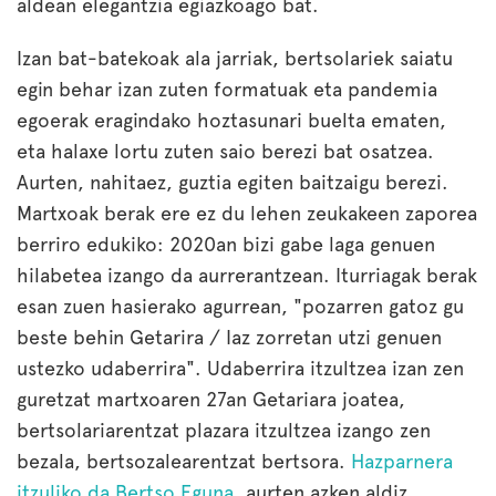
aldean elegantzia egiazkoago bat.
Izan bat-batekoak ala jarriak, bertsolariek saiatu
egin behar izan zuten formatuak eta pandemia
egoerak eragindako hoztasunari buelta ematen,
eta halaxe lortu zuten saio berezi bat osatzea.
Aurten, nahitaez, guztia egiten baitzaigu berezi.
Martxoak berak ere ez du lehen zeukakeen zaporea
berriro edukiko: 2020an bizi gabe laga genuen
hilabetea izango da aurrerantzean. Iturriagak berak
esan zuen hasierako agurrean, "pozarren gatoz gu
beste behin Getarira / Iaz zorretan utzi genuen
ustezko udaberrira". Udaberrira itzultzea izan zen
guretzat martxoaren 27an Getariara joatea,
bertsolariarentzat plazara itzultzea izango zen
bezala, bertsozalearentzat bertsora.
Hazparnera
itzuliko da Bertso Eguna
, aurten azken aldiz,