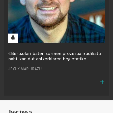
«Bertsolari baten sormen prozesua irudikatu
nahi izan dut antzerkiaren begietatik»
JEXUX MARI IRAZU