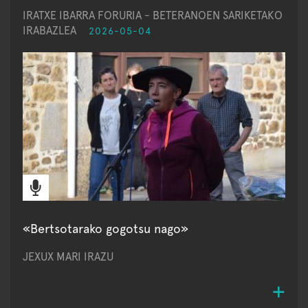
IRATXE IBARRA FORURIA - BETERANOEN SARIKETAKO
IRABAZLEA
2026-05-04
«Bertsotarako gogotsu nago»
JEXUX MARI IRAZU