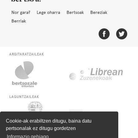
Nor gara?
Lege oharra
Bertsoak
Bereziak
Berriak
ARGITARATZAILEAK
LAGUNTZAILEAK
Cookie-ak erabiltzen ditugu, baina datu
pertsonalak ez ditugu gordetzen
Informazio gehiago