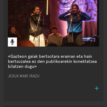
«Gazteon gaiak bertsotara eraman eta hain
bertsozalea ez den publikoarekin konektatzea
bilatzen dugu»
JEXUX MARI IRAZU