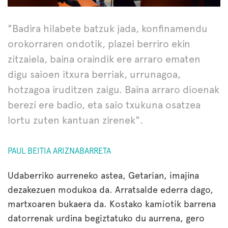
"Badira hilabete batzuk jada, konfinamendu
orokorraren ondotik, plazei berriro ekin
zitzaiela, baina oraindik ere arraro ematen
digu saioen itxura berriak, urrunagoa,
hotzagoa iruditzen zaigu. Baina arraro dioenak
berezi ere badio, eta saio txukuna osatzea
lortu zuten kantuan zirenek".
PAUL BEITIA ARIZNABARRETA
Udaberriko aurreneko astea, Getarian, imajina
dezakezuen modukoa da. Arratsalde ederra dago,
martxoaren bukaera da. Kostako kamiotik barrena
datorrenak urdina begiztatuko du aurrena, gero