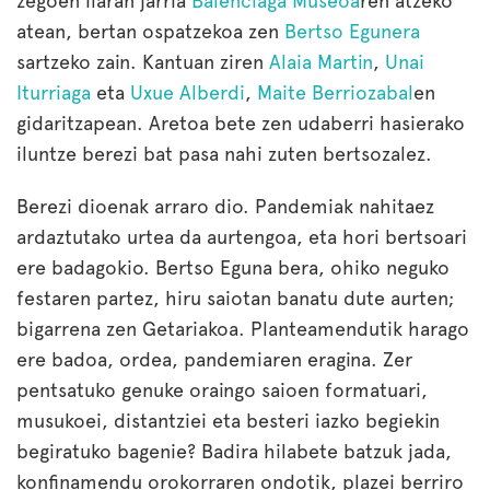
zegoen ilaran jarria
Balenciaga Museoa
ren atzeko
atean, bertan ospatzekoa zen
Bertso Egunera
sartzeko zain. Kantuan ziren
Alaia Martin
,
Unai
Iturriaga
eta
Uxue Alberdi
,
Maite Berriozabal
en
gidaritzapean. Aretoa bete zen udaberri hasierako
iluntze berezi bat pasa nahi zuten bertsozalez.
Berezi dioenak arraro dio. Pandemiak nahitaez
ardaztutako urtea da aurtengoa, eta hori bertsoari
ere badagokio. Bertso Eguna bera, ohiko neguko
festaren partez, hiru saiotan banatu dute aurten;
bigarrena zen Getariakoa. Planteamendutik harago
ere badoa, ordea, pandemiaren eragina. Zer
pentsatuko genuke oraingo saioen formatuari,
musukoei, distantziei eta besteri iazko begiekin
begiratuko bagenie? Badira hilabete batzuk jada,
konfinamendu orokorraren ondotik, plazei berriro