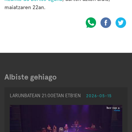
maiatzaren 22an.
Albiste gehiago
LARUNBATEAN 21:00ETAN ETB1EN
2026-05-15