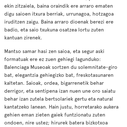
ekin zitzaiela, baina oraindik ere arraro ematen
digu saioen itxura berriak, urrunagoa, hotzagoa
iruditzen zaigu. Baina arraro dioenak berezi ere
badio, eta saio txukuna osatzea lortu zuten
kantuan zirenek.
Mantso samar hasi zen saioa, eta segur aski
formatuak ere ez zuen gehiegi lagunduko:
Balenciaga Museoak sortzen du solemnitate-giro
bat, elegantzia gehiegizko bat, freskotasunaren
kaltetan. Saioak, ordea, bigarrenetik behar
derrigor, eta sentipena izan nuen une oro saiatu
behar izan zutela bertsolariek gertu eta natural
kantatzeko lanean. Hain justu, horretarako aukera
gehien eman zieten gaiek funtzionatu zuten
ondoen, nire ustez; hirurek batera bizkotxoa