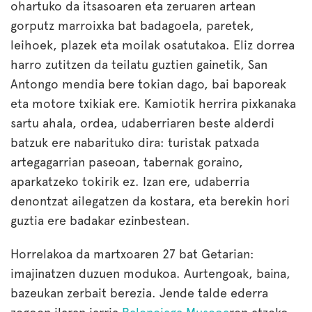
ohartuko da itsasoaren eta zeruaren artean
gorputz marroixka bat badagoela, paretek,
leihoek, plazek eta moilak osatutakoa. Eliz dorrea
harro zutitzen da teilatu guztien gainetik, San
Antongo mendia bere tokian dago, bai baporeak
eta motore txikiak ere. Kamiotik herrira pixkanaka
sartu ahala, ordea, udaberriaren beste alderdi
batzuk ere nabarituko dira: turistak patxada
artegagarrian paseoan, tabernak goraino,
aparkatzeko tokirik ez. Izan ere, udaberria
denontzat ailegatzen da kostara, eta berekin hori
guztia ere badakar ezinbestean.
Horrelakoa da martxoaren 27 bat Getarian:
imajinatzen duzuen modukoa. Aurtengoak, baina,
bazeukan zerbait berezia. Jende talde ederra