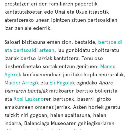
prestatzen ari den familiaren paperetik
kantatutakoetan edo Unai eta Uxue itsasotik
ateratzerako unean ipintzen zituen bertsoaldian
izan zen ale ederrik.
Saioari bizitasuna eman zion, bestalde,
bertsoaldi
eta bertsoaldi artean
, lau gonbidatu oholtzaratu
izanak bertso jarriak kantatzera. Tonu oso
desberdinetako sortak entzun genituen:
Manex
Agirre
k konfinamenduan jarritako kopla neoruralak,
Maider Arregi
k eta
Eli Pagola
k egindako
Andre
txarraren bentajak
mitikoaren bertsio bollerista
eta
Rosi Lazkano
ren bertsoak, baserri-giroko
emakumeen omenez jarriak. Azken horiek geratu
zaizkit niri gogoan, haien apaltasuna, haien
indarra, Balenciaga Museoaren gehiegikeriaren