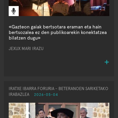
«Gazteon gaiak bertsotara eraman eta hain
bertsozalea ez den publikoarekin konektatzea
bilatzen dugu»
JEXUX MARI IRAZU
IRATXE IBARRA FORURIA - BETERANOEN SARIKETAKO
IRABAZLEA
2026-05-04