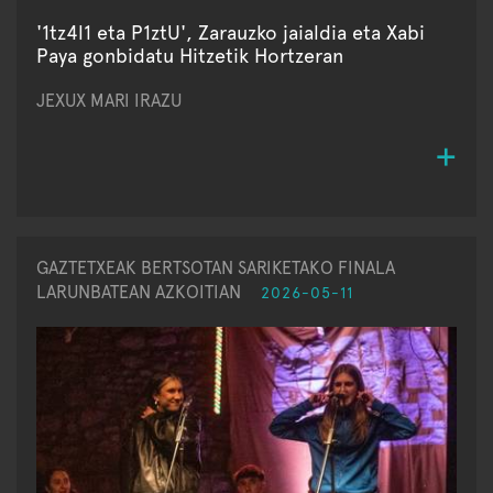
'1tz4l1 eta P1ztU', Zarauzko jaialdia eta Xabi
Paya gonbidatu Hitzetik Hortzeran
JEXUX MARI IRAZU
GAZTETXEAK BERTSOTAN SARIKETAKO FINALA
LARUNBATEAN AZKOITIAN
2026-05-11