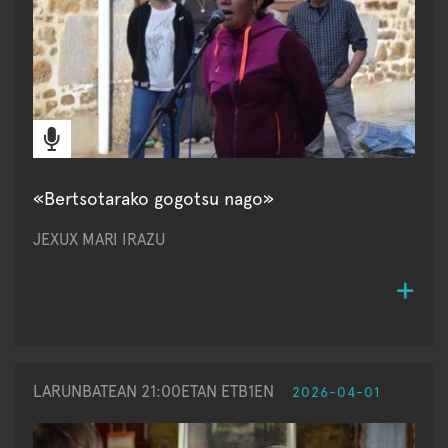
«Bertsotarako gogotsu nago»
JEXUX MARI IRAZU
LARUNBATEAN 21:00ETAN ETB1EN
2026-04-01