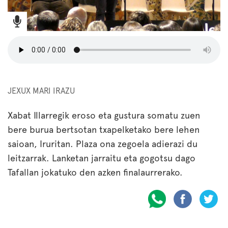
JEXUX MARI IRAZU
Xabat Illarregik eroso eta gustura somatu zuen
bere burua bertsotan txapelketako bere lehen
saioan, Iruritan. Plaza ona zegoela adierazi du
leitzarrak. Lanketan jarraitu eta gogotsu dago
Tafallan jokatuko den azken finalaurrerako.