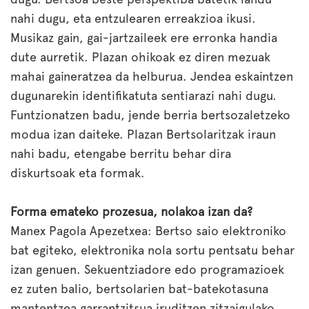
nahi dugu, eta entzulearen erreakzioa ikusi.
Musikaz gain, gai-jartzaileek ere erronka handia
dute aurretik. Plazan ohikoak ez diren mezuak
mahai gaineratzea da helburua. Jendea eskaintzen
dugunarekin identifikatuta sentiarazi nahi dugu.
Funtzionatzen badu, jende berria bertsozaletzeko
modua izan daiteke. Plazan Bertsolaritzak iraun
nahi badu, etengabe berritu behar dira
diskurtsoak eta formak.
Forma emateko prozesua, nolakoa izan da?
Manex Pagola Apezetxea: Bertso saio elektroniko
bat egiteko, elektronika nola sortu pentsatu behar
izan genuen. Sekuentziadore edo programazioek
ez zuten balio, bertsolarien bat-batekotasuna
mantentzea garrantzitsua iruditzen zitzaigulako.