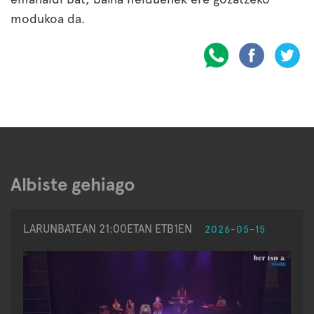
modukoa da.
Albiste gehiago
LARUNBATEAN 21:00ETAN ETB1EN
2026-05-15