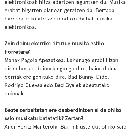
elektronikoak hitza edertzen laguntzen du. Musika
erabat bigarren planoan geratzen da. Bertsoa
barneratzeko atrezzo moduko da bat musika
elektronikoa.
Zein doinu ekarriko dituzue musika estilo
horretara?
Manex Pagola Apezetxea: Lehenago erabili izan
diren bertso doinuak egongo dira, baina doinu
berriak ere gehituko dira. Bad Bunny, Dido,
Rodrigo Cuevas edo Bad Gyalek abestutako
doinuak.
Beste zerbaitetan ere desberdintzen al da ohiko
saio musikatu batetatik? Zertan?
Aner Peritz Manterola: Bai, nik uste dut ohiko saio