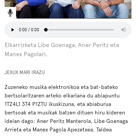
Elkarrizketa Libe Goenaga, Aner Peritz eta
Manex Pagolari.
JEXUX MARI IRAZU
Zuzeneko musika elektronikoa eta bat-bateko
bertsolaritzaren arteko elkarlana du abiapuntu
1TZ4L1 3T4 P1ZTU ikuskizuna, eta abiaburua
bertsoak eta musikak batzen dituen hiru kideren
ideian dago: Aner Peritz Manterola, Libe Goenaga
Arrieta eta Manex Pagola Apezetxea. Taldea