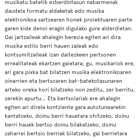
musikatu batetik ezberdintasun nabarmenak
daudela formatu aldaketak edo musika
elektronikoa sartzearen honek proiektuaren parte
garen kide denoi eragin digulako gure alderdietan.
Gai jartzaileak ahalegin berezia egiten ari dira
musika estilo berri hauen zaleak edo
kontsumitzaileak izan daitezkeen pertsonen
errealitateak ekartzen gaietara; gu, musikariok ere,
ari gara pixka bat bilatzen musika elektronikoaren
oinarrien eta bertsoaren bat-batekotasunaren
arteko oreka hori bilatzeko non zeditu, zer berritu,
zerekin apurtu… Eta bertsolariak ere ahalegin
egiten ari direla kontziente gara autotunearekin
kantatzeko, doinu berri hauetara ohitzeko, doinu
berri hauek bertso doinu bilakatzeko, doinu
zaharrei bertsio berriak bilatzeko, gai berrietara