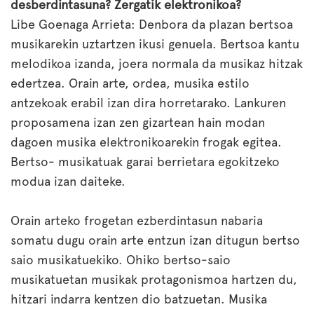
desberdintasuna? Zergatik elektronikoa?
Libe Goenaga Arrieta: Denbora da plazan bertsoa
musikarekin uztartzen ikusi genuela. Bertsoa kantu
melodikoa izanda, joera normala da musikaz hitzak
edertzea. Orain arte, ordea, musika estilo
antzekoak erabil izan dira horretarako. Lankuren
proposamena izan zen gizartean hain modan
dagoen musika elektronikoarekin frogak egitea.
Bertso- musikatuak garai berrietara egokitzeko
modua izan daiteke.
Orain arteko frogetan ezberdintasun nabaria
somatu dugu orain arte entzun izan ditugun bertso
saio musikatuekiko. Ohiko bertso-saio
musikatuetan musikak protagonismoa hartzen du,
hitzari indarra kentzen dio batzuetan. Musika