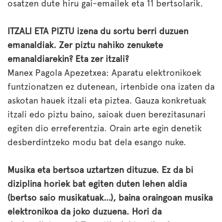
osatzen dute hiru gai-emailek eta 11 bertsolarik.
ITZALI ETA PIZTU izena du sortu berri duzuen
emanaldiak. Zer piztu nahiko zenukete
emanaldiarekin? Eta zer itzali?
Manex Pagola Apezetxea: Aparatu elektronikoek
funtzionatzen ez dutenean, irtenbide ona izaten da
askotan hauek itzali eta piztea. Gauza konkretuak
itzali edo piztu baino, saioak duen berezitasunari
egiten dio erreferentzia. Orain arte egin denetik
desberdintzeko modu bat dela esango nuke.
Musika eta bertsoa uztartzen dituzue. Ez da bi
diziplina horiek bat egiten duten lehen aldia
(bertso saio musikatuak…), baina oraingoan musika
elektronikoa da joko duzuena. Hori da