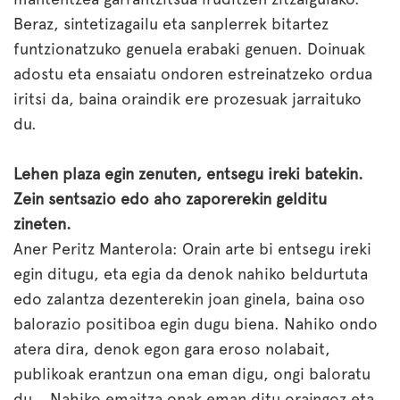
Beraz, sintetizagailu eta sanplerrek bitartez
funtzionatzuko genuela erabaki genuen. Doinuak
adostu eta ensaiatu ondoren estreinatzeko ordua
iritsi da, baina oraindik ere prozesuak jarraituko
du.
Lehen plaza egin zenuten, entsegu ireki batekin.
Zein sentsazio edo aho zaporerekin gelditu
zineten.
Aner Peritz Manterola: Orain arte bi entsegu ireki
egin ditugu, eta egia da denok nahiko beldurtuta
edo zalantza dezenterekin joan ginela, baina oso
balorazio positiboa egin dugu biena. Nahiko ondo
atera dira, denok egon gara eroso nolabait,
publikoak erantzun ona eman digu, ongi baloratu
du… Nahiko emaitza onak eman ditu oraingoz eta