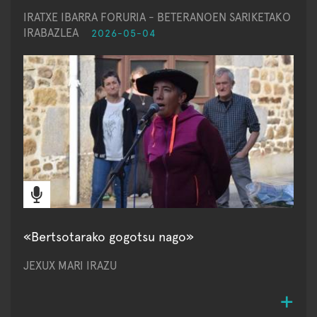
IRATXE IBARRA FORURIA - BETERANOEN SARIKETAKO
IRABAZLEA
2026-05-04
«Bertsotarako gogotsu nago»
JEXUX MARI IRAZU