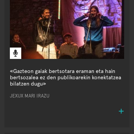
«Gazteon gaiak bertsotara eraman eta hain
bertsozalea ez den publikoarekin konektatzea
bilatzen dugu»
JEXUX MARI IRAZU