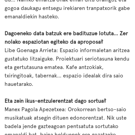
gogoa daukagu entsegu irekiaren tranpatxorik gabe
emanaldiekin hasteko.
Dagoeneko data batzuk ere badituzue lotuta… Zer
nolako espaziotan egiteko da aproposa?
Libe Goenaga Arrieta: Espazio informaletan aritzea
gustatuko litzaiguke. Proiektuari seriotasuna kendu
eta gertutasuna ematea. Kafe antzokiak,
txiringitoak, tabernak… espazio idealak dira saio
hauetarako.
Eta zein ikus-entzulerentzat dago sortua?
Manex Pagola Apezetxea: Orokorrean bertso-saio
musikatuak atsegin dituen edonorentzat. Nik uste
badela jende gazteagoan pentsatuta sortutako
emanaldi bat, baina helduenek ere gozatzeko