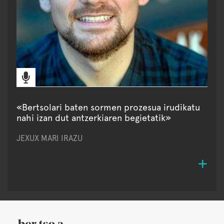
«Bertsolari baten sormen prozesua irudikatu
nahi izan dut antzerkiaren begietatik»
JEXUX MARI IRAZU