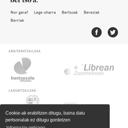
Nor gara?
Lege oharra
Bertsoak
Bereziak
Berriak
ARGITARATZAILEAK
LAGUNTZAILEAK
Cookie-ak erabiltzen ditugu, baina datu
pertsonalak ez ditugu gordetzen
Informazio gehiago