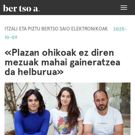
Togg
navi
ITZALI ETA PIZTU BERTSO SAIO ELEKTRONIKOAK
2025-
10-09
«Plazan ohikoak ez diren
mezuak mahai gaineratzea
da helburua»