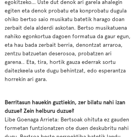
egokitzeko… Uste dut denok ari garela ahalegin
egiten eta denok probatu eta konprobatu dugula
ohiko bertso saio musikatu batetik harago doan
zerbait dela alderdi askotan. Bertso musikatuena
nahiko egonkortua dagoen formatua da gaur egun,
eta hau bada zerbait berria, denontzat arraroa,
zentzu batzuetan deserosoa, probatzen ari
garena.. Eta, tira, hortik gauza ederrak sortu
daitezkeela uste dugu behintzat, edo esperantza
horrekin ari gara.
Berritasun hauekin guztiekin, zer bilatu nahi izan
duzue? Zein helburu duzue?
Libe Goenaga Arrieta: Bertsoak ohituta ez gauden
formetan funtzionatzen ote duen deskubritu nahi
dugu. Bertsoa beste perspektiba batetik landu