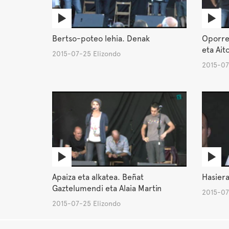
Bertso-poteo lehia. Denak
Oporret
eta Ait
2015-07-25 Elizondo
2015-07
Apaiza eta alkatea. Beñat
Hasiera
Gaztelumendi eta Alaia Martin
2015-07
2015-07-25 Elizondo