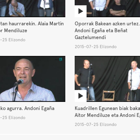
an haurrarekin. Alaia Martin
Oporrak Bakean azken urtez.
or Mendiluze
Andoni Egaña eta Beñat
Gaztelumendi
-25 Elizondo
2015-07-25 Elizondo
ko agurra. Andoni Egaña
Kuadrillen Egunean biak baka
Aitor Mendiluze eta Andoni 
-25 Elizondo
2015-07-25 Elizondo