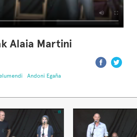
k Alaia Martini
telumendi
Andoni Egaña