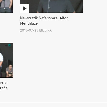
Navarratik Nafarroara. Aitor
Mendiluze
2015-07-25 Elizondo
rrik.
Egaña