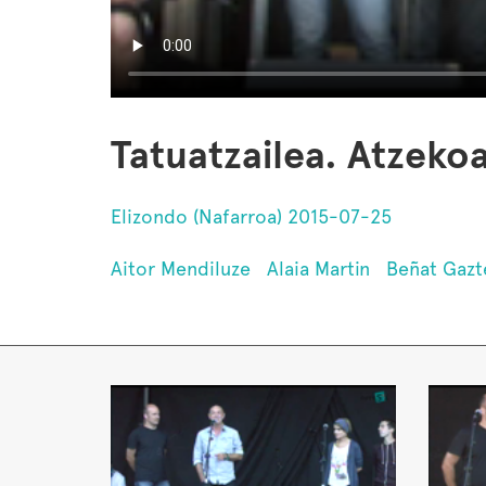
Tatuatzailea. Atzekoa
Elizondo (Nafarroa) 2015-07-25
Aitor Mendiluze
Alaia Martin
Beñat Gaz