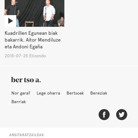
Kuadrillen Egunean biak
bakarrik. Aitor Mendiluze
eta Andoni Egaña
2015-07-25 Elizondo
Nor gara?
Lege oharra
Bertsoak
Bereziak
Berriak
ARGITARATZAILEAK