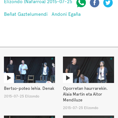
Elizondo (Nafarroa) 2015-07-25
Beñat Gaztelumendi
Andoni Egaña
Bertso-poteo lehia. Denak
Oporretan haurrarekin.
Alaia Martin eta Aitor
2015-07-25 Elizondo
Mendiluze
2015-07-25 Elizondo