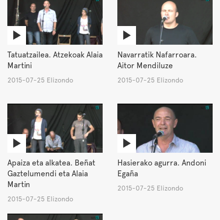
Tatuatzailea. Atzekoak Alaia
Navarratik Nafarroara.
Martini
Aitor Mendiluze
2015-07-25 Elizondo
2015-07-25 Elizondo
Apaiza eta alkatea. Beñat
Hasierako agurra. Andoni
Gaztelumendi eta Alaia
Egaña
Martin
2015-07-25 Elizondo
2015-07-25 Elizondo