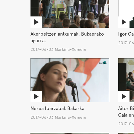
Akerbeltzen antxumak. Bukaerako
Igor Ga
agurra.
2017-06
2017-06-03 Markina-Xemein
Nerea Ibarzabal. Bakarka
Aitor B
Gaia e
2017-06-03 Markina-Xemein
2017-06