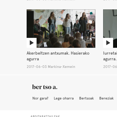
Akerbeltzen antxumak. Hasierako
Iurreta
agurra
agurra.
2017-06-03 Markina-Xemein
2017-06
Nor gara?
Lege oharra
Bertsoak
Bereziak
ARGITARATZAILEAK