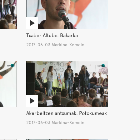
o
Txaber Altube. Bakarka
2017-06-03 Markina-Xemein
Akerbeltzen antxumak. Potokumeak
2017-06-03 Markina-Xemein