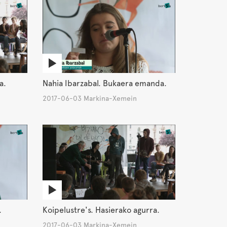
a.
Nahia Ibarzabal. Bukaera emanda.
2017-06-03 Markina-Xemein
.
Koipelustre's. Hasierako agurra.
2017-06-03 Markina-Xemein