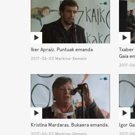
Iker Apraiz. Puntuak emanda
Txaber 
Gaia e
2017-06-03 Markina-Xemein
2017-06
Kristina Mardaras. Bukaera emanda.
Igor Ga
2017-06-03 Markina-Xemein
2017-06