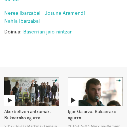
Nerea Ibarzabal
Josune Aramendi
Nahia Ibarzabal
Doinua:
Baserrian jaio nintzan
Akerbeltzen antxumak.
Igor Galarza. Bukaerako
Bukaerako agurra.
agurra.
2017-06-03 Markina-Xemein
2017-06-03 Markina-Xemein