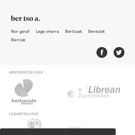
Nor gara?
Lege oharra
Bertsoak
Bereziak
Berriak
ARGITARATZAILEAK
LAGUNTZAILEAK