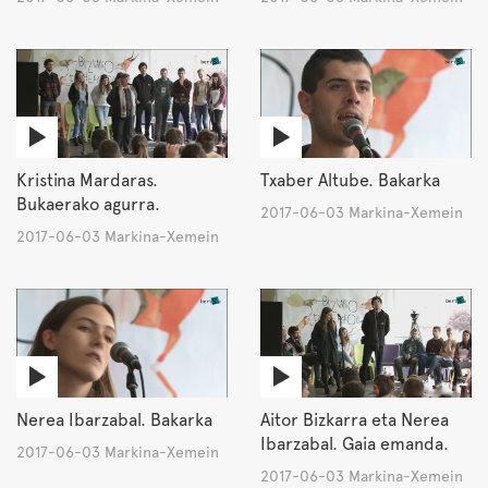
Kristina Mardaras.
Txaber Altube. Bakarka
Bukaerako agurra.
2017-06-03 Markina-Xemein
2017-06-03 Markina-Xemein
Nerea Ibarzabal. Bakarka
Aitor Bizkarra eta Nerea
Ibarzabal. Gaia emanda.
2017-06-03 Markina-Xemein
2017-06-03 Markina-Xemein