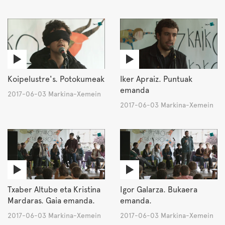
Koipelustre's. Potokumeak
Iker Apraiz. Puntuak
emanda
2017-06-03 Markina-Xemein
2017-06-03 Markina-Xemein
Txaber Altube eta Kristina
Igor Galarza. Bukaera
Mardaras. Gaia emanda.
emanda.
2017-06-03 Markina-Xemein
2017-06-03 Markina-Xemein