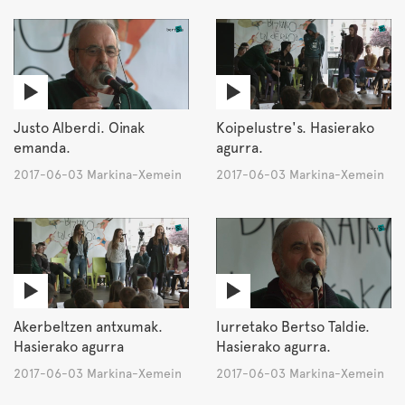
Justo Alberdi. Oinak
Koipelustre's. Hasierako
emanda.
agurra.
2017-06-03 Markina-Xemein
2017-06-03 Markina-Xemein
Akerbeltzen antxumak.
Iurretako Bertso Taldie.
Hasierako agurra
Hasierako agurra.
2017-06-03 Markina-Xemein
2017-06-03 Markina-Xemein