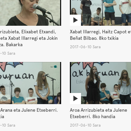
rizubieta, Elixabet Etxandi,
Xabat Illarregi, Haitz Capot e
eta Xabat Illarregi eta Jokin
Beñat Bilbao. 8ko txikia
za. Bakarka
2017-06-10 Sara
-10 Sara
Arana eta Julene Etxeberri.
Aroa Arrizubieta eta Julene
kia
Etxeberri. 8ko handia
-10 Sara
2017-06-10 Sara