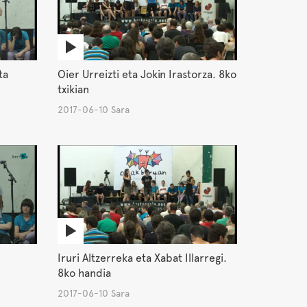
ta
Oier Urreizti eta Jokin Irastorza. 8ko
txikian
2017-06-10 Sara
Iruri Altzerreka eta Xabat Illarregi.
8ko handia
2017-06-10 Sara