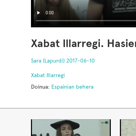
Xabat Illarregi. Hasi
Sara (Lapurdi) 2017-06-10
Xabat Illarregi
Doinua:
Espainian behera