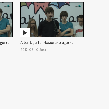
agurra
Aitor Ugarte. Hasierako agurra
2017-06-10 Sara