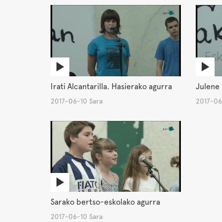
Irati Alcantarilla. Hasierako agurra
Julene 
2017-06-10 Sara
2017-06
Sarako bertso-eskolako agurra
2017-06-10 Sara