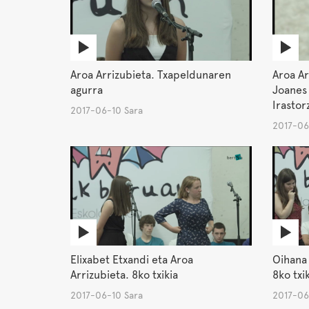
Aroa Arrizubieta. Txapeldunaren
Aroa Ar
agurra
Joanes 
Irastor
2017-06-10 Sara
2017-06
Elixabet Etxandi eta Aroa
Oihana 
Arrizubieta. 8ko txikia
8ko txi
2017-06-10 Sara
2017-06