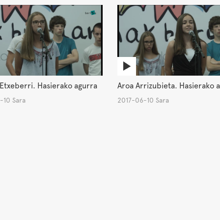
Etxeberri. Hasierako agurra
Aroa Arrizubieta. Hasierako 
-10 Sara
2017-06-10 Sara