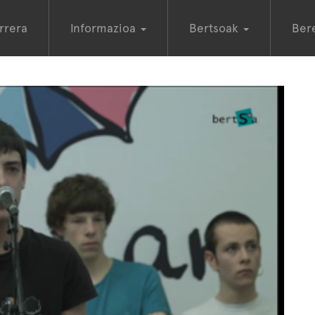
rrera
Informazioa
Bertsoak
Ber