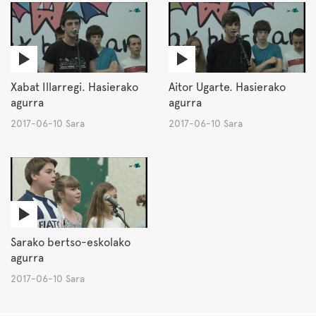
Xabat Illarregi. Hasierako
Aitor Ugarte. Hasierako
agurra
agurra
2017-06-10 Sara
2017-06-10 Sara
Sarako bertso-eskolako
agurra
2017-06-10 Sara