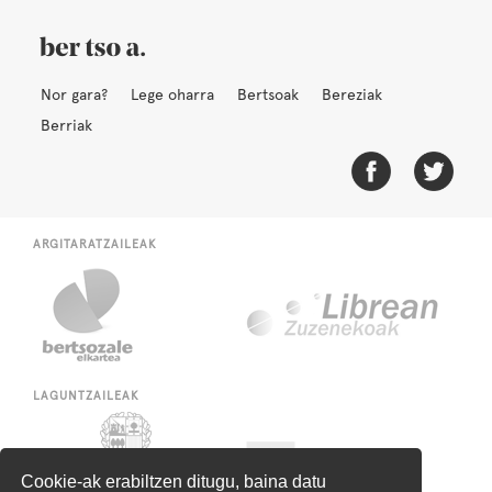
Nor gara?
Lege oharra
Bertsoak
Bereziak
Berriak
ARGITARATZAILEAK
LAGUNTZAILEAK
Cookie-ak erabiltzen ditugu, baina datu