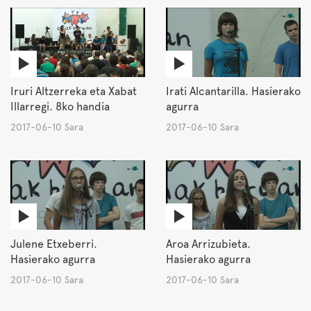
Iruri Altzerreka eta Xabat
Irati Alcantarilla. Hasierako
Illarregi. 8ko handia
agurra
2017-06-10 Sara
2017-06-10 Sara
Julene Etxeberri.
Aroa Arrizubieta.
Hasierako agurra
Hasierako agurra
2017-06-10 Sara
2017-06-10 Sara