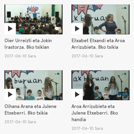
Oier Urreizti eta Jokin
Elixabet Etxandi eta Aroa
Irastorza. 8ko txikian
Arrizubieta. 8ko txikia
2017-06-10 Sara
2017-06-10 Sara
Oihana Arana eta Julene
Aroa Arrizubieta eta
Etxeberri. 8ko txikia
Julene Etxeberri. 8ko
handia
2017-06-10 Sara
2017-06-10 Sara