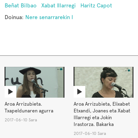
Beñat Bilbao
Xabat Illarregi
Haritz Capot
Doinua:
Nere senarrarekin I
Aroa Arrizubieta.
Aroa Arrizubieta, Elixabet
Txapeldunaren agurra
Etxandi, Joanes eta Xabat
Illarregi eta Jokin
2017-06-10 Sara
Irastorza. Bakarka
2017-06-10 Sara