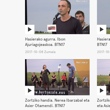
Hasierako agurra. Ibon
Hasiera
Ajuriagojeaskoa. BTN17
BTN17
2017-10-08 Zumaia
2017-10
Zortziko handia. Nerea Ibarzabal eta
Zortzik
Asier Otamendi. BTN17
eta Asi