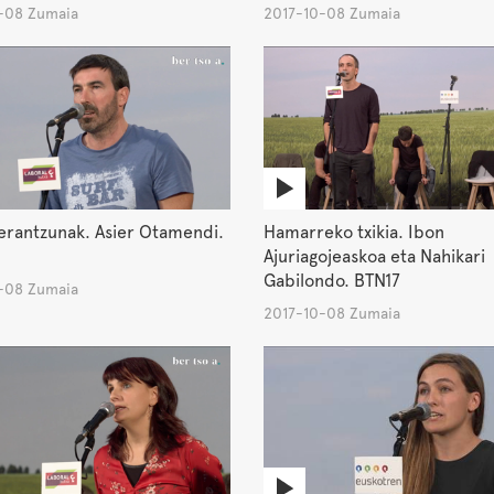
-08 Zumaia
2017-10-08 Zumaia
erantzunak. Asier Otamendi.
Hamarreko txikia. Ibon
Ajuriagojeaskoa eta Nahikari
Gabilondo. BTN17
-08 Zumaia
2017-10-08 Zumaia