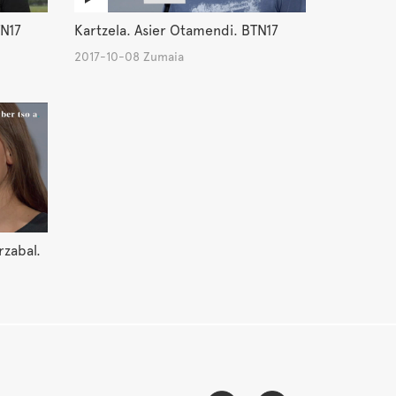
TN17
Kartzela. Asier Otamendi. BTN17
2017-10-08 Zumaia
rzabal.