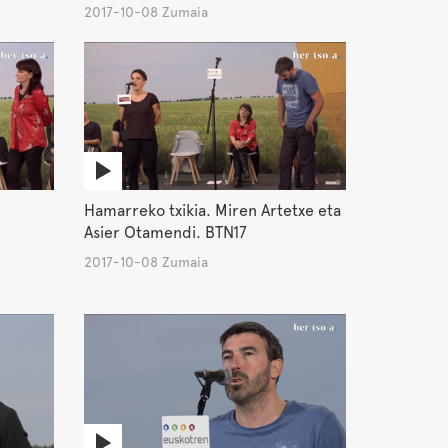
2017-10-08 Zumaia
Hamarreko txikia. Miren Artetxe eta
Asier Otamendi. BTN17
2017-10-08 Zumaia