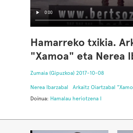
Hamarreko txikia. Ar
"Xamoa" eta Nerea I
Zumaia (Gipuzkoa) 2017-10-08
Nerea Ibarzabal
Arkaitz Oiartzabal "Xam
Doinua:
Hamalau heriotzena I