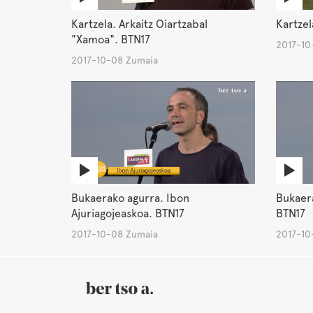
Kartzela. Arkaitz Oiartzabal
Kartzel
"Xamoa". BTN17
2017-10
2017-10-08 Zumaia
Bukaerako agurra. Ibon
Bukaer
Ajuriagojeaskoa. BTN17
BTN17
2017-10-08 Zumaia
2017-10