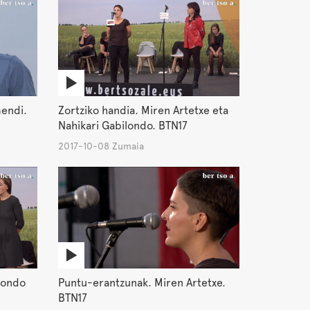
mendi.
Zortziko handia. Miren Artetxe eta
Nahikari Gabilondo. BTN17
2017-10-08 Zumaia
ilondo
Puntu-erantzunak. Miren Artetxe.
BTN17