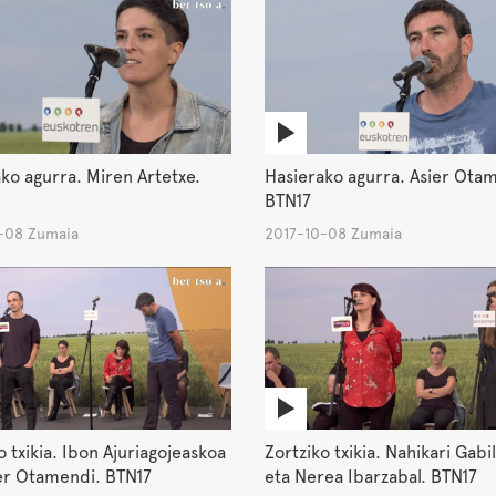
ko agurra. Miren Artetxe.
Hasierako agurra. Asier Ota
BTN17
-08 Zumaia
2017-10-08 Zumaia
o txikia. Ibon Ajuriagojeaskoa
Zortziko txikia. Nahikari Gab
er Otamendi. BTN17
eta Nerea Ibarzabal. BTN17