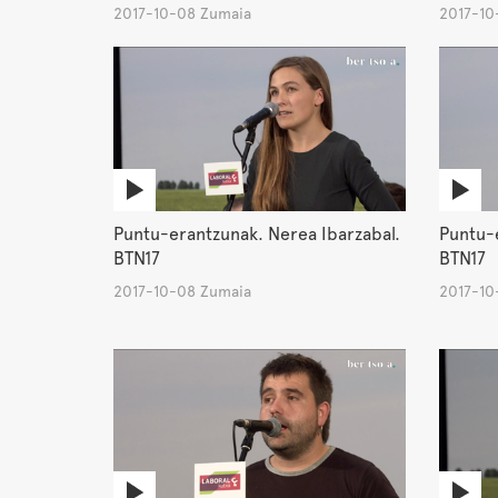
2017-10-08 Zumaia
2017-10
Puntu-erantzunak. Nerea Ibarzabal.
Puntu-
BTN17
BTN17
2017-10-08 Zumaia
2017-10