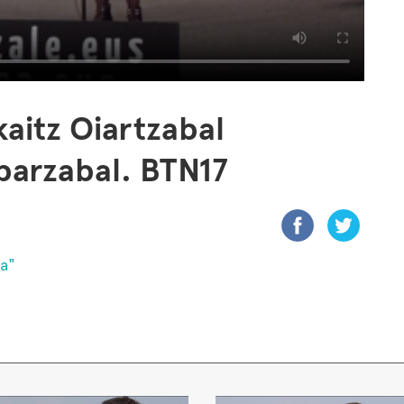
kaitz Oiartzabal
barzabal. BTN17
oa"