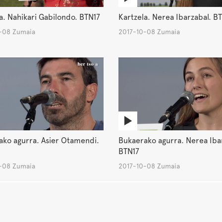
a. Nahikari Gabilondo. BTN17
Kartzela. Nerea Ibarzabal. B
-08 Zumaia
2017-10-08 Zumaia
ako agurra. Asier Otamendi.
Bukaerako agurra. Nerea Iba
BTN17
-08 Zumaia
2017-10-08 Zumaia