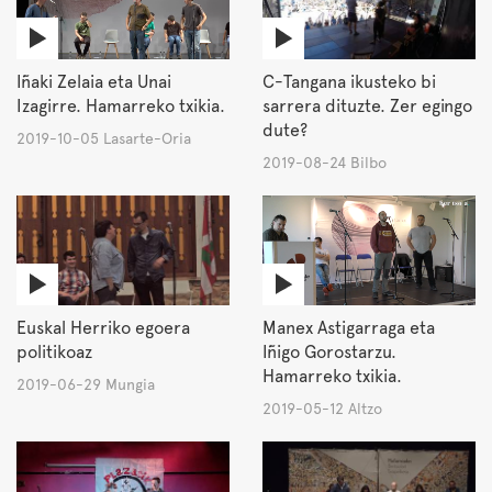
Iñaki Zelaia eta Unai
C-Tangana ikusteko bi
Izagirre. Hamarreko txikia.
sarrera dituzte. Zer egingo
dute?
2019-10-05 Lasarte-Oria
2019-08-24 Bilbo
Euskal Herriko egoera
Manex Astigarraga eta
politikoaz
Iñigo Gorostarzu.
Hamarreko txikia.
2019-06-29 Mungia
2019-05-12 Altzo