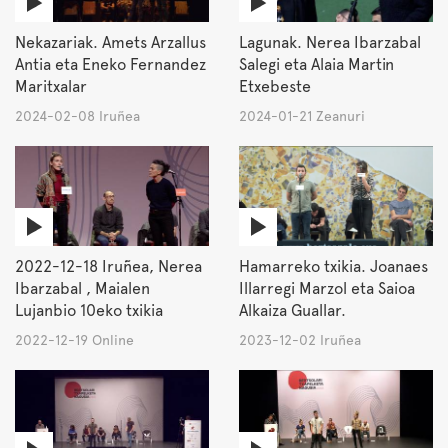
Nekazariak. Amets Arzallus
Lagunak. Nerea Ibarzabal
Antia eta Eneko Fernandez
Salegi eta Alaia Martin
Maritxalar
Etxebeste
2024-02-08 Iruñea
2024-01-21 Zeanuri
2022-12-18 Iruñea, Nerea
Hamarreko txikia. Joanaes
Ibarzabal , Maialen
Illarregi Marzol eta Saioa
Lujanbio 10eko txikia
Alkaiza Guallar.
2022-12-19 Online
2023-12-02 Iruñea