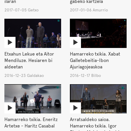
ilaran
gabeko kartzela
2017-07-05 Getxo
2017-01-06 Amurrio
Etxahun Lekue eta Aitor
Hamarreko txikia. Xabat
Mendiluze. Hesiaren bi
Galletebeitia-Ibon
aldeetan
Ajuriagojeaskoa
2016-12-23 Galdakao
2016-12-17 Bilbo
Hamarreko txikia. Eneritz
Arratsaldeko saioa.
Artetxe - Haritz Casabal
Hamarreko txikia. Igor