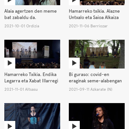
Alaia agertzen den meme
Hamarreko txikia. Alazne
bat zabaldu da.
Untxalo eta Saioa Alkaiza
2021-10-01 Ordizia
2021-11-06 Berriozar
Hamarreko Txikia. Endika
Bi guraso: covid-en
Legarra eta Xabat Illarregi
eraginak seme-alabengan
2021-11-01 Altsasu
2021-09-11 Azkarate (N)