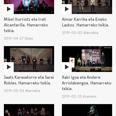
Mikel Iturriotz eta Irati
Aimar Karrika eta Eneko
Alcantarilla. Hamarreko
Lazkoz. Hamarreko txikia.
txikia.
2019-03-03 Atarrabia
2019-04-27 Deba
Saats Karasatorre eta Sarai
Xabi Igoa eta Andere
Robles. Hamarreko txikia.
Arriolabengoa. Hamarreko
txikia.
2019-03-03 Atarrabia
2019-02-23 Aramaio