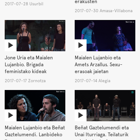
erakusten
2017-07-28 Usurbil
2017-07-30 Amasa-Villabona
Jone Uria eta Maialen
Maialen Lujanbio eta
Lujanbio. Brigada
Amets Arzallus. Sexu-
feministako kideak
erasoak jaietan
2017-07-17 Zornotza
2017-07-14 Alegia
Maialen Lujanbio eta Beñat
Beñat Gaztelumendi eta
Gaztelumendi. Lanbideko
Unai Iturriaga. Teilaturik