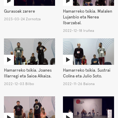
Gurasoak zarere
Hamarreko txikia. MaIalen
Lujanbio eta Nerea
2023-03-24 Zornotza
Ibarzabal.
2022-12-18 Iruñea
Hamarreko txikia. Joanes
Hamarreko txikia. Sustrai
Illarregi eta Saioa Alkaiza.
Colina eta Julio Soto.
2022-12-03 Bilbo
2022-11-26 Baiona