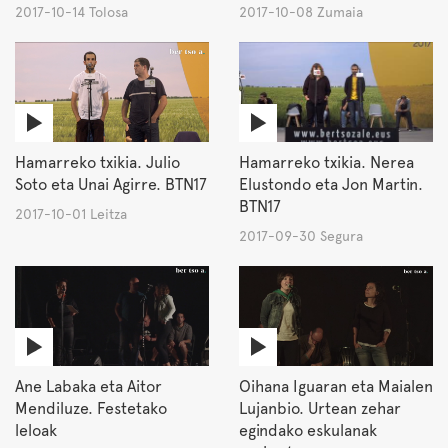
2017-10-14 Tolosa
2017-10-08 Zumaia
Hamarreko txikia. Julio
Hamarreko txikia. Nerea
Soto eta Unai Agirre. BTN17
Elustondo eta Jon Martin.
BTN17
2017-10-01 Leitza
2017-09-30 Segura
Ane Labaka eta Aitor
Oihana Iguaran eta Maialen
Mendiluze. Festetako
Lujanbio. Urtean zehar
leloak
egindako eskulanak