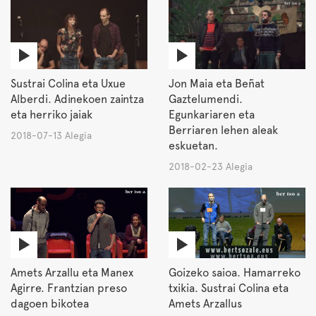
Sustrai Colina eta Uxue
Jon Maia eta Beñat
Alberdi. Adinekoen zaintza
Gaztelumendi.
eta herriko jaiak
Egunkariaren eta
Berriaren lehen aleak
2018-07-13 Alegia
eskuetan.
2018-02-23 Alegia
Amets Arzallu eta Manex
Goizeko saioa. Hamarreko
Agirre. Frantzian preso
txikia. Sustrai Colina eta
dagoen bikotea
Amets Arzallus