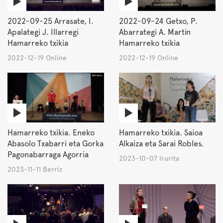
2022-09-25 Arrasate, I.
2022-09-24 Getxo, P.
Apalategi J. Illarregi
Abarrategi A. Martin
Hamarreko txikia
Hamarreko txikia
2022-12-19 Online
2022-12-19 Online
Hamarreko txikia. Eneko
Hamarreko txikia. Saioa
Abasolo Txabarri eta Gorka
Alkaiza eta Sarai Robles.
Pagonabarraga Agorria
2023-10-07 Irurita
2023-11-11 Berriz