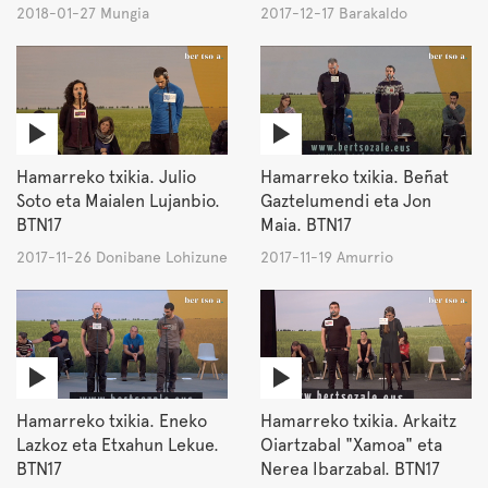
2018-01-27 Mungia
2017-12-17 Barakaldo
Hamarreko txikia. Julio
Hamarreko txikia. Beñat
Soto eta Maialen Lujanbio.
Gaztelumendi eta Jon
BTN17
Maia. BTN17
2017-11-26 Donibane Lohizune
2017-11-19 Amurrio
Hamarreko txikia. Eneko
Hamarreko txikia. Arkaitz
Lazkoz eta Etxahun Lekue.
Oiartzabal "Xamoa" eta
BTN17
Nerea Ibarzabal. BTN17