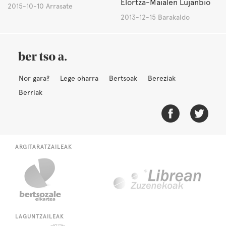
Elortza-Maialen Lujanbio
2015-10-10 Arrasate
2013-12-15 Barakaldo
Nor gara?
Lege oharra
Bertsoak
Bereziak
Berriak
ARGITARATZAILEAK
LAGUNTZAILEAK