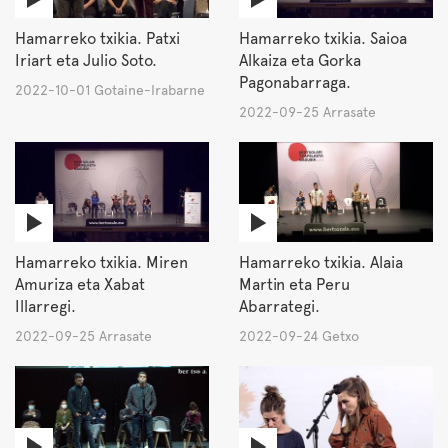
Hamarreko txikia. Patxi
Hamarreko txikia. Saioa
Iriart eta Julio Soto.
Alkaiza eta Gorka
Pagonabarraga.
2022-10-01 Gotaine-Irabarne
2022-09-25 Arrasate
Hamarreko txikia. Miren
Hamarreko txikia. Alaia
Amuriza eta Xabat
Martin eta Peru
Illarregi.
Abarrategi.
2022-09-25 Arrasate
2022-09-24 Getxo