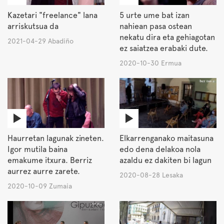
Kazetari "freelance" lana
5 urte ume bat izan
arriskutsua da
nahiean pasa ostean
nekatu dira eta gehiagotan
2021-04-29 Abadiño
ez saiatzea erabaki dute.
2020-10-30 Ermua
Haurretan lagunak zineten.
Elkarrenganako maitasuna
Igor mutila baina
edo dena delakoa nola
emakume itxura. Berriz
azaldu ez dakiten bi lagun
aurrez aurre zarete.
2020-08-28 Lesaka
2020-10-09 Zumaia