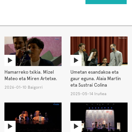
Hamarreko txikia. Mizel
Umetan esandakoa eta
Mateo eta Miren Artetxe.
gaur eguna. Alaia Martin
eta Sustrai Colina
2026-01-10 Baigorri
2025-05-14 Iruñea