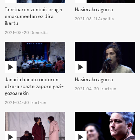
Txertoaren zenbait eragin
Hasierako agurra
emakumeetan ez dira
2021-06-11 Azpeitia
ikertu
2021-08-20 Donostia
Janaria banatu ondoren
Hasierako agurra
etxera zoazte zapore gazi-
2021-04-30 Irurtzun
gozoarekin
2021-04-30 Irurtzun