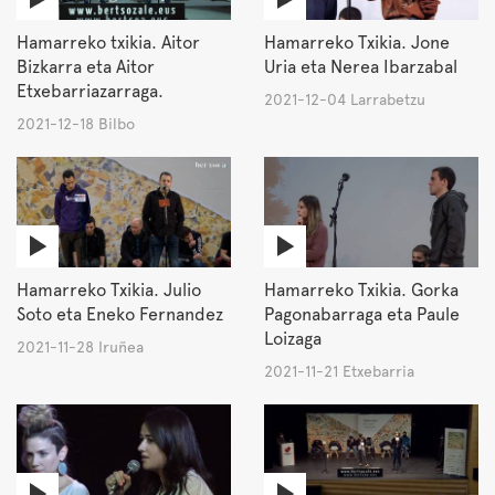
Hamarreko txikia. Aitor
Hamarreko Txikia. Jone
Bizkarra eta Aitor
Uria eta Nerea Ibarzabal
Etxebarriazarraga.
2021-12-04 Larrabetzu
2021-12-18 Bilbo
Hamarreko Txikia. Julio
Hamarreko Txikia. Gorka
Soto eta Eneko Fernandez
Pagonabarraga eta Paule
Loizaga
2021-11-28 Iruñea
2021-11-21 Etxebarria