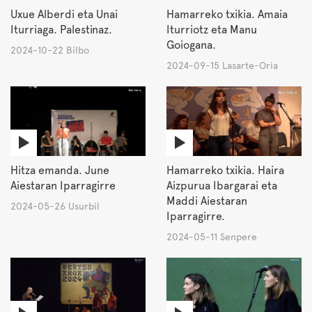
Uxue Alberdi eta Unai
Hamarreko txikia. Amaia
Iturriaga. Palestinaz.
Iturriotz eta Manu
Goiogana.
2024-10-22 Bilbo
2024-09-15 Lasarte-Oria
Hitza emanda. June
Hamarreko txikia. Haira
Aiestaran Iparragirre
Aizpurua Ibargarai eta
Maddi Aiestaran
2024-05-26 Usurbil
Iparragirre.
2024-05-11 Senpere