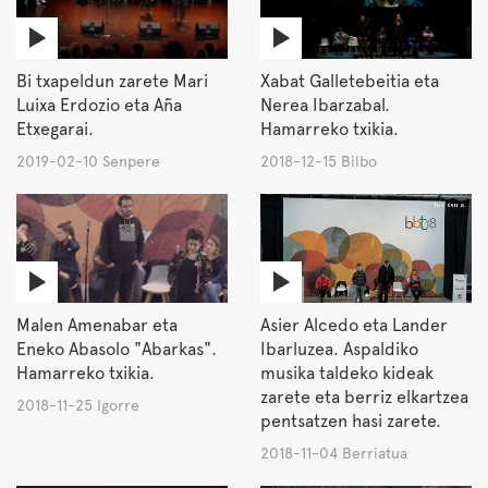
Bi txapeldun zarete Mari
Xabat Galletebeitia eta
Luixa Erdozio eta Aña
Nerea Ibarzabal.
Etxegarai.
Hamarreko txikia.
2019-02-10 Senpere
2018-12-15 Bilbo
Malen Amenabar eta
Asier Alcedo eta Lander
Eneko Abasolo "Abarkas".
Ibarluzea. Aspaldiko
Hamarreko txikia.
musika taldeko kideak
zarete eta berriz elkartzea
2018-11-25 Igorre
pentsatzen hasi zarete.
2018-11-04 Berriatua