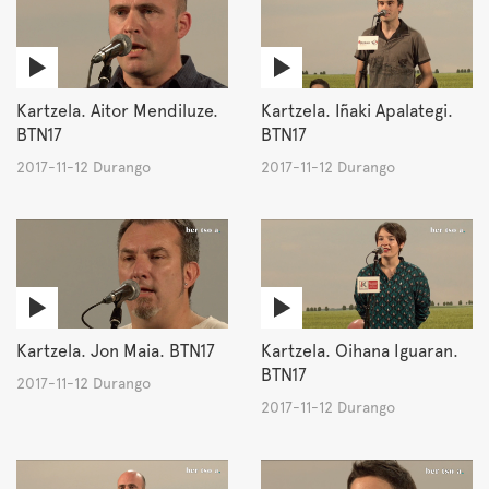
Kartzela. Aitor Mendiluze.
Kartzela. Iñaki Apalategi.
BTN17
BTN17
2017-11-12 Durango
2017-11-12 Durango
Kartzela. Jon Maia. BTN17
Kartzela. Oihana Iguaran.
BTN17
2017-11-12 Durango
2017-11-12 Durango