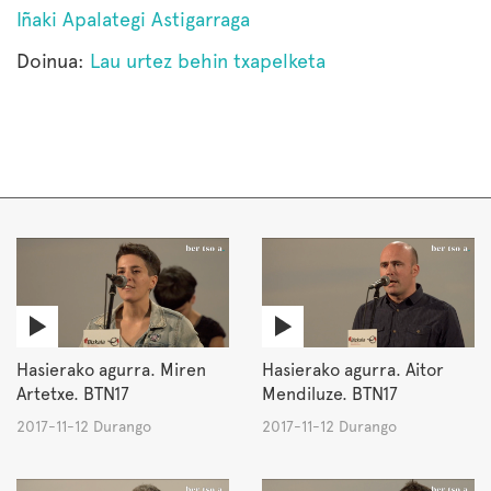
Iñaki Apalategi Astigarraga
Doinua:
Lau urtez behin txapelketa
Hasierako agurra. Miren
Hasierako agurra. Aitor
Artetxe. BTN17
Mendiluze. BTN17
2017-11-12 Durango
2017-11-12 Durango