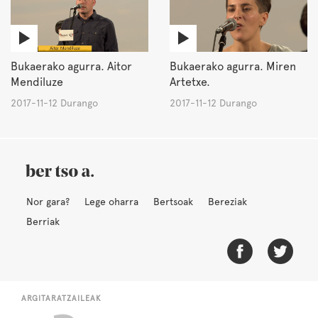
Bukaerako agurra. Aitor
Bukaerako agurra. Miren
Mendiluze
Artetxe.
2017-11-12 Durango
2017-11-12 Durango
Nor gara?
Lege oharra
Bertsoak
Bereziak
Berriak
ARGITARATZAILEAK