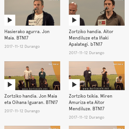
Hasierako agurra. Jon
Zortziko handia. Aitor
Maia. BTN17
Mendiluze eta Iñaki
Apalategi. bTN17
2017-11-12 Durango
2017-11-12 Durango
Zortziko handia. Jon Maia
Zortziko txikia. Miren
eta Oihana Iguaran. BTN17
Amuriza eta Aitor
Mendiluze. BTN17
2017-11-12 Durango
2017-11-12 Durango