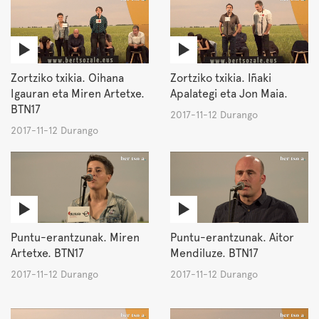
Zortziko txikia. Oihana
Zortziko txikia. Iñaki
Igauran eta Miren Artetxe.
Apalategi eta Jon Maia.
BTN17
2017-11-12 Durango
2017-11-12 Durango
Puntu-erantzunak. Miren
Puntu-erantzunak. Aitor
Artetxe. BTN17
Mendiluze. BTN17
2017-11-12 Durango
2017-11-12 Durango