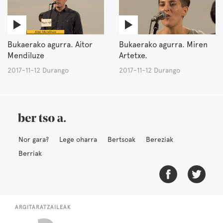
Bukaerako agurra. Aitor
Bukaerako agurra. Miren
Mendiluze
Artetxe.
2017-11-12 Durango
2017-11-12 Durango
Nor gara?
Lege oharra
Bertsoak
Bereziak
Berriak
ARGITARATZAILEAK