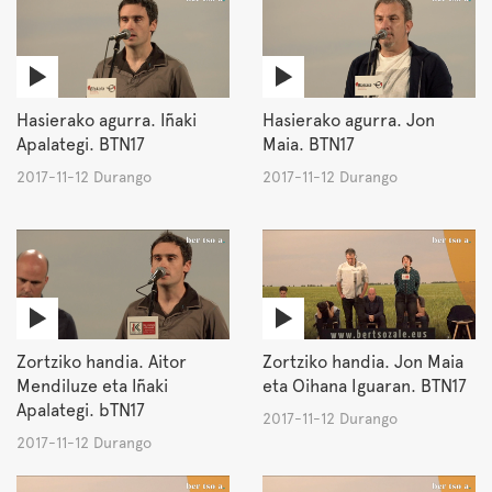
Hasierako agurra. Iñaki
Hasierako agurra. Jon
Apalategi. BTN17
Maia. BTN17
2017-11-12 Durango
2017-11-12 Durango
Zortziko handia. Aitor
Zortziko handia. Jon Maia
Mendiluze eta Iñaki
eta Oihana Iguaran. BTN17
Apalategi. bTN17
2017-11-12 Durango
2017-11-12 Durango