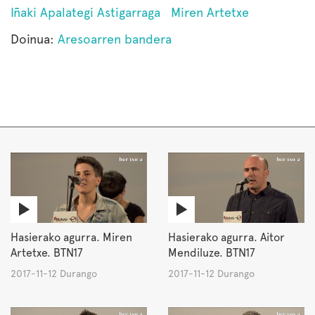
Iñaki Apalategi Astigarraga
Miren Artetxe
Doinua:
Aresoarren bandera
Hasierako agurra. Miren
Hasierako agurra. Aitor
Artetxe. BTN17
Mendiluze. BTN17
2017-11-12 Durango
2017-11-12 Durango