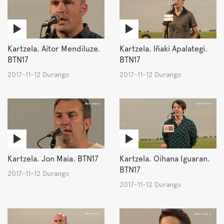
Kartzela. Aitor Mendiluze.
Kartzela. Iñaki Apalategi.
BTN17
BTN17
2017-11-12 Durango
2017-11-12 Durango
Kartzela. Jon Maia. BTN17
Kartzela. Oihana Iguaran.
BTN17
2017-11-12 Durango
2017-11-12 Durango