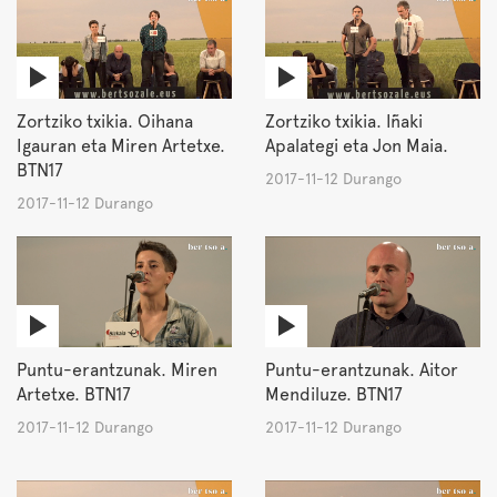
Zortziko txikia. Oihana
Zortziko txikia. Iñaki
Igauran eta Miren Artetxe.
Apalategi eta Jon Maia.
BTN17
2017-11-12 Durango
2017-11-12 Durango
Puntu-erantzunak. Miren
Puntu-erantzunak. Aitor
Artetxe. BTN17
Mendiluze. BTN17
2017-11-12 Durango
2017-11-12 Durango