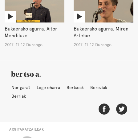
Bukaerako agurra. Aitor
Bukaerako agurra. Miren
Mendiluze
Artetxe.
2017-11-12 Durango
2017-11-12 Durango
Nor gara?
Lege oharra
Bertsoak
Bereziak
Berriak
ARGITARATZAILEAK