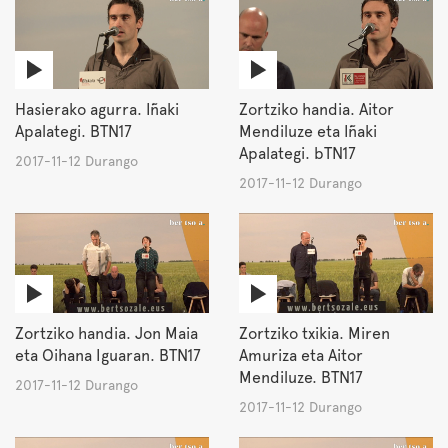
Hasierako agurra. Iñaki
Zortziko handia. Aitor
Apalategi. BTN17
Mendiluze eta Iñaki
Apalategi. bTN17
2017-11-12 Durango
2017-11-12 Durango
Zortziko handia. Jon Maia
Zortziko txikia. Miren
eta Oihana Iguaran. BTN17
Amuriza eta Aitor
Mendiluze. BTN17
2017-11-12 Durango
2017-11-12 Durango