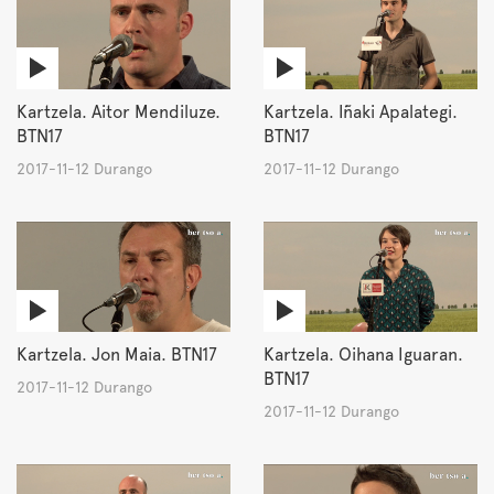
Kartzela. Aitor Mendiluze.
Kartzela. Iñaki Apalategi.
BTN17
BTN17
2017-11-12 Durango
2017-11-12 Durango
Kartzela. Jon Maia. BTN17
Kartzela. Oihana Iguaran.
BTN17
2017-11-12 Durango
2017-11-12 Durango