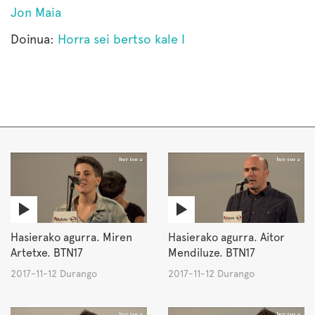
Jon Maia
Doinua:
Horra sei bertso kale I
Hasierako agurra. Miren
Hasierako agurra. Aitor
Artetxe. BTN17
Mendiluze. BTN17
2017-11-12 Durango
2017-11-12 Durango