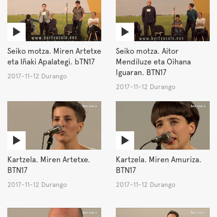
Seiko motza. Miren Artetxe
Seiko motza. Aitor
eta Iñaki Apalategi. bTN17
Mendiluze eta Oihana
Iguaran. BTN17
2017-11-12 Durango
2017-11-12 Durango
Kartzela. Miren Artetxe.
Kartzela. Miren Amuriza.
BTN17
BTN17
2017-11-12 Durango
2017-11-12 Durango