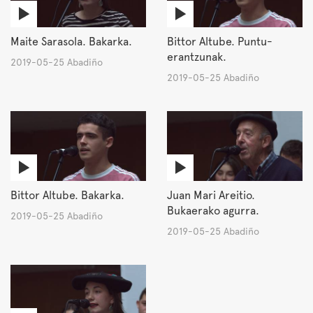
Maite Sarasola. Bakarka.
Bittor Altube. Puntu-
erantzunak.
2019-05-25 Abadiño
2019-05-25 Abadiño
Bittor Altube. Bakarka.
Juan Mari Areitio.
Bukaerako agurra.
2019-05-25 Abadiño
2019-05-25 Abadiño