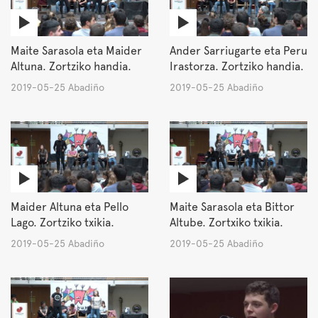
Maite Sarasola eta Maider
Ander Sarriugarte eta Peru
Altuna. Zortziko handia.
Irastorza. Zortziko handia.
2019-05-25 Abadiño
2019-05-25 Abadiño
Maider Altuna eta Pello
Maite Sarasola eta Bittor
Lago. Zortziko txikia.
Altube. Zortxiko txikia.
2019-05-25 Abadiño
2019-05-25 Abadiño