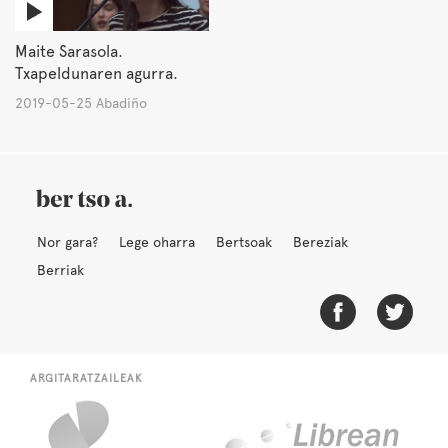
Maite Sarasola.
Txapeldunaren agurra.
2019-05-25 Abadiño
Nor gara?
Lege oharra
Bertsoak
Bereziak
Berriak
ARGITARATZAILEAK