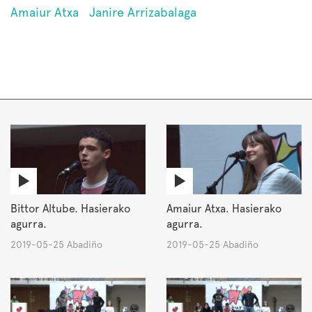
Amaiur Atxa
Janire Arrizabalaga
Bittor Altube. Hasierako
Amaiur Atxa. Hasierako
agurra.
agurra.
2019-05-25 Abadiño
2019-05-25 Abadiño