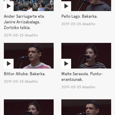
Ander Sarriugarte eta
Pello Lago. Bakarka.
Janire Arrizabalaga.
2019-05-25 Abadiño
Zortziko txikia.
2019-05-25 Abadiño
Bittor Altube. Bakarka.
Maite Sarasola. Puntu-
erantzunak.
2019-05-25 Abadiño
2019-05-25 Abadiño